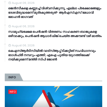
August 06, 2026
ജെൻസീകളെ കണ്ണടച്ച് വിശ്വസിക്കുന്നു, എല്ലാ പ്രക്ഷോഭങ്ങളും
ദേശവിരുദ്ധമെന്ന് മുദ്രകുത്തരുത്- ആർഎസ്എസ് മേധാവി
മോഹൻ ഭാ​ഗവത്
August 06, 2026
സാമൂ​ഹ്യക്ഷേമ പെൻഷൻ വിതരണം: സഹകരണ ബാങ്കുകളെ
ഒഴിവാക്കും, പെൻഷൻ ആധാർ‌ ലിങ്ക് ചെയ്ത അക്കൗണ്ട് വഴി മാത്രം
August 06, 2026
കെഎസ്ആര്‍ടിസിയിൽ വാട്‌സ്ആപ്പ് ടിക്കറ്റിങ് സംവിധാനവും
ടോൾഫ്രീ നമ്പറും എത്തി; എഐ പുതിയ യുഗത്തിലേക്ക്
നയിക്കുമെന്ന് മന്ത്രി സിപി ജോൺ
INFO
INFO