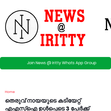
Join News @ Iritty Whats App Group
Home
തെരുവ് നായയുടെ കടിയേറ്റ്
എഎസ്‌ഐ ഉള്‍പ്പെടെ 3 പേര്‍ക്ക്