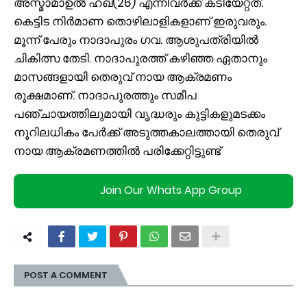
അസ്മാമാഉല്‍ ഹഖ്(26) എന്നിവര്‍ക്ക് കടിയേറ്റത്.
കെട്ടിട നിര്‍മാണ തൊഴിലാളികളാണ് ഇരുവരും.
മൂന്ന് പേരും നാദാപുരം ഗവ. ആശുപത്രിയില്‍
ചികിത്സ തേടി. നാദാപുരത്ത് കഴിഞ്ഞ ഏതാനും
മാസങ്ങളായി തെരുവ് നായ ആക്രമണം
രൂക്ഷമാണ്. നാദാപുരത്തും സമീപ
പഞ്ചായത്തിലുമായി വൃദ്ധരും കുട്ടികളുമടക്കം
നൂറിലധികം പേര്‍ക്ക് അടുത്തകാലത്തായി തെരുവ്
നായ ആക്രമണത്തില്‍ പരിക്കേറ്റിട്ടുണ്ട്
Join Our Whats App Group
POST A COMMENT