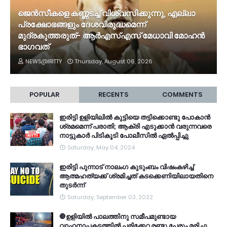
ജെൻസീകളെ കണ്ണടച്ച് വിശ്വസിക്കുന്നു, എല്ലാ
പ്രക്ഷോഭങ്ങളും ദേശവിരുദ്ധമെന്ന്
മുദ്രകുത്തരുത്- ആർഎസ്എസ് മേധാവി മോഹൻ
ഭാ​ഗവത്
NEWS@IRITTY
Thursday, August 06, 2026
POPULAR
RECENTS
COMMENTS
ഇരിട്ടി ഉളിയിലിൽ കുട്ടിയെ തട്ടിക്കൊണ്ടു പോകാൻ
ശ്രമമെന്ന് പരാതി; ആക്രി എടുക്കാൻ വരുന്നവരെ
നാട്ടുകാർ പിടികൂടി പോലീസിൽ ഏൽപ്പിച്ചു
Saturday, May 04, 2024
ഇരിട്ടി പുന്നാട് നാലംഗ കുടുംബം വിഷംകഴിച്ച്‌
ആത്മഹത്യക്ക് ശ്രമിച്ചത് കടക്കെണിയിലായതിനെ
തുടർന്ന്
Saturday, September 03, 2022
🛑ഉളിയിൽ പാലത്തിനു സമീപമുണ്ടായ
വാഹനാപകടത്തിൽ പരിക്കേറ്റ രണ്ടു പേരും മരിച്ചു