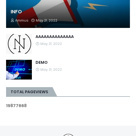
INFO
Ammus
May 21, 2022
AAAAAAAAAAAAAA
May 21, 2022
DEMO
May 21, 2022
TOTAL PAGEVIEWS
1
9
8
7
7
6
6
8