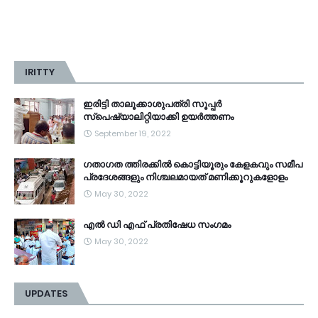
IRITTY
ഇരിട്ടി താലൂക്കാശുപത്രി സൂപ്പർ
സ്‌പെഷ്യാലിറ്റിയാക്കി ഉയർത്തണം
September 19, 2022
ഗതാഗത ത്തിരക്കിൽ കൊട്ടിയൂരും കേളകവും സമീപ
പ്രദേശങ്ങളും നിശ്ചലമായത് മണിക്കൂറുകളോളം
May 30, 2022
എൽ ഡി എഫ് പ്രതിഷേധ സംഗമം
May 30, 2022
UPDATES