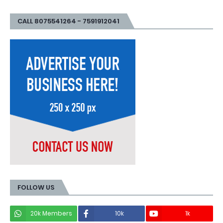
CALL 8075541264 - 7591912041
FOLLOW US
20k Members
10k
1k