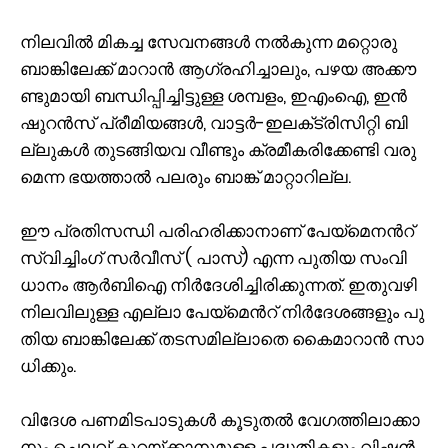
നി​ല​വി​ൽ മി​ക​ച്ച സേ​വ​ന​ങ്ങ​ൾ ന​ൽ​കു​ന്ന മ​റ്റൊ​രു
ബാ​ങ്കി​ലേ​ക്ക് മാ​റാ​ൻ ആ​ഗ്ര​ഹി​ച്ചാ​ലും, പ​ഴ​യ അ​ക്കൗ​
ണ്ടു​മാ​യി ബ​ന്ധി​പ്പി​ച്ചി​ട്ടു​ള്ള ശ​മ്പ​ളം, ഇ​എം​ഐ, ഇ​ൻ​
ഷു​റ​ൻ​സ് പ്രീ​മി​യ​ങ്ങ​ൾ, വാ​ട്ട​ർ-​ഇ​ല​ക്‌‌​ട്രി​സി​റ്റി ബി​
ല്ലു​ക​ൾ തു​ട​ങ്ങി​യ​വ വീ​ണ്ടും ക്ര​മീ​ക​രി​ക്കേ​ണ്ടി വ​രു​
മെ​ന്ന ഭ​യ​ത്താ​ൽ പ​ല​രും ബാ​ങ്ക് മാ​റ്റാ​റി​ല്ല.
ഈ ​പ്ര​തി​സ​ന്ധി പ​രി​ഹ​രി​ക്കാ​നാ​ണ് പേ​യ്‌​മെ​ന​ന്‍റ്
സ്വി​ച്ചിം​ഗ് സ​ർ​വീ​സ് ( പാ​സ്) എ​ന്ന പു​തി​യ സം​വി​
ധാ​നം ആ​ർ​ബി​ഐ നി​ർ​ദേ​ശി​ച്ചി​രി​ക്കു​ന്ന​ത്. ഇ​തു​വ​ഴി
നി​ല​വി​ലു​ള്ള എ​ല്ലാ പേ​യ്‌​മെ​ന്‍റ് നി​ർ​ദേ​ശ​ങ്ങ​ളും പു​
തി​യ ബാ​ങ്കി​ലേ​ക്ക് ത​ട​സ​മി​ല്ലാ​തെ കൈ​മാ​റാ​ൻ സാ​
ധി​ക്കും.
വി​ദേ​ശ പ​ണ​മി​ട​പാ​ടു​ക​ൾ കൂ​ടു​ത​ൽ വേ​ഗ​ത്തി​ലാ​ക്കാ​
നും ചെ​ല​വ് കു​റ​യ്ക്കാ​നു​മു​ള്ള പ​ദ്ധ​തി​ക​ളും വി​ഷ​ൻ