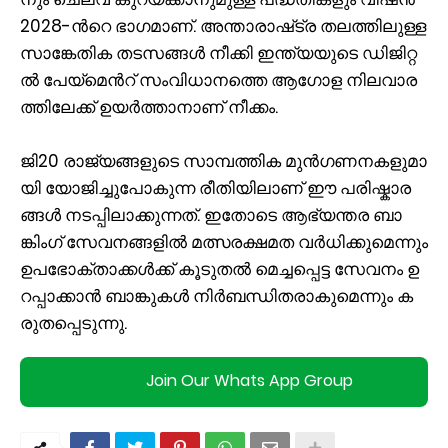
2028-ന്‍റെ ഭാ​ഗ​മാ​ണ്. അ​ന്താ​രാ​ഷ്‌​ട്ര ത​ല​ത്തി​ലു​ള്ള
സാ​ങ്കേ​തി​ക ത​ട​സ​ങ്ങ​ൾ നീ​ക്കി ഇ​ന്ത്യ​യു​ടെ ഡി​ജി​റ്റ​
ൽ പേ​യ്‌​മെ​ന്‍റ് സം​വി​ധാ​ന​ത്തെ ആ​ഗോ​ള നി​ല​വാ​ര​
ത്തി​ലേ​ക്ക് ഉ​യ​ർ​ത്താ​നാ​ണ് നീ​ക്കം.
ജി20 ​രാ​ജ്യ​ങ്ങ​ളു​ടെ സാ​മ്പ​ത്തി​ക മു​ൻ​ഗ​ണ​ന​ക​ളു​മാ​
യി യോ​ജി​ച്ചു​പോ​കു​ന്ന രീ​തി​യി​ലാ​ണ് ഈ ​പ​രി​ഷ്കാ​ര​
ങ്ങ​ൾ ന​ട​പ്പി​ലാ​ക്കു​ന്ന​ത്. ഇ​തോ​ടെ ആ​ഭ്യ​ന്ത​ര ബാ​
ങ്കിം​ഗ് സേ​വ​ന​ങ്ങ​ളി​ൽ മ​ത്സ​ര​ക്ഷ​മ​ത വ​ർ​ധി​ക്കു​മെ​ന്നും
ഉ​പ​ഭോ​ക്താ​ക്ക​ൾ​ക്ക് കൂ​ടു​ത​ൽ മെ​ച്ച​പ്പെ​ട്ട സേ​വ​നം ഉ​
റ​പ്പാ​ക്കാ​ൻ ബാ​ങ്കു​ക​ൾ നി​ർ​ബ​ന്ധി​ത​രാ​കു​മെ​ന്നും ക​
രു​ത​പ്പെ​ടു​ന്നു.
Join Our Whats App Group