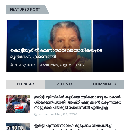
FEATURED POST
കൊട്ടിയൂരിൽകാണാതായ വയോധികയുടെ
മൃതദേഹം കണ്ടെത്തി
NEWS@IRITTY
Saturday, August 08, 2026
POPULAR
RECENTS
COMMENTS
ഇരിട്ടി ഉളിയിലിൽ കുട്ടിയെ തട്ടിക്കൊണ്ടു പോകാൻ
ശ്രമമെന്ന് പരാതി; ആക്രി എടുക്കാൻ വരുന്നവരെ
നാട്ടുകാർ പിടികൂടി പോലീസിൽ ഏൽപ്പിച്ചു
Saturday, May 04, 2024
ഇരിട്ടി പുന്നാട് നാലംഗ കുടുംബം വിഷംകഴിച്ച്‌