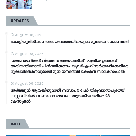
UPDATES
August 08, 2026
കൊട്ടിയൂരിൽകാണാതായ വയോധികയുടെ മൃതദേഹം കണ്ടെത്തി
August 08, 2026
'ക്ഷേമ പെൻഷൻ വിതരണം അക്കൗണ്ടില്‍", പുതിയ ഉത്തരവ്
അടിയന്തിരമായി പിൻവലിക്കണം; യുഡിഎഫ് സര്‍ക്കാരിനെതിരെ
രൂക്ഷവിമര്‍ശനവുമായി മുൻ ധനമന്ത്രി കെഎൻ ബാലഗോപാൽ
August 08, 2026
അർജ്ജുൻ ആയങ്കിയുമായി ബന്ധം; 5 പേർ തിരുവനന്തപുരത്ത്
കസ്റ്റഡിയിൽ, സംസ്ഥാനത്താകെ ആയങ്കിക്കെതിരെ 23
കേസുകൾ
INFO