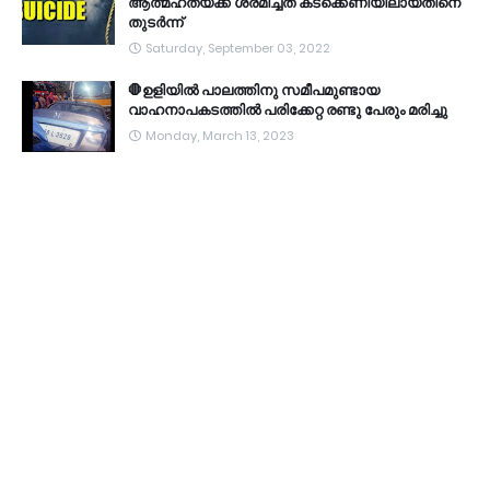
ആത്മഹത്യക്ക് ശ്രമിച്ചത് കടക്കെണിയിലായതിനെ
തുടർന്ന്
Saturday, September 03, 2022
🛑ഉളിയിൽ പാലത്തിനു സമീപമുണ്ടായ
വാഹനാപകടത്തിൽ പരിക്കേറ്റ രണ്ടു പേരും മരിച്ചു
Monday, March 13, 2023