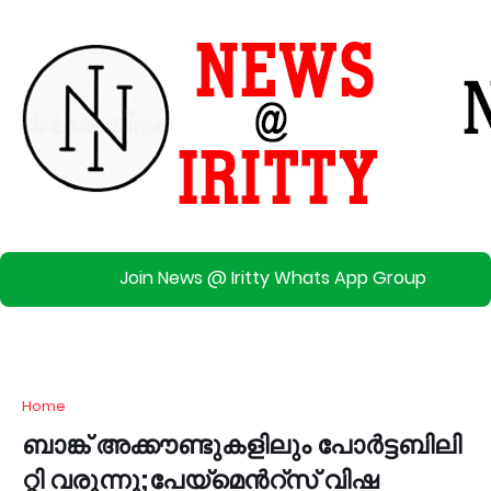
Join News @ Iritty Whats App Group
Home
ബാ​ങ്ക് അ​ക്കൗ​ണ്ടു​ക​ളി​ലും പോർ​ട്ട​ബി​ലി​
റ്റി വ​രു​ന്നു;പേ​യ്‌​മെ​ന്‍റ്സ് വി​ഷ​