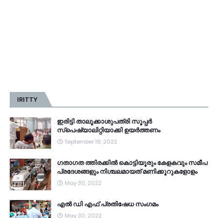
IRITTY
ഇരിട്ടി താലൂക്കാശുപത്രി സൂപ്പർ
സ്‌പെഷ്യാലിറ്റിയാക്കി ഉയർത്തണം
September 19, 2022
ഗതാഗത ത്തിരക്കിൽ കൊട്ടിയൂരും കേളകവും സമീപ
പ്രദേശങ്ങളും നിശ്ചലമായത് മണിക്കൂറുകളോളം
May 30, 2022
എൽ ഡി എഫ് പ്രതിഷേധ സംഗമം
May 30, 2022