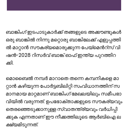
ബാ​ങ്കിം​ഗ് ഇ​ട​പാ​ടു​കാ​ർ​ക്ക് ത​ങ്ങ​ളു​ടെ അ​ക്കൗ​ണ്ടു​ക​ൾ
ഒ​രു ബാ​ങ്കി​ൽ നി​ന്നു മ​റ്റൊ​രു ബാ​ങ്കി​ലേ​ക്ക് എ​ളു​പ്പ​ത്തി​
ൽ മാ​റ്റാ​ൻ സൗ​ക​ര്യ​മൊ​രു​ക്കു​ന്ന പേ​യ്‌​മെ​ന്‍റ്സ് വി​
ഷ​ൻ-2028 റി​സ​ർ​വ് ബാ​ങ്ക് ഓ​ഫ് ഇ​ന്ത്യ പു​റ​ത്തി​റ​
ക്കി.
മൊ​ബൈ​ൽ ന​മ്പ​ർ മാ​റാ​തെ ത​ന്നെ ക​മ്പ​നി​ക​ളെ മാ​
റ്റാ​ൻ ക​ഴി​യു​ന്ന പോ​ർ​ട്ട​ബി​ലി​റ്റി സം​വി​ധാ​ന​ത്തി​ന് സ​
മാ​ന​മാ​യ മാ​റ്റ​മാ​ണ് ബാ​ങ്കിം​ഗ് മേ​ഖ​ല​യി​ലും സ​മീ​പ​ഭാ​
വി​യി​ൽ വ​രു​ന്ന​ത്. ഉ​പ​ഭോ​ക്താ​ക്ക​ളു​ടെ സൗ​ക​ര്യ​വും
തെ​ര​ഞ്ഞെ​ടു​ക്കാ​നു​ള്ള സ്വാ​ത​ന്ത്ര്യ​വും വ​ർ​ധി​പ്പി​
ക്കു​ക എ​ന്ന​താ​ണ് ഈ ​നീ​ക്ക​ത്തി​ലൂ​ടെ ആ​ർ​ബി​ഐ ല​
ക്ഷ്യ​മി​ടു​ന്ന​ത്.