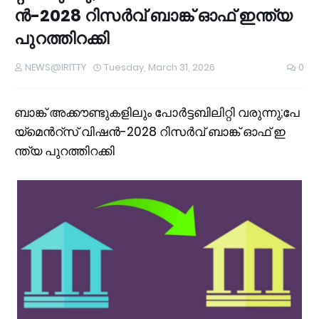
ൻ-2028 റി​സ​ർ​വ് ബാ​ങ്ക് ഓ​ഫ് ഇ​ന്ത്യ
പു​റ​ത്തി​റ​ക്കി
NEWS@IRITTY
Tuesday, March 31, 2026
0
ബാ​ങ്ക് അ​ക്കൗ​ണ്ടു​ക​ളി​ലും പോർ​ട്ട​ബി​ലി​റ്റി വ​രു​ന്നു;പേ​
യ്‌​മെ​ന്‍റ്സ് വി​ഷ​ൻ-2028 റി​സ​ർ​വ് ബാ​ങ്ക് ഓ​ഫ് ഇ​
ന്ത്യ പു​റ​ത്തി​റ​ക്കി