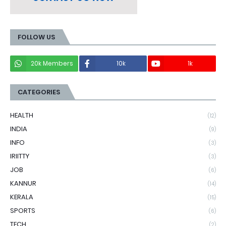
FOLLOW US
20k Members
10k
1k
CATEGORIES
HEALTH
(12)
INDIA
(9)
INFO
(3)
IRIITTY
(3)
JOB
(6)
KANNUR
(14)
KERALA
(15)
SPORTS
(6)
TECH
(2)