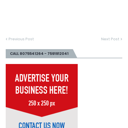
Previous Post
Next Post
CALL 8075541264 - 7591912041