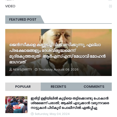
VIDEO
(1)
FEATURED POST
ജെൻസീകളെ കണ്ണടച്ച് വിശ്വസിക്കുന്നു, എല്ലാ
പ്രക്ഷോഭങ്ങളും ദേശവിരുദ്ധമെന്ന്
മുദ്രകുത്തരുത്- ആർഎസ്എസ് മേധാവി മോഹൻ
ഭാ​ഗവത്
NEWS@IRITTY
Thursday, August 06, 2026
POPULAR
RECENTS
COMMENTS
ഇരിട്ടി ഉളിയിലിൽ കുട്ടിയെ തട്ടിക്കൊണ്ടു പോകാൻ
ശ്രമമെന്ന് പരാതി; ആക്രി എടുക്കാൻ വരുന്നവരെ
നാട്ടുകാർ പിടികൂടി പോലീസിൽ ഏൽപ്പിച്ചു
Saturday, May 04, 2024