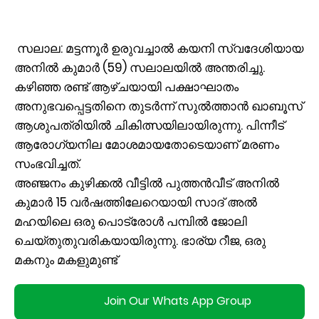
സലാല: മട്ടന്നൂർ ഉരുവച്ചാൽ കയനി സ്വദേശിയായ
അനിൽ കുമാർ (59) സലാലയിൽ അന്തരിച്ചു.
കഴിഞ്ഞ രണ്ട് ആഴ്ച‌യായി പക്ഷാഘാതം
അനുഭവപ്പെട്ടതിനെ തുടർന്ന് സുൽത്താൻ ഖാബൂസ്
ആശുപത്രിയിൽ ചികിത്സയിലായിരുന്നു. പിന്നീട്
ആരോഗ്യനില മോശമായതോടെയാണ് മരണം
സംഭവിച്ചത്.
അഞ്ജനം കുഴിക്കൽ വീട്ടിൽ പുത്തൻവീട് അനിൽ
കുമാർ 15 വർഷത്തിലേറെയായി സാദ് അൽ
മഹയിലെ ഒരു പൊട്രോൾ പമ്പിൽ ജോലി
ചെയ്തുതുവരികയായിരുന്നു. ഭാര്യ റീജ, ഒരു
മകനും മകളുമുണ്ട്
Join Our Whats App Group