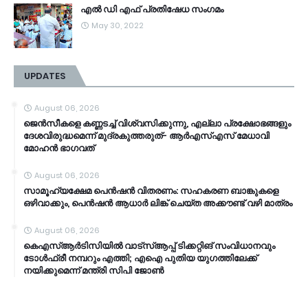
എൽ ഡി എഫ് പ്രതിഷേധ സംഗമം
May 30, 2022
UPDATES
August 06, 2026
ജെൻസീകളെ കണ്ണടച്ച് വിശ്വസിക്കുന്നു, എല്ലാ പ്രക്ഷോഭങ്ങളും
ദേശവിരുദ്ധമെന്ന് മുദ്രകുത്തരുത്- ആർഎസ്എസ് മേധാവി
മോഹൻ ഭാ​ഗവത്
August 06, 2026
സാമൂ​ഹ്യക്ഷേമ പെൻഷൻ വിതരണം: സഹകരണ ബാങ്കുകളെ
ഒഴിവാക്കും, പെൻഷൻ ആധാർ‌ ലിങ്ക് ചെയ്ത അക്കൗണ്ട് വഴി മാത്രം
August 06, 2026
കെഎസ്ആര്‍ടിസിയിൽ വാട്‌സ്ആപ്പ് ടിക്കറ്റിങ് സംവിധാനവും
ടോൾഫ്രീ നമ്പറും എത്തി; എഐ പുതിയ യുഗത്തിലേക്ക്
നയിക്കുമെന്ന് മന്ത്രി സിപി ജോൺ