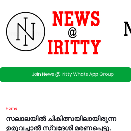
Join News @ Iritty Whats App Group
Home
സലാലയിൽ ചികിത്സയിലായിരുന്ന
ഉരുവച്ചാൽ സ്വദേശി മരണപ്പെട്ടു.