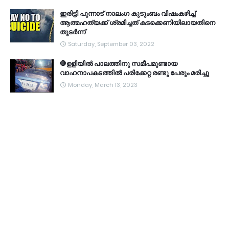
ഇരിട്ടി പുന്നാട് നാലംഗ കുടുംബം വിഷംകഴിച്ച്‌
ആത്മഹത്യക്ക് ശ്രമിച്ചത് കടക്കെണിയിലായതിനെ
തുടർന്ന്
Saturday, September 03, 2022
🛑ഉളിയിൽ പാലത്തിനു സമീപമുണ്ടായ
വാഹനാപകടത്തിൽ പരിക്കേറ്റ രണ്ടു പേരും മരിച്ചു
Monday, March 13, 2023