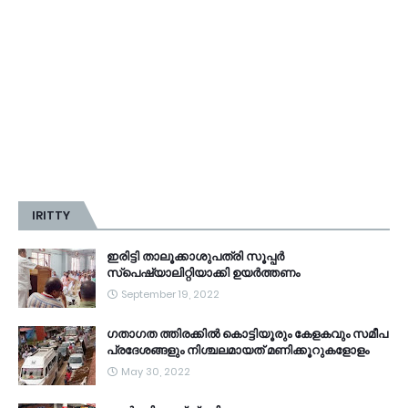
IRITTY
ഇരിട്ടി താലൂക്കാശുപത്രി സൂപ്പർ
സ്‌പെഷ്യാലിറ്റിയാക്കി ഉയർത്തണം
September 19, 2022
ഗതാഗത ത്തിരക്കിൽ കൊട്ടിയൂരും കേളകവും സമീപ
പ്രദേശങ്ങളും നിശ്ചലമായത് മണിക്കൂറുകളോളം
May 30, 2022