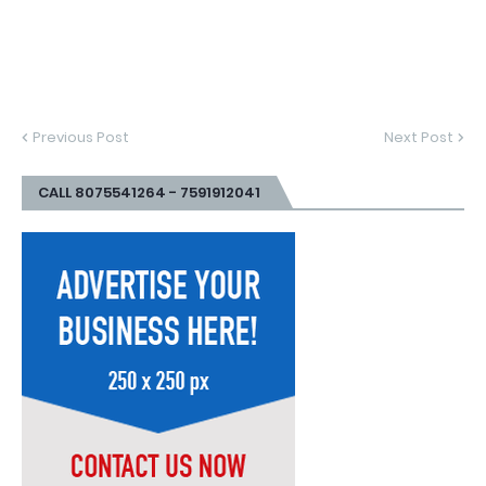
Previous Post
Next Post
CALL 8075541264 - 7591912041