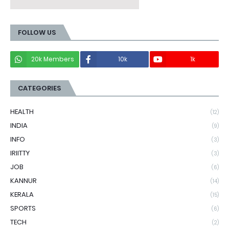
FOLLOW US
20k Members
10k
1k
CATEGORIES
HEALTH
(12)
INDIA
(9)
INFO
(3)
IRIITTY
(3)
JOB
(6)
KANNUR
(14)
KERALA
(15)
SPORTS
(6)
TECH
(2)