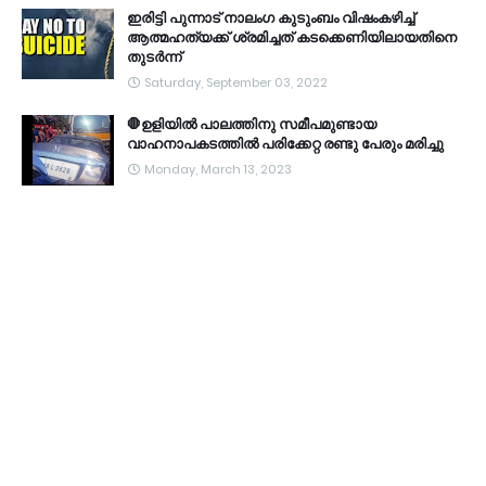
ഇരിട്ടി പുന്നാട് നാലംഗ കുടുംബം വിഷംകഴിച്ച്‌
ആത്മഹത്യക്ക് ശ്രമിച്ചത് കടക്കെണിയിലായതിനെ
തുടർന്ന്
Saturday, September 03, 2022
🛑ഉളിയിൽ പാലത്തിനു സമീപമുണ്ടായ
വാഹനാപകടത്തിൽ പരിക്കേറ്റ രണ്ടു പേരും മരിച്ചു
Monday, March 13, 2023