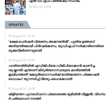
എൽ ഡി എഫ് പ്രതിഷേധ സംഗമം
May 30, 2022
UPDATES
August 07, 2026
'ക്ഷേമ പെൻഷൻ വിതരണം അക്കൗണ്ടിൽ", പുതിയ ഉത്തരവ്
അടിയന്തിരമായി പിൻവലിക്കണം; യുഡിഎഫ് സർക്കാരിനെതിരെ
രൂക്ഷവിമർശനവുമായി
August 07, 2026
പാതിരാത്രിയിൽ എഡിജിപിയെ ഡിജിപിയാക്കാൻ കാണിച്ച
ശുഷ്കാന്തി എന്താണ് കീഴുദ്യോഗസ്ഥരുടെ കാര്യത്തിൽ
ഇല്ലാത്തത്? മേലുദ്യോഗസ്ഥർക്ക് മാത്രമാണോ പ്രമോഷൻ
ബാധകം? തുറന്നടിച്ച് വീണ്ടും ഹൈക്കോടതി
August 07, 2026
കി​ളി​യ​ന്ത​റ പു​ന​ര​ധി​വാ​സ പ്രദേശത്തെ ഭൂ​മി​യി​ൽ വി​ള്ള​ൽ; വി​ദ​ഗ്ധ​
ർ പ​രി​ശോ​ധ​ന ന​ട​ത്തി