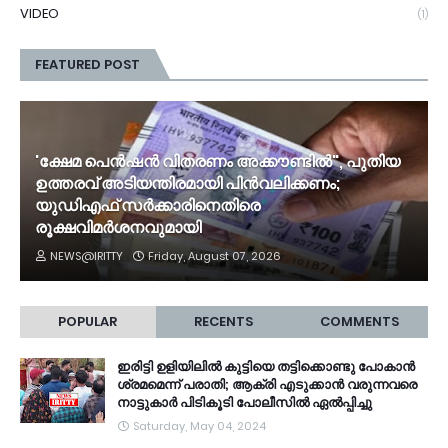
VIDEO
(1)
FEATURED POST
'ക്ഷേമ പെൻഷൻ വിതരണം അക്കൗണ്ടിൽ", പുതിയ
ഉത്തരവ് അടിയന്തിരമായി പിൻവലിക്കണം;
യുഡിഎഫ് സർക്കാരിനെതിരെ
രൂക്ഷവിമർശനവുമായി
NEWS@IRITTY
Friday, August 07, 2026
POPULAR
RECENTS
COMMENTS
ഇരിട്ടി ഉളിയിലിൽ കുട്ടിയെ തട്ടിക്കൊണ്ടു പോകാൻ
ശ്രമമെന്ന് പരാതി; ആക്രി എടുക്കാൻ വരുന്നവരെ
നാട്ടുകാർ പിടികൂടി പോലീസിൽ ഏൽപ്പിച്ചു
Saturday, May 04, 2024