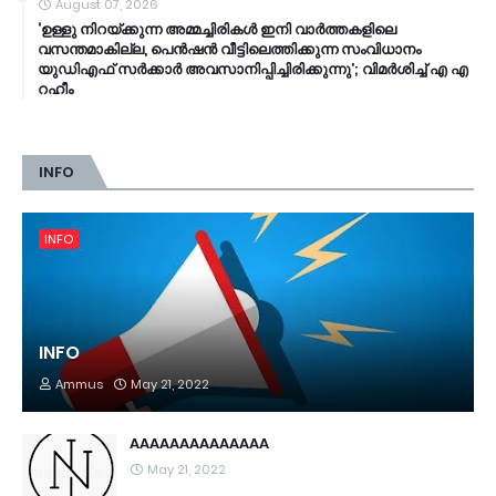
August 07, 2026
‘ഉള്ളു നിറയ്ക്കുന്ന അമ്മച്ചിരികൾ ഇനി വാർത്തകളിലെ
വസന്തമാകില്ല, പെൻഷൻ വീട്ടിലെത്തിക്കുന്ന സംവിധാനം
യുഡിഎഫ് സർക്കാർ അവസാനിപ്പിച്ചിരിക്കുന്നു’; വിമർശിച്ച് എ എ
റഹീം
INFO
INFO
INFO
Ammus
May 21, 2022
AAAAAAAAAAAAAA
May 21, 2022