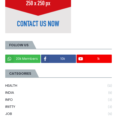
FOLLOW US
20k Members
10k
1k
CATEGORIES
HEALTH
(12)
INDIA
(9)
INFO
(3)
IRIITTY
(3)
JOB
(6)