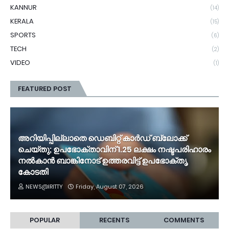
KANNUR
(14)
KERALA
(15)
SPORTS
(6)
TECH
(2)
VIDEO
(1)
FEATURED POST
അറിയിപ്പില്ലാതെ ഡെബിറ്റ് കാർഡ് ബ്ലോക്ക്
ചെയ്തു; ഉപഭോക്താവിന് 1.25 ലക്ഷം നഷ്ടപരിഹാരം
നൽകാൻ ബാങ്കിനോട് ഉത്തരവിട്ട് ഉപഭോക്തൃ
കോടതി
NEWS@IRITTY
Friday, August 07, 2026
POPULAR
RECENTS
COMMENTS