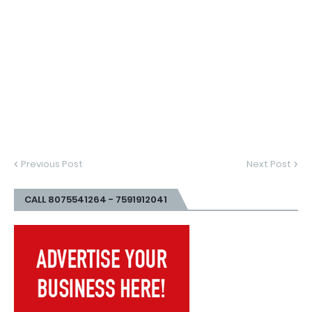
Previous Post
Next Post
CALL 8075541264 - 7591912041