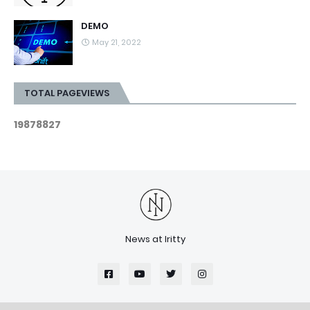
DEMO
May 21, 2022
TOTAL PAGEVIEWS
1
9
8
7
8
8
2
7
News at Iritty