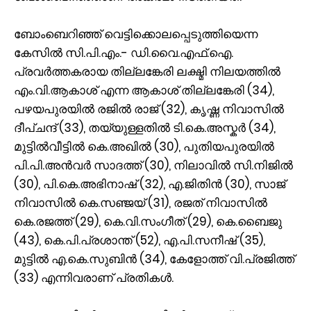
ബോംബെറിഞ്ഞ് വെട്ടിക്കൊലപ്പെടുത്തിയെന്ന
കേസിൽ സി.പി.എം.- ഡി.വൈ.എഫ്‌.ഐ.
പ്രവർത്തകരായ തില്ലങ്കേരി ലക്ഷ്മി നിലയത്തിൽ
എം.വി.ആകാശ് എന്ന ആകാശ് തില്ലങ്കേരി (34),
പഴയപുരയിൽ രജിൽ രാജ് (32), കൃഷ്ണ നിവാസിൽ
ദീപ്ചന്ദ് (33), തയ്യുള്ളതിൽ ടി.കെ.അസ്കർ (34),
മുട്ടിൽവീട്ടിൽ കെ.അഖിൽ (30), പുതിയപുരയിൽ
പി.പി.അൻവർ സാദത്ത് (30), നിലാവിൽ സി.നിജിൽ
(30), പി.കെ.അഭിനാഷ് (32), എ.ജിതിൻ (30), സാജ്
നിവാസിൽ കെ.സഞ്ജയ് (31), രജത് നിവാസിൽ
കെ.രജത്ത് (29), കെ.വി.സംഗീത് (29), കെ.ബൈജു
(43), കെ.പി.പ്രശാന്ത് (52), എ.പി.സനീഷ് (35),
മുട്ടിൽ എ.കെ.സുബിൻ (34), കേളോത്ത് വി.പ്രജിത്ത്
(33) എന്നിവരാണ് പ്രതികൾ.