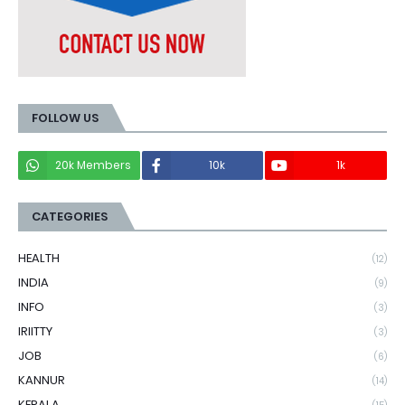
FOLLOW US
20k Members
10k
1k
CATEGORIES
HEALTH
(12)
INDIA
(9)
INFO
(3)
IRIITTY
(3)
JOB
(6)
KANNUR
(14)
KERALA