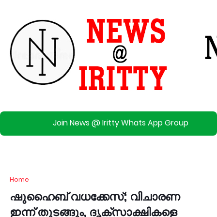
Join News @ Iritty Whats App Group
Home
ഷുഹൈബ് വധക്കേസ്; വിചാരണ
ഇന്ന് തുടങ്ങും, ദൃക്സാക്ഷികളെ