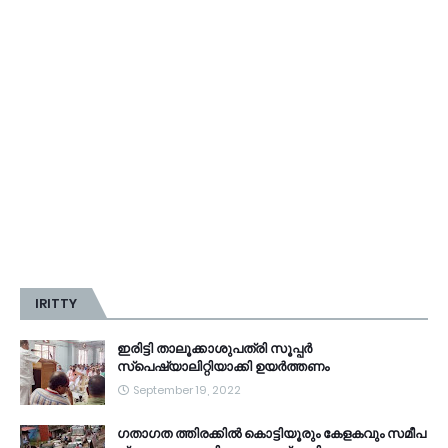
IRITTY
ഇരിട്ടി താലൂക്കാശുപത്രി സൂപ്പർ
സ്‌പെഷ്യാലിറ്റിയാക്കി ഉയർത്തണം
September 19, 2022
ഗതാഗത ത്തിരക്കിൽ കൊട്ടിയൂരും കേളകവും സമീപ