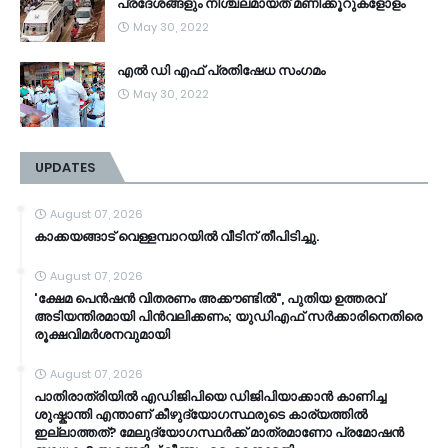
പ്രദേശങ്ങളും നിശ്ചലമായത് മണിക്കൂറുകളോളം
May 30, 2022
എൽ ഡി എഫ് പ്രതിഷേധ സംഗമം
May 30, 2022
UPDATES
August 07, 2026
കാക്കയങ്ങാട് വെള്ളമ്പാറയിൽ വീടിന് തീപിടിച്ചു.
August 07, 2026
'ക്ഷേമ പെൻഷൻ വിതരണം അക്കൗണ്ടിൽ", പുതിയ ഉത്തരവ്
അടിയന്തിരമായി പിൻവലിക്കണം; യുഡിഎഫ് സർക്കാരിനെതിരെ
രൂക്ഷവിമർശനവുമായി
August 07, 2026
പാതിരാത്രിയിൽ എഡിജിപിയെ ഡിജിപിയാക്കാൻ കാണിച്ച
ശുഷ്കാന്തി എന്താണ് കീഴുദ്യോഗസ്ഥരുടെ കാര്യത്തിൽ
ഇല്ലാത്തത്? മേലുദ്യോഗസ്ഥർക്ക് മാത്രമാണോ പ്രമോഷൻ