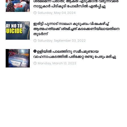
ശ്രമമെന്ന് പരാതി; ആക്രി എടുക്കാൻ വരുന്നവരെ
നാട്ടുകാർ പിടികൂടി പോലീസിൽ ഏൽപ്പിച്ചു
Saturday, May 04, 2024
ഇരിട്ടി പുന്നാട് നാലംഗ കുടുംബം വിഷംകഴിച്ച്‌
ആത്മഹത്യക്ക് ശ്രമിച്ചത് കടക്കെണിയിലായതിനെ
തുടർന്ന്
Saturday, September 03, 2022
🛑ഉളിയിൽ പാലത്തിനു സമീപമുണ്ടായ
വാഹനാപകടത്തിൽ പരിക്കേറ്റ രണ്ടു പേരും മരിച്ചു
Monday, March 13, 2023