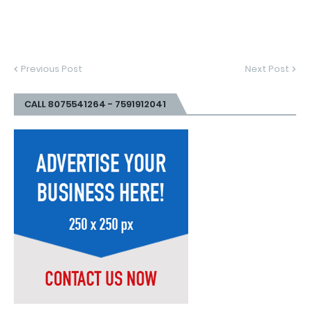
Previous Post
Next Post
CALL 8075541264 - 7591912041