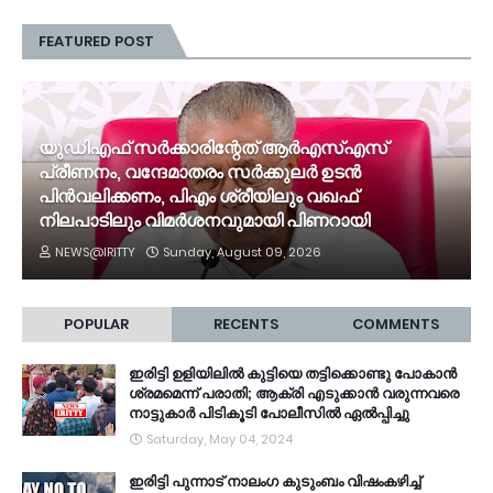
FEATURED POST
യുഡിഎഫ് സർക്കാരിന്റേത് ആർഎസ്എസ്
പ്രീണനം, വന്ദേമാതരം സർക്കുലർ ഉടൻ
പിൻവലിക്കണം, പിഎം ശ്രീയിലും വഖഫ്
നിലപാടിലും വിമർശനവുമായി പിണറായി
NEWS@IRITTY
Sunday, August 09, 2026
POPULAR
RECENTS
COMMENTS
ഇരിട്ടി ഉളിയിലിൽ കുട്ടിയെ തട്ടിക്കൊണ്ടു പോകാൻ
ശ്രമമെന്ന് പരാതി; ആക്രി എടുക്കാൻ വരുന്നവരെ
നാട്ടുകാർ പിടികൂടി പോലീസിൽ ഏൽപ്പിച്ചു
Saturday, May 04, 2024
ഇരിട്ടി പുന്നാട് നാലംഗ കുടുംബം വിഷംകഴിച്ച്‌