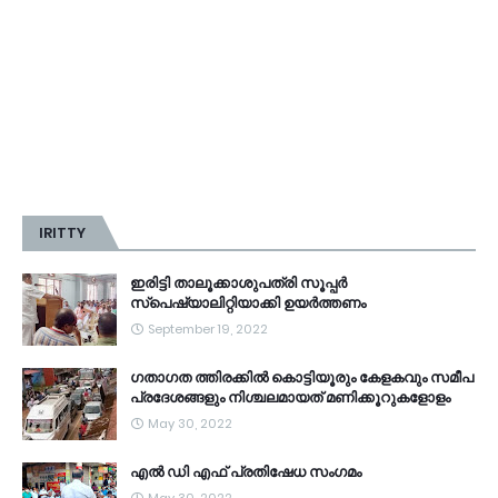
IRITTY
ഇരിട്ടി താലൂക്കാശുപത്രി സൂപ്പർ
സ്‌പെഷ്യാലിറ്റിയാക്കി ഉയർത്തണം
September 19, 2022
ഗതാഗത ത്തിരക്കിൽ കൊട്ടിയൂരും കേളകവും സമീപ
പ്രദേശങ്ങളും നിശ്ചലമായത് മണിക്കൂറുകളോളം
May 30, 2022
എൽ ഡി എഫ് പ്രതിഷേധ സംഗമം