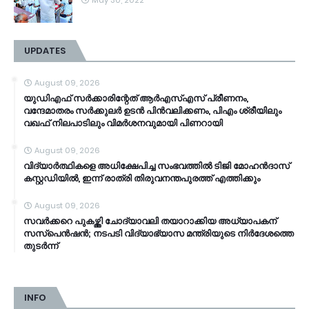
May 30, 2022
UPDATES
August 09, 2026
യുഡിഎഫ് സർക്കാരിന്റേത് ആർഎസ്എസ് പ്രീണനം,
വന്ദേമാതരം സർക്കുലർ ഉടൻ പിൻവലിക്കണം, പിഎം ശ്രീയിലും
വഖഫ് നിലപാടിലും വിമർശനവുമായി പിണറായി
August 09, 2026
വിദ്യാർത്ഥികളെ അധിക്ഷേപിച്ച സംഭവത്തിൽ ടിജി മോഹൻദാസ്
കസ്റ്റഡിയിൽ, ഇന്ന് രാത്രി തിരുവനന്തപുരത്ത് എത്തിക്കും
August 09, 2026
സവർക്കറെ പുകഴ്ത്തി ചോദ്യാവലി തയാറാക്കിയ അധ്യാപകന്
സസ്പെൻഷൻ; നടപടി വിദ്യാഭ്യാസ മന്ത്രിയുടെ നിർദേശത്തെ
തുടർന്ന്
INFO