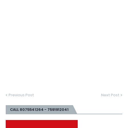
Previous Post
Next Post
CALL 8075541264 - 7591912041