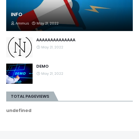
INFO
Ammus
May 21, 2022
AAAAAAAAAAAAAA
May 21, 2022
DEMO
May 21, 2022
TOTAL PAGEVIEWS
u
n
d
e
f
i
n
e
d