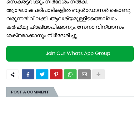
സെക്രട്ടറിക്കും നിർദേശം നൽകി.
ആഘോഷപരിപാടികളിൽ ബുൾഡോസർ കൊണ്ടു
വരുന്നത് വിലക്കി. ആവശ്യമുള്ളിടത്തെല്ലാം
കർഫ്യൂ പ്രഖ്യാപിക്കാനും, സേനാ വിന്യാസം
ശക്തമാക്കാനും നിർദേശിച്ചു.
Join Our Whats App Group
POST A COMMENT