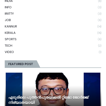
INDIA
(9)
INFO
(3)
IRIITTY
(3)
JOB
(6)
KANNUR
(14)
KERALA
(15)
SPORTS
(6)
TECH
(2)
VIDEO
(1)
FEATURED POST
എടൂരിലെ പുത്തൻപുരയ്ക്കൽ റ്റിജോ ജോർജ്ജ്
നിര്യാതയായി