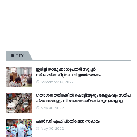
IRITTY
ഇരിട്ടി താലൂക്കാശുപത്രി സൂപ്പർ
സ്‌പെഷ്യാലിറ്റിയാക്കി ഉയർത്തണം
September 19, 2022
ഗതാഗത ത്തിരക്കിൽ കൊട്ടിയൂരും കേളകവും സമീപ
പ്രദേശങ്ങളും നിശ്ചലമായത് മണിക്കൂറുകളോളം
May 30, 2022
എൽ ഡി എഫ് പ്രതിഷേധ സംഗമം
May 30, 2022