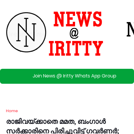
Join News @ Iritty Whats App Group
Home
രാജിവയ്ക്കാതെ മമത, ബംഗാൾ
സർക്കാരിനെ പിരിച്ചുവിട്ട് ഗവർണർ;