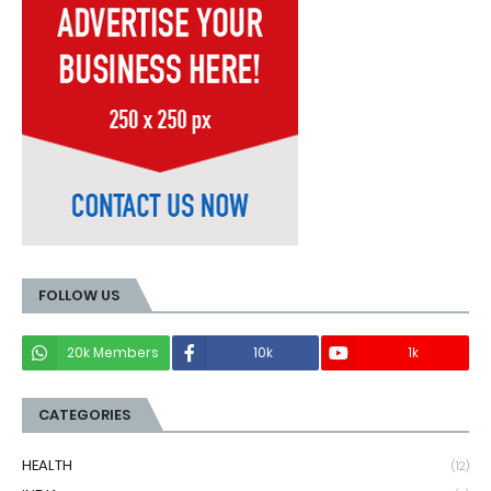
FOLLOW US
20k Members
10k
1k
CATEGORIES
HEALTH
(12)