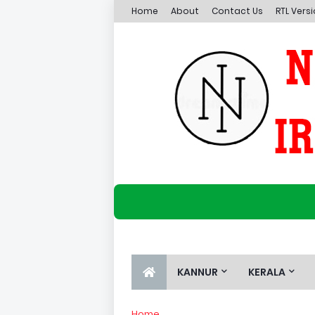
Home
About
Contact Us
RTL Vers
KANNUR
KERALA
Home