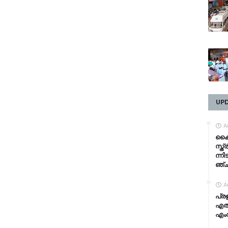
UP
A
കൈ​
സ്ത്
ന്നി​
ഞ്ച
A
പ്ര
എത്
എം