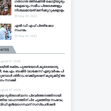
ഗതാഗത ത്തിരക്കിൽ കൊട്ടിയൂരും
കേളകവും സമീപ പ്രദേശങ്ങളും
നിശ്ചലമായത് മണിക്കൂറുകളോളം
May 30, 2022
എൽ ഡി എഫ് പ്രതിഷേധ
സംഗമം
May 30, 2022
DATES
ugust 07, 2026
യി​ൽ ര​ക്തം പു​ര​ണ്ട​യാ​ൾ,കൂ​ടെ​യൊ​രു
രീ; ​കെ.​എം. ബ​ഷീ​ർ വ​ധ​ക്കേ​സ് ഏ​ഴു​വ​ർ​ഷം പി​
ടു​മ്പോ​ൾ ശ്രീ​റാം വെ​ങ്കി​ട്ട​രാ​മ​ന് കു​രു​ക്കി​ട്ട് അ​
ാം സാ​ക്ഷി
ugust 07, 2026
ളയ ദുരിതാശ്വാസ പ്രവർത്തനത്തിനായി
തിയ വാഹനത്തിന് പിഴ ചുമത്തിയ സംഭവം;
വിഡി ഉദ്യോഗസ്ഥന് സസ്പെൻഷൻ