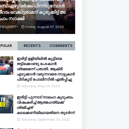
േ​സ് ഏ​ഴു​വ​ർ​ഷം പി​ന്നി​ടു​മ്പോ​ൾ
​റാം വെ​ങ്കി​ട്ട​രാ​മ​ന് കു​രു​ക്കി​ട്ട് അ​
ചാം സാ​ക്ഷി
EWS@IRITTY
Friday, August 07, 2026
PULAR
RECENTS
COMMENTS
ഇരിട്ടി ഉളിയിലിൽ കുട്ടിയെ
തട്ടിക്കൊണ്ടു പോകാൻ
ശ്രമമെന്ന് പരാതി; ആക്രി
എടുക്കാൻ വരുന്നവരെ നാട്ടുകാർ
പിടികൂടി പോലീസിൽ ഏൽപ്പിച്ചു
Saturday, May 04, 2024
ഇരിട്ടി പുന്നാട് നാലംഗ കുടുംബം
വിഷംകഴിച്ച്‌ ആത്മഹത്യക്ക്
ശ്രമിച്ചത്
കടക്കെണിയിലായതിനെ തുടർന്ന്
Saturday, September 03, 2022