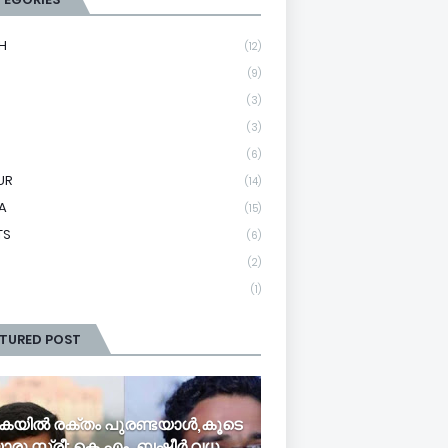
H
(12)
(9)
(3)
(3)
(6)
UR
(14)
A
(15)
TS
(6)
(2)
(1)
ATURED POST
യി​ൽ ര​ക്തം പു​ര​ണ്ട​യാ​ൾ,കൂ​ടെ​
രു സ്ത്രീ; ​കെ.​എം. ബ​ഷീ​ർ വ​ധ​