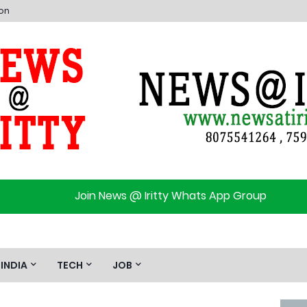
ion
Join News @ Iritty Whats App Group
INDIA
TECH
JOB