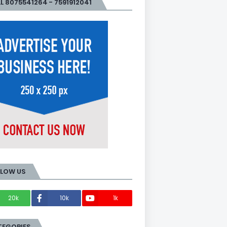
L 8075541264 - 7591912041
LLOW US
20k
10k
1k
Members
TEGORIES