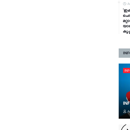
A
‘ഇക
ചെയ
മറ്
യാത
കൃഷ
INF
IN
IN
A