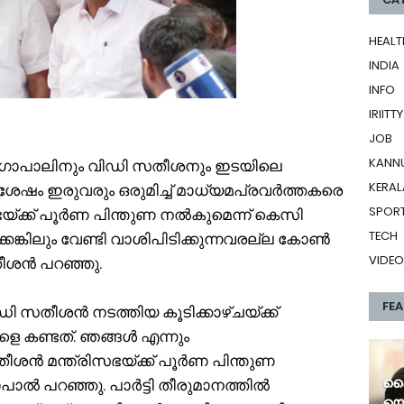
HEALT
INDIA
INFO
IRIITTY
JOB
KANN
​ഗോപാലിനും വിഡി സതീശനും ഇടയിലെ
KERAL
്ക് ശേഷം ഇരുവരും ഒരുമിച്ച് മാധ്യമപ്രവർത്തകരെ
SPOR
യ്ക്ക് പൂർണ പിന്തുണ നൽകുമെന്ന് കെസി
TECH
കിലും വേണ്ടി വാശിപിടിക്കുന്നവരല്ല കോൺ​
VIDEO
തീശൻ പറഞ്ഞു.
FE
സതീശൻ നടത്തിയ കൂടിക്കാഴ്ചയ്ക്ക്
െ കണ്ടത്. ഞങ്ങൾ എന്നും
ശൻ മന്ത്രിസഭയ്ക്ക് പൂർണ പിന്തുണ
കൈ​
ൽ പറഞ്ഞു. പാർട്ടി തീരുമാനത്തിൽ
യൊ​