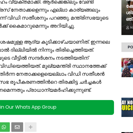
േഹം വ്യക്തമാക്കി. ആർക്കെങ്കിലും വേണ്ടി
ക്ക
രസ് നേതാക്കളെന്നും എല്ലാ കാര്യങ്ങലും
ശ്രീ
െന്ന് വിഡി സതീശനും പറഞ്ഞു. മന്ത്രിസഭയുടെ
ഞ്
്ക് കൈമാറുമെന്നും അറിയിച്ചു.
N
 ശേഷമുള്ള ആദ്യ കൂടിക്കാഴ്ചയാണിത്. ഇന്നലെ
PO
ില്ലിയിൽ നിന്നും തിരിച്ചെത്തിയത്.
യുടെ വീട്ടിൽ സന്ദര്‍ശനം നടത്തിയതിന്
െത്തിയത്. മുഖ്യമന്ത്രി സ്ഥാനത്തേക്ക്
ുതിര്‍ന്ന നേതാക്കളെയെല്ലാം വിഡി സതീശൻ
രിസഭ രൂപീകരണത്തിന്‍റെ തിരക്കിട്ട ചര്‍ച്ചകള്‍
െന്നതും പ്രാധാന്യമര്‍ഹിക്കുന്നുണ്ട്.
oin Our Whats App Group