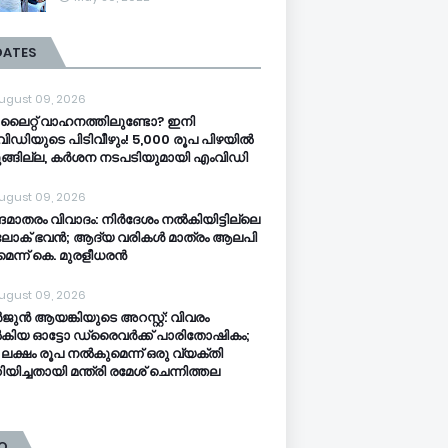
DATES
ugust 09, 2026
ൈറ്റ് വാഹനത്തിലുണ്ടോ? ഇനി
ിഡിയുടെ പിടിവീഴും! 5,000 രൂപ പിഴയിൽ
ങ്ങില്ല, കർശന നടപടിയുമായി എംവിഡി
ugust 09, 2026
ദേ​മാ​ത​രം വി​വാ​ദം: നി​ർ​ദേ​ശം ന​ൽ​കി​യി​ട്ടി​ല്ലെ​
 ലോ​ക് ഭ​വ​ൻ; ആ​ദ്യ വ​രി​ക​ൾ മാ​ത്രം ആ​ല​പി​
മെ​ന്ന് കെ. ​മു​ര​ളീ​ധ​ര​ൻ
ugust 09, 2026
ുൻ ആയങ്കിയുടെ അറസ്റ്റ്: വിവരം
ിയ ഓട്ടോ ഡ്രൈവർക്ക് പാരിതോഷികം;
 ലക്ഷം രൂപ നൽകുമെന്ന് ഒരു വ്യക്തി
യിച്ചതായി മന്ത്രി രമേശ് ചെന്നിത്തല
O