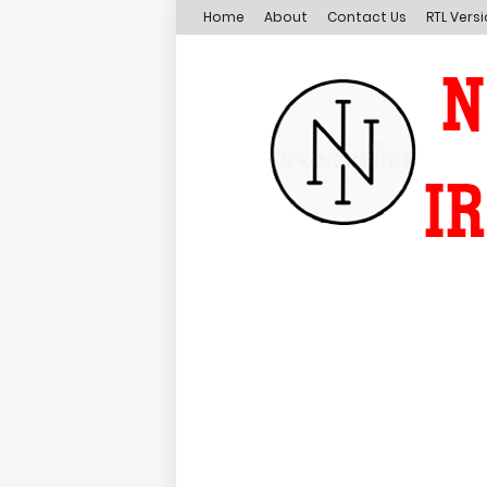
Home
About
Contact Us
RTL Vers