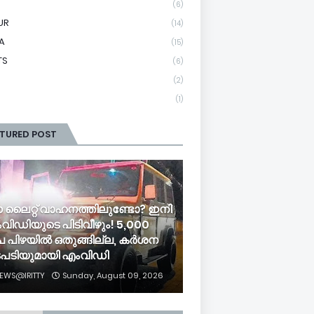
(6)
UR
(14)
A
(15)
TS
(6)
(2)
(1)
ATURED POST
ലൈറ്റ് വാഹനത്തിലുണ്ടോ? ഇനി
വിഡിയുടെ പിടിവീഴും! 5,000
പ പിഴയിൽ ഒതുങ്ങില്ല, കർശന
പടിയുമായി എംവിഡി
EWS@IRITTY
Sunday, August 09, 2026