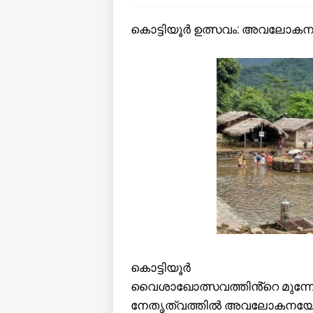
കൊട്ടിയൂർ ഉത്സവം: അവലോക
കൊട്ടിയൂർ
വൈശാഖോത്സവത്തിൻ്റെ മുന്നോ
നേതൃത്വത്തിൽ അവലോകനയോഗം ചേ