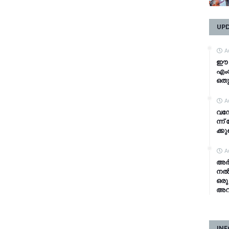
UP
A
ഈ ല
എംവ
ഒതു
A
വ​ന്
ന്ന്
ക്കു​
A
അർജ
നൽക
ഒരു
അറി
INF