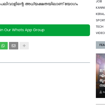
JOB
 പലിവാളിന്റെ അധ്യക്ഷതയിലാണ് യോഗം
KANN
KERAL
SPOR
TECH
oin Our Whats App Group
VIDEO
FE
ഈ 
എം
രൂ
നട
N