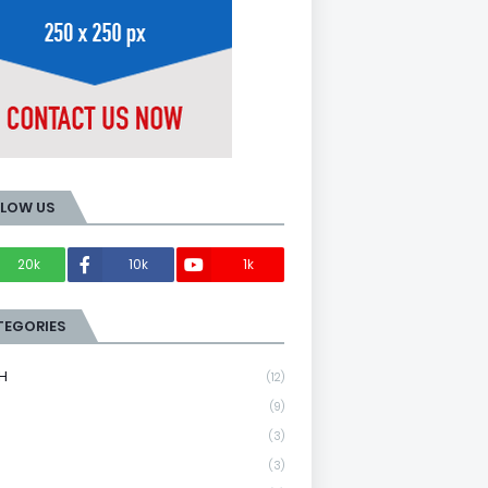
LLOW US
20k
10k
1k
Members
TEGORIES
H
(12)
(9)
(3)
(3)