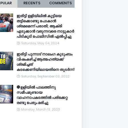
PULAR
RECENTS
COMMENTS
ഇരിട്ടി ഉളിയിലിൽ കുട്ടിയെ
തട്ടിക്കൊണ്ടു പോകാൻ
ശ്രമമെന്ന് പരാതി; ആക്രി
എടുക്കാൻ വരുന്നവരെ നാട്ടുകാർ
പിടികൂടി പോലീസിൽ ഏൽപ്പിച്ചു
Saturday, May 04, 2024
ഇരിട്ടി പുന്നാട് നാലംഗ കുടുംബം
വിഷംകഴിച്ച്‌ ആത്മഹത്യക്ക്
ശ്രമിച്ചത്
കടക്കെണിയിലായതിനെ തുടർന്ന്
Saturday, September 03, 2022
🛑ഉളിയിൽ പാലത്തിനു
സമീപമുണ്ടായ
വാഹനാപകടത്തിൽ പരിക്കേറ്റ
രണ്ടു പേരും മരിച്ചു
Monday, March 13, 2023