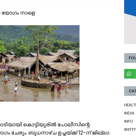
ന യോഗം നാളെ
FO
CA
HEALT
INDIA
INFO
ടിയായി കൊട്ടിയൂരിൽ പോലീസിന്റെ
IRIITTY
രും. ബുധനാഴ്ച ഉച്ചയ്ക്ക് 12-ന് ജില്ലാ