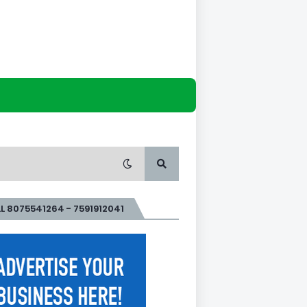
L 8075541264 - 7591912041