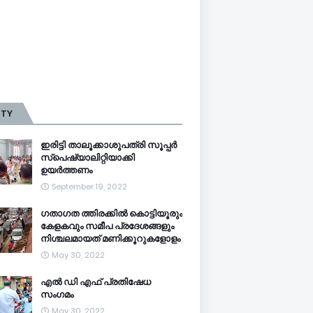
TTY
ഇരിട്ടി താലൂക്കാശുപത്രി സൂപ്പർ
സ്‌പെഷ്യാലിറ്റിയാക്കി
ഉയർത്തണം
September 19, 2022
ഗതാഗത ത്തിരക്കിൽ കൊട്ടിയൂരും
കേളകവും സമീപ പ്രദേശങ്ങളും
നിശ്ചലമായത് മണിക്കൂറുകളോളം
May 30, 2022
എൽ ഡി എഫ് പ്രതിഷേധ
സംഗമം
May 30, 2022