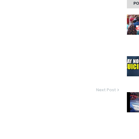
PO
Next Post