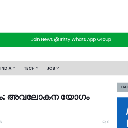
Join News @ Iritty Whats App Group
INDIA
TECH
JOB
CAL
സവം: അവലോകന യോഗം
26
0