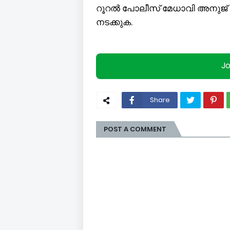
റൂറൽ പോലീസ് മേധാവി അനുജ്
നടക്കുക.
J
Share
POST A COMMENT