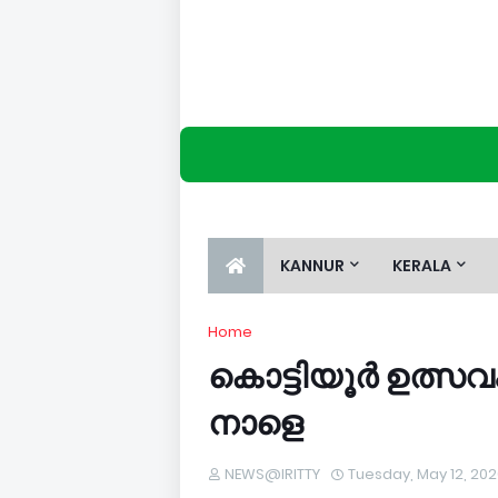
KANNUR
KERALA
Home
കൊട്ടിയൂർ ഉത്
നാളെ
NEWS@IRITTY
Tuesday, May 12, 20