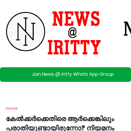
Join News @ Iritty Whats App Group
Home
കേൽക്കർക്കെതിരെ ആർക്കെങ്കിലും
പരാതിയുണ്ടായിരുന്നോ? നിയമനം