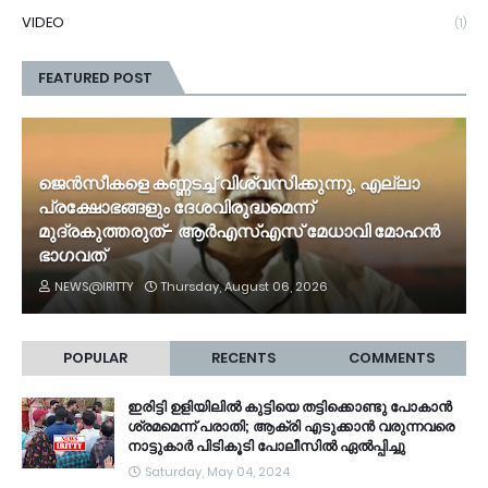
VIDEO
(1)
FEATURED POST
ജെൻസീകളെ കണ്ണടച്ച് വിശ്വസിക്കുന്നു, എല്ലാ
പ്രക്ഷോഭങ്ങളും ദേശവിരുദ്ധമെന്ന്
മുദ്രകുത്തരുത്- ആർഎസ്എസ് മേധാവി മോഹൻ
ഭാ​ഗവത്
NEWS@IRITTY
Thursday, August 06, 2026
POPULAR
RECENTS
COMMENTS
ഇരിട്ടി ഉളിയിലിൽ കുട്ടിയെ തട്ടിക്കൊണ്ടു പോകാൻ
ശ്രമമെന്ന് പരാതി; ആക്രി എടുക്കാൻ വരുന്നവരെ
നാട്ടുകാർ പിടികൂടി പോലീസിൽ ഏൽപ്പിച്ചു
Saturday, May 04, 2024