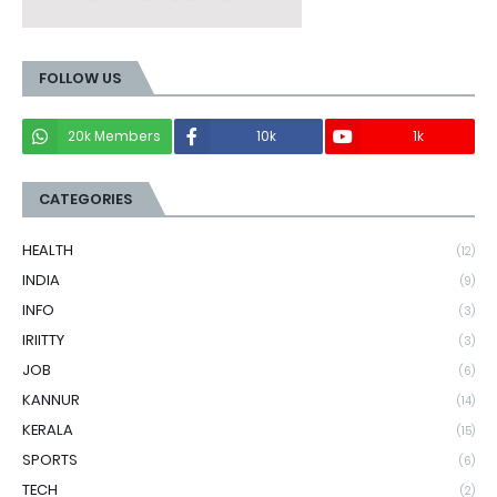
FOLLOW US
20k Members
10k
1k
CATEGORIES
HEALTH
(12)
INDIA
(9)
INFO
(3)
IRIITTY
(3)
JOB
(6)
KANNUR
(14)
KERALA
(15)
SPORTS
(6)
TECH
(2)