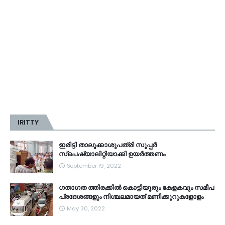
IRITTY
ഇരിട്ടി താലൂക്കാശുപത്രി സൂപ്പർ
സ്‌പെഷ്യാലിറ്റിയാക്കി ഉയർത്തണം
September 19, 2022
ഗതാഗത ത്തിരക്കിൽ കൊട്ടിയൂരും കേളകവും സമീപ
പ്രദേശങ്ങളും നിശ്ചലമായത് മണിക്കൂറുകളോളം
May 30, 2022