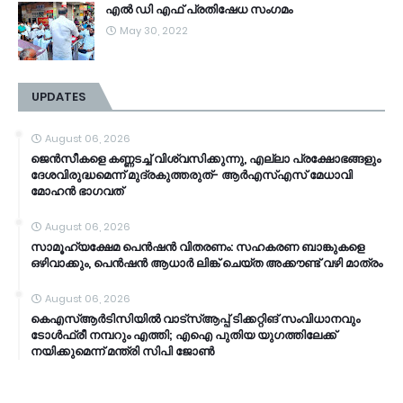
എൽ ഡി എഫ് പ്രതിഷേധ സംഗമം
May 30, 2022
UPDATES
August 06, 2026
ജെൻസീകളെ കണ്ണടച്ച് വിശ്വസിക്കുന്നു, എല്ലാ പ്രക്ഷോഭങ്ങളും
ദേശവിരുദ്ധമെന്ന് മുദ്രകുത്തരുത്- ആർഎസ്എസ് മേധാവി
മോഹൻ ഭാ​ഗവത്
August 06, 2026
സാമൂ​ഹ്യക്ഷേമ പെൻഷൻ വിതരണം: സഹകരണ ബാങ്കുകളെ
ഒഴിവാക്കും, പെൻഷൻ ആധാർ‌ ലിങ്ക് ചെയ്ത അക്കൗണ്ട് വഴി മാത്രം
August 06, 2026
കെഎസ്ആര്‍ടിസിയിൽ വാട്‌സ്ആപ്പ് ടിക്കറ്റിങ് സംവിധാനവും
ടോൾഫ്രീ നമ്പറും എത്തി; എഐ പുതിയ യുഗത്തിലേക്ക്
നയിക്കുമെന്ന് മന്ത്രി സിപി ജോൺ