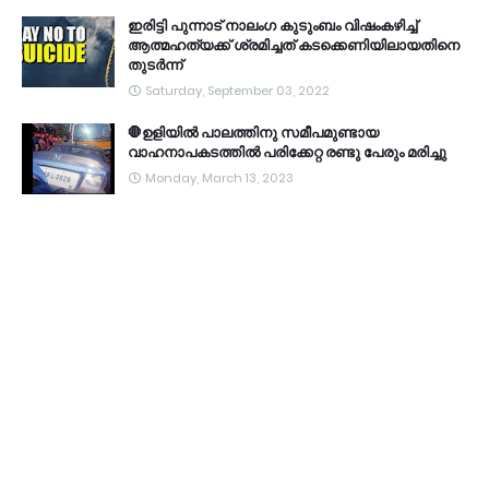
ഇരിട്ടി പുന്നാട് നാലംഗ കുടുംബം വിഷംകഴിച്ച്‌
ആത്മഹത്യക്ക് ശ്രമിച്ചത് കടക്കെണിയിലായതിനെ
തുടർന്ന്
Saturday, September 03, 2022
🛑ഉളിയിൽ പാലത്തിനു സമീപമുണ്ടായ
വാഹനാപകടത്തിൽ പരിക്കേറ്റ രണ്ടു പേരും മരിച്ചു
Monday, March 13, 2023