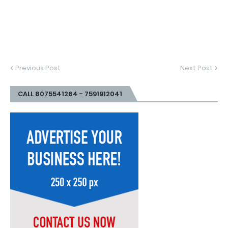
Previous Post
Next Post
CALL 8075541264 - 7591912041