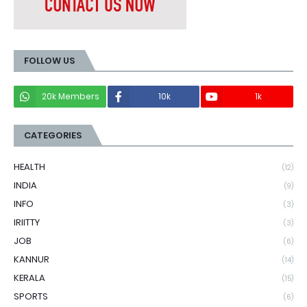
FOLLOW US
20k Members
10k
1k
CATEGORIES
HEALTH
(12)
INDIA
(9)
INFO
(3)
IRIITTY
(3)
JOB
(6)
KANNUR
(14)
KERALA
(15)
SPORTS
(6)