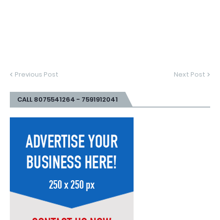
Previous Post
Next Post
CALL 8075541264 - 7591912041