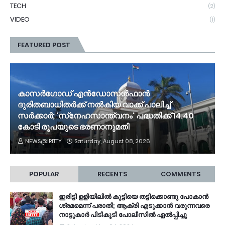
TECH
(2)
VIDEO
(1)
FEATURED POST
കാസർഗോഡ് എൻഡോസൾഫാൻ
ദുരിതബാധിതർക്ക് നൽകിയ വാക്ക് പാലിച്ച്
സർക്കാർ; 'സ്‌നേഹസാന്ത്വനം' പദ്ധതിക്ക് 14.40
കോടി രൂപയുടെ ഭരണാനുമതി
NEWS@IRITTY
Saturday, August 08, 2026
POPULAR
RECENTS
COMMENTS
ഇരിട്ടി ഉളിയിലിൽ കുട്ടിയെ തട്ടിക്കൊണ്ടു പോകാൻ
ശ്രമമെന്ന് പരാതി; ആക്രി എടുക്കാൻ വരുന്നവരെ
നാട്ടുകാർ പിടികൂടി പോലീസിൽ ഏൽപ്പിച്ചു