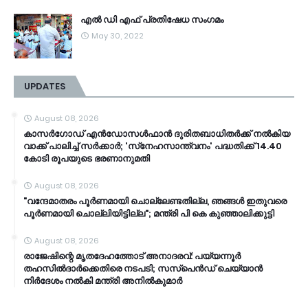
എൽ ഡി എഫ് പ്രതിഷേധ സംഗമം
May 30, 2022
UPDATES
August 08, 2026
കാസർഗോഡ് എൻഡോസൾഫാൻ ദുരിതബാധിതർക്ക് നൽകിയ
വാക്ക് പാലിച്ച് സർക്കാർ; 'സ്‌നേഹസാന്ത്വനം' പദ്ധതിക്ക് 14.40
കോടി രൂപയുടെ ഭരണാനുമതി
August 08, 2026
"വന്ദേമാതരം പൂർണമായി ചൊല്ലേണ്ടതില്ല, ഞങ്ങൾ ഇതുവരെ
പൂർണമായി ചൊല്ലിയിട്ടില്ല"; മന്ത്രി പി കെ കുഞ്ഞാലിക്കുട്ടി
August 08, 2026
രാജേഷിന്റെ മൃതദേഹത്തോട് അനാദരവ്: പയ്യന്നൂർ
തഹസിൽദാർക്കെതിരെ നടപടി; സസ്‌പെൻഡ് ചെയ്യാൻ
നിർദേശം നൽകി മന്ത്രി അനിൽകുമാർ