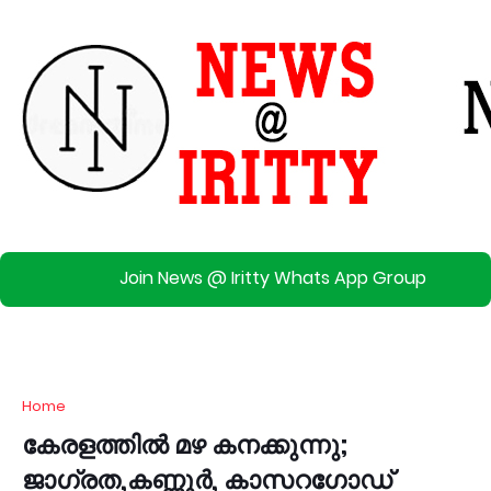
Join News @ Iritty Whats App Group
Home
കേരളത്തിൽ മഴ കനക്കുന്നു;
ജാഗ്രത,കണ്ണൂർ, കാസറഗോഡ്