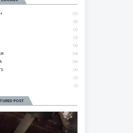
H
(12)
(9)
(3)
(3)
(6)
UR
(14)
A
(15)
TS
(6)
(2)
(1)
ATURED POST