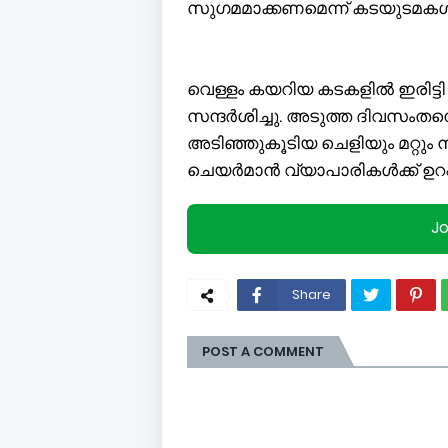
സുഗമമാക്കണമെന്ന് കടയുടമകൾ 
വെള്ളം കയറിയ കടകളിൽ ഇരിട്
സന്ദർശിച്ചു. അടുത്ത ദിവസംത
അടിഞ്ഞുകൂടിയ ചെളിയും മറ്റും ന
ചെയർമാൻ വ്യാപാരികൾക്ക് ഉറപ
J
Share
POST A COMMENT