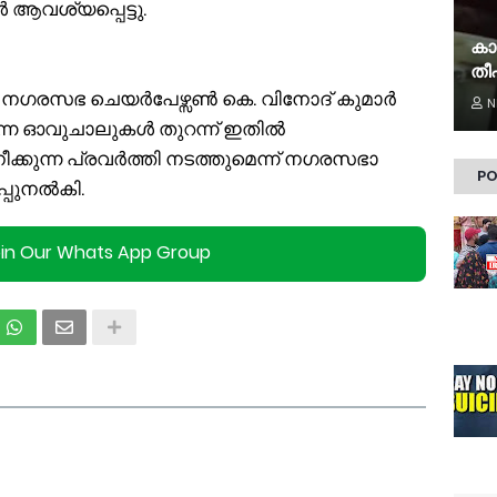
ആവശ്യപ്പെട്ടു.
കാ
തീപ
ടി നഗരസഭ ചെയർപേഴ്സൺ കെ. വിനോദ് കുമാർ
N
ന്നെ ഓവുചാലുകൾ തുറന്ന് ഇതിൽ
ീക്കുന്ന പ്രവർത്തി നടത്തുമെന്ന് നഗരസഭാ
PO
്പുനൽകി.
oin Our Whats App Group