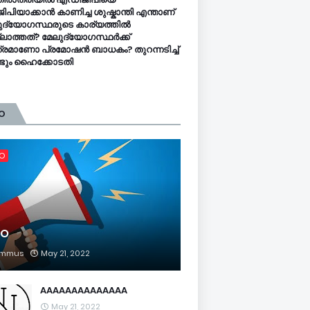
ിപിയാക്കാൻ കാണിച്ച ശുഷ്കാന്തി എന്താണ്
ുദ്യോഗസ്ഥരുടെ കാര്യത്തിൽ
ലാത്തത്? മേലുദ്യോഗസ്ഥർക്ക്
്രമാണോ പ്രമോഷൻ ബാധകം? തുറന്നടിച്ച്
്ടും ഹൈക്കോടതി
O
FO
FO
mmus
May 21, 2022
AAAAAAAAAAAAAA
May 21, 2022