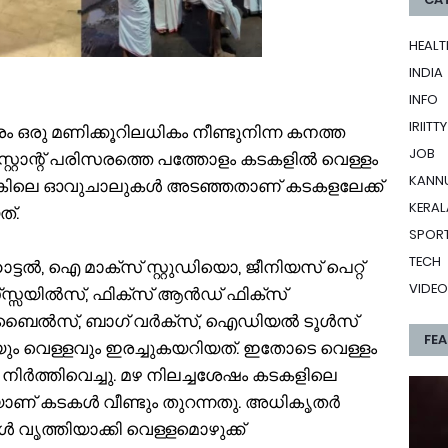
HEALT
INDIA
INFO
IRIITTY
രം ഒരു മണിക്കൂറിലധികം നീണ്ടുനിന്ന കനത്ത
JOB
റ്റാന്റ്‌ പരിസരത്തെ പത്തോളം കടകളിൽ വെള്ളം
KANN
കിലെ ഓവുചാലുകൾ അടഞ്ഞതാണ്‌ കടകളലേക്ക്‌
KERAL
ത്.
SPOR
TECH
്ടൽ, ഐ മാക്സ്‌ സ്റ്റുഡിയൊ, ജീനിയസ്‌ പെറ്റ്‌
VIDEO
സ്‌സ്സയിൽസ്‌, ഫിക്സ് ആൻഡ്‌ ഫിക്സ്‌
ൈൽസ്‌, ബാഗ്‌ വർക്‌സ്‌, ഐഡിയൽ ടൂൾസ്‌
FE
ും വെള്ളവും ഇരച്ചുകയറിയത്. ഇതോടെ വെള്ളം
ിർത്തിവെച്ചു. മഴ നിലച്ചശേഷം കടകളിലെ
ിയാണ് കടകൾ വീണ്ടും തുറന്നതു. അധികൃതർ
 വൃത്തിയാക്കി വെള്ളമൊഴുക്ക്