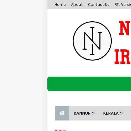
Home
About
Contact Us
RTL Vers
KANNUR
KERALA
Home