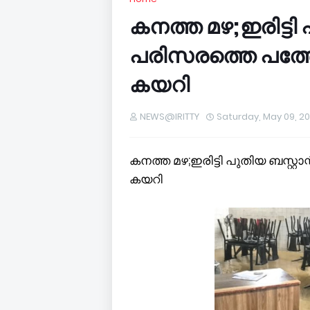
കനത്ത മഴ;ഇരിട്ടി പു
പരിസരത്തെ പത്
കയറി
NEWS@IRITTY
Saturday, May 09, 2
കനത്ത മഴ;ഇരിട്ടി പുതിയ ബസ്റ്റ
കയറി