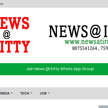
ion
Join News @ Iritty Whats App Group
INDIA
TECH
JOB