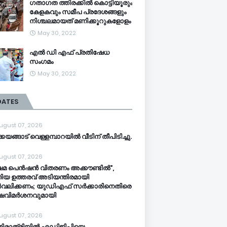
ഗതാഗത ത്തിരക്കിൽ കൊട്ടിയൂരും
കേളകവും സമീപ പ്രദേശങ്ങളും
നിശ്ചലമായത് മണിക്കൂറുകളോളം
May 30, 2022
എൽ ഡി എഫ് പ്രതിഷേധ
സംഗമം
May 30, 2022
DATES
ugust 07, 2026
്കയങ്ങാട് വെള്ളമ്പാറയിൽ വീടിന് തീപിടിച്ചു.
ugust 07, 2026
ഷേമ പെൻഷൻ വിതരണം അക്കൗണ്ടിൽ",
ിയ ഉത്തരവ് അടിയന്തിരമായി
വലിക്കണം; യുഡിഎഫ് സർക്കാരിനെതിരെ
്ഷവിമർശനവുമായി
ugust 07, 2026
തിരാത്രിയിൽ എഡിജിപിയെ