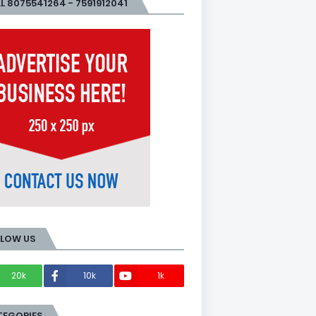
L 8075541264 - 7591912041
LLOW US
20k
10k
1k
Members
TEGORIES