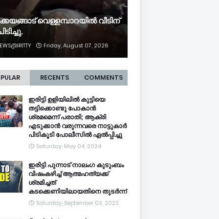
ക്കയങ്ങാട് വെള്ളമ്പാറയിൽ വീടിന്
ിടിച്ചു.
EWS@IRITTY
Friday, August 07, 2026
PULAR
RECENTS
COMMENTS
ഇരിട്ടി ഉളിയിലിൽ കുട്ടിയെ
തട്ടിക്കൊണ്ടു പോകാൻ
ശ്രമമെന്ന് പരാതി; ആക്രി
എടുക്കാൻ വരുന്നവരെ നാട്ടുകാർ
പിടികൂടി പോലീസിൽ ഏൽപ്പിച്ചു
Saturday, May 04, 2024
ഇരിട്ടി പുന്നാട് നാലംഗ കുടുംബം
വിഷംകഴിച്ച്‌ ആത്മഹത്യക്ക്
ശ്രമിച്ചത്
കടക്കെണിയിലായതിനെ തുടർന്ന്
Saturday, September 03, 2022