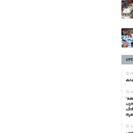
UP
A
കാക
A
'ക്
പുത
പിൻ
രൂക
A
പാ