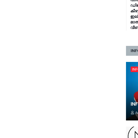
ഡിജ
കീഴ
ഇല്
മാത
വീണ
INF
IN
IN
A