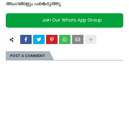
അം​ഗ​ങ്ങ​ളും പ​ങ്കെ​ടു​ത്തു.
Join Our Whats App Group
POST A COMMENT