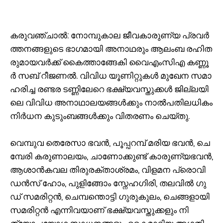
ക​രു​വ​ഞ്ചാ​ൽ: നോ​മ്പു​കാ​ല ജീ​വ​കാ​രു​ണ്യ പ്ര​വ​ർ​
ത്ത​ന​ങ്ങ​ളു​ടെ ഭാ​ഗ​മാ​യി അ​നാ​ഥ​രും ആ​ലം​ബ ര​ഹി​ത​
രു​മാ​യ​വ​ർ​ക്ക് കൈ​ത്താ​ങ്ങേ​കി വൈ​എം​സി​എ ക​ണ്ണൂ​
ർ സ​ബ് റീ​ജ​ണ​ൽ. വി​വി​ധ യൂ​ണി​റ്റു​ക​ൾ മു​ഖേ​ന സ​മാ​
ഹ​രി​ച്ച ര​ണ്ട​ര ട​ണ്ണി​ലേ​റെ ഭ​ക്ഷ്യ​വ​സ്തു​ക്ക​ൾ ജി​ല്ല​യി​
ലെ വി​വി​ധ അ​നാ​ഥാ​ല​യ​ങ്ങ​ൾ​ക്കും നാ​ൽ​പ​തി​ല​ധി​കം
നി​ർ​ധ​ന കു​ടും​ബ​ങ്ങ​ൾ​ക്കും വി​ത​ര​ണം ചെ​യ്തു.
വെ​മ്പു​വ തെ​രേ​സാ ഭ​വ​ൻ, പൂ​പ്പ​റ​മ്പ് മ​രി​യ ഭ​വ​ൻ, ചെ​
മ്പേ​രി ക​രു​ണാ​ല​യം, ചാ​ണോ​ക്കു​ണ്ട് കാ​രു​ണ്യ​ഭ​വ​ൻ,
ആ​ശാ​ൻ​ക​വ​ല തി​രു​ര​ക്താ​ശ്ര​മം, വി​ള​മ​ന പ്രൊ​വി​
ഡ​ൻ​സ് ഹോം, ​പു​ളി​ങ്ങോം സ്നേ​ഹ​ഗി​രി, ത​ല​വി​ൽ ഗു​
ഡ് സ​മ​രി​റ്റ​ൻ, ചെ​മ്പ​ന്തൊ​ട്ടി ഗു​രു​കു​ലം, ചെ​ങ്ങ​ളാ​യി
സ​മ​രി​റ്റ​ൻ എ​ന്നി​വ​യാ​ണ് ഭ​ക്ഷ്യ​വ​സ്തു​ക്ക​ളും നി​