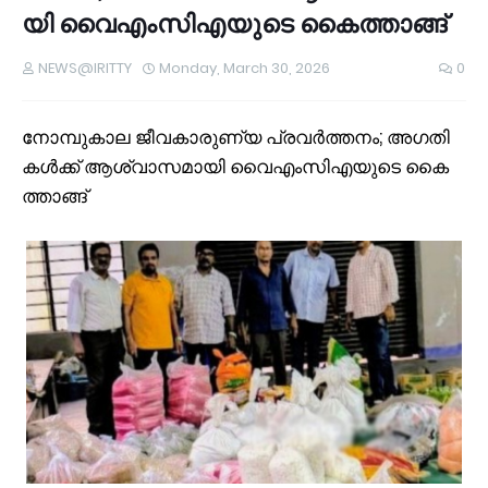
യി വൈ​എം​സി​എ​യു​ടെ കൈ​ത്താ​ങ്ങ്
NEWS@IRITTY
Monday, March 30, 2026
0
നോ​മ്പു​കാ​ല ജീ​വ​കാ​രു​ണ്യ പ്ര​വ​ർ​ത്ത​നം; അ​ഗ​തി​
ക​ൾ​ക്ക് ആ​ശ്വാ​സ​മാ​യി വൈ​എം​സി​എ​യു​ടെ കൈ​
ത്താ​ങ്ങ്