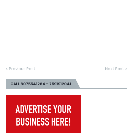
Previous Post
Next Post
CALL 8075541264 - 7591912041