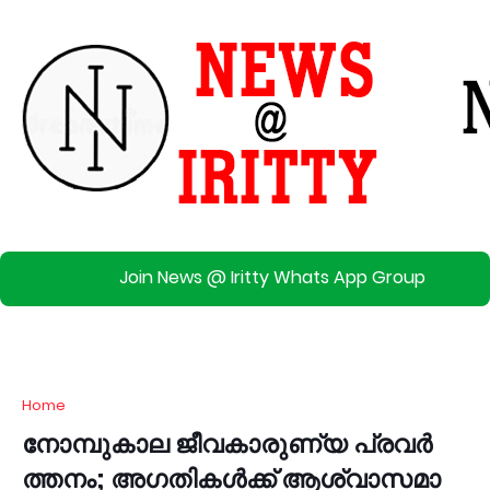
Join News @ Iritty Whats App Group
Home
നോ​മ്പു​കാ​ല ജീ​വ​കാ​രു​ണ്യ പ്ര​വ​ർ​
ത്ത​നം; അ​ഗ​തി​ക​ൾ​ക്ക് ആ​ശ്വാ​സ​മാ​