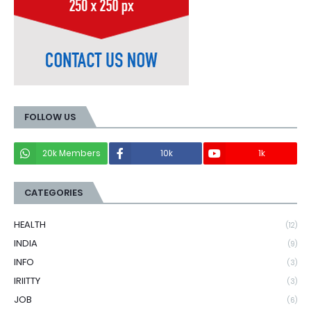
FOLLOW US
20k Members
10k
1k
CATEGORIES
HEALTH
(12)
INDIA
(9)
INFO
(3)
IRIITTY
(3)
JOB
(6)