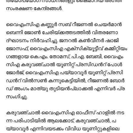
ത്യോ​പ​യോ​ഗ സാ​ധ​ന​ങ്ങ​ളും കൈ​മാ​റി​യ അ​ഗ​തി
സം​ര​ക്ഷ​ണ കേ​ന്ദ്ര​ങ്ങ​ൾ.
വൈ​എം​സി​എ ക​ണ്ണൂ​ർ സ​ബ്‌ റീ​ജ​ണ​ൽ ചെ​യ​ർ​മാ​ൻ
ബെ​ന്നി ജോ​ൺ ചേ​രി​യ്ക്ക​ത്ത​ട​ത്തി​ൽ വി​ത​ര​ണോ​
ദ്ഘാ​ട​നം നി​ർ​വ​ഹി​ച്ചു. ജ​ന​റ​ൽ ക​ൺ​വീ​ന​ർ ഷാ​ജി
ജോ​സ​ഫ്, വൈ​എം​സി​എ എ​ക്സി​ക്യൂ​ട്ടീ​വ് ക​മ്മി​റ്റി​യം​
ഗ​ങ്ങ​ളാ​യ കെ.​എം. തോ​മ​സ്, പി.​എ. ബേ​ബി, വൈ​എം​
സി​എ ക​രു​വ​ഞ്ചാ​ൽ യൂ​ണി​റ്റ് പ്ര​സി​ഡ​ന്‍റ് പോ​ൾ
ജോ​ർ​ജ്, വൈ​എം​സി​എ പ​യ്യാ​വൂ​ർ യൂ​ണി​റ്റ് പ്ര​സി​
ഡ​ന്‍റ് വി​ൽ​സ​ൺ ക​ന്നു​കെ​ട്ടി​യി​ൽ, റീ​ജ​ണ​ൽ ബോ​ർ​
ഡ് അം​ഗം മാ​ത്യു തു​ടി​യ​ൻ​പ്ലാ​ക്ക​ൽ എ​ന്നി​വ​ർ പ്ര​
സം​ഗി​ച്ചു.
ക​രു​വ​ഞ്ചാ​ൽ വൈ​എം​സി​എ ഓ​ഫീ​സ് ഹാ​ളി​ൽ ന​ട​
ന്ന പ​രി​പാ​ടി​യി​ൽ ആ​ല​ക്കോ​ട്, ക​രു​വ​ഞ്ചാ​ൽ, പ​
യ്യാ​വൂ​ർ എ​ന്നി​വ​യ​ട​ക്കം വി​വി​ധ യൂ​ണി​റ്റു​ക​ളി​ലെ