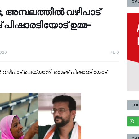
CAL
േ, അമ്പലത്തില്‍ വഴിപാട്
് പിഷാരടിയോട് ഉമ്മ-
2026
0
്‍ വഴിപാട് ചെയ്യാന്‍'; രമേഷ് പിഷാരടിയോട്
FO
CA