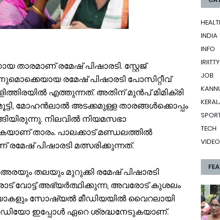
HEALT
INDIA
INFO
IRIITTY
യ താരമാണ് രമേഷ് പിഷാരടി. സ്റ്റേജ്
JOB
ടനുമൊക്കെയായ രമേഷ് പിഷാരടി പോസിറ്റീവ്
KANN
ത്തിരയിൽ എത്തുന്നത്. അതിന് മുൻപ് മിമിക്രി
KERAL
മ്മൂട്ടി, മോഹൻലാൽ അടക്കമുള്ള താരങ്ങൾക്കൊപ്പം
SPOR
ളങ്ങിയിരുന്നു. നിലവിൽ നിയമസഭാ
TECH
കയാണ് താരം. പാലക്കാട് മണ്ഡലത്തിൽ
VIDEO
മേഷ് പിഷാരടി മത്സരിക്കുന്നത്.
FE
 അരയും തലയും മുറുക്കി രമേഷ് പിഷാരടി
ാരോട് വോട്ട് അഭ്യർത്ഥിക്കുന്ന, അവരോട് കുശലം
ഡിയോകളും സോഷ്യൽ മീഡിയയിൽ വൈറലായി
ാരു വീഡിയോ ഇപ്പോൾ ഏറെ ശ്രദ്ധനേടുകയാണ്.