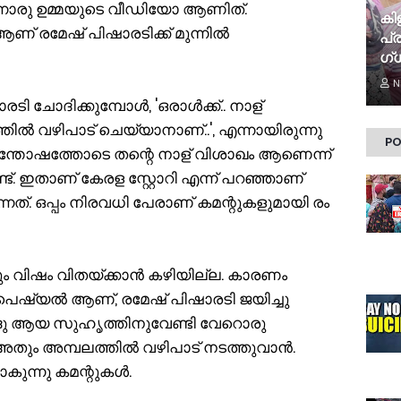
്നൊരു ഉമ്മയുടെ വീഡിയോ ആണിത്.
കി​
് രമേഷ് പിഷാരടിക്ക് മുന്നിൽ
പ്ര
ഗ്ധ
N
രടി ചോദിക്കുമ്പോൾ, 'ഒരാൾക്ക്.. നാള്
്തിൽ വഴിപാട് ചെയ്യാനാണ്..', എന്നായിരുന്നു
PO
 സന്തോഷത്തോടെ തന്റെ നാള് വിശാഖം ആണെന്ന്
ട്. ഇതാണ് കേരള സ്റ്റോറി എന്ന് പറഞ്ഞാണ്
്നത്. ഒപ്പം നിരവധി പേരാണ് കമന്റുകളുമായി രം​
്നും വിഷം വിതയ്ക്കാൻ കഴിയില്ല. കാരണം
്പെഷ്യൽ ആണ്, രമേഷ് പിഷാരടി ജയിച്ചു
ഹിന്ദു ആയ സുഹൃത്തിനുവേണ്ടി വേറൊരു
ു. അതും അമ്പലത്തിൽ വഴിപാട് നടത്തുവാൻ.
കുന്നു കമന്റുകൾ.