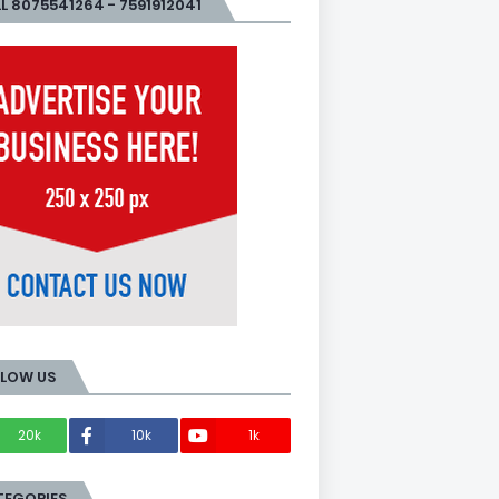
L 8075541264 - 7591912041
LLOW US
20k
10k
1k
Members
TEGORIES