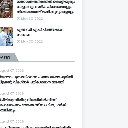
ഗതാഗത ത്തിരക്കിൽ കൊട്ടിയൂരും
കേളകവും സമീപ പ്രദേശങ്ങളും
നിശ്ചലമായത് മണിക്കൂറുകളോളം
May 30, 2022
എൽ ഡി എഫ് പ്രതിഷേധ
സംഗമം
May 30, 2022
DATES
ugust 07, 2026
ി​യ​ന്ത​റ പു​ന​ര​ധി​വാ​സ പ്രദേശത്തെ ഭൂ​മി​യി​
​ള്ള​ൽ; വി​ദ​ഗ്ധ​ർ പ​രി​ശോ​ധ​ന ന​ട​ത്തി
ugust 07, 2026
പിരിയുന്നില്ല; വിജയ്‍യിൽ നിന്ന്
ാഹമോചനം വേണ്ടെന്ന് സംഗീത, ഹർജി
വലിക്കും
ugust 07, 2026
്ട ചക്രവാതച്ചുഴി: കേരളത്തിൽ അതിതീവ്ര