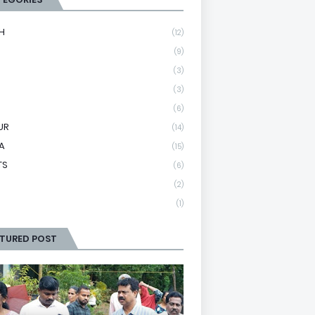
H
(12)
(9)
(3)
(3)
(6)
UR
(14)
A
(15)
TS
(6)
(2)
(1)
ATURED POST