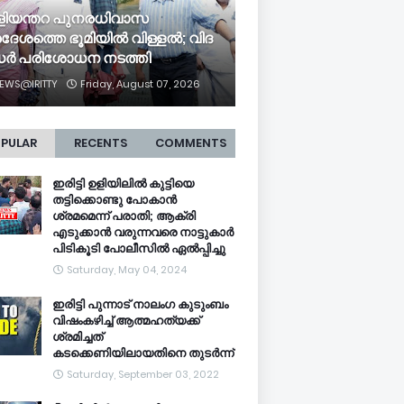
ളി​യ​ന്ത​റ പു​ന​ര​ധി​വാ​സ
ദേശത്തെ ഭൂ​മി​യി​ൽ വി​ള്ള​ൽ; വി​ദ​
​ർ പ​രി​ശോ​ധ​ന ന​ട​ത്തി
EWS@IRITTY
Friday, August 07, 2026
PULAR
RECENTS
COMMENTS
ഇരിട്ടി ഉളിയിലിൽ കുട്ടിയെ
തട്ടിക്കൊണ്ടു പോകാൻ
ശ്രമമെന്ന് പരാതി; ആക്രി
എടുക്കാൻ വരുന്നവരെ നാട്ടുകാർ
പിടികൂടി പോലീസിൽ ഏൽപ്പിച്ചു
Saturday, May 04, 2024
ഇരിട്ടി പുന്നാട് നാലംഗ കുടുംബം
വിഷംകഴിച്ച്‌ ആത്മഹത്യക്ക്
ശ്രമിച്ചത്
കടക്കെണിയിലായതിനെ തുടർന്ന്
Saturday, September 03, 2022