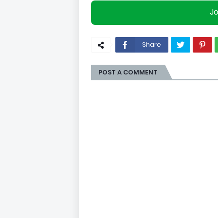
J
Share
POST A COMMENT