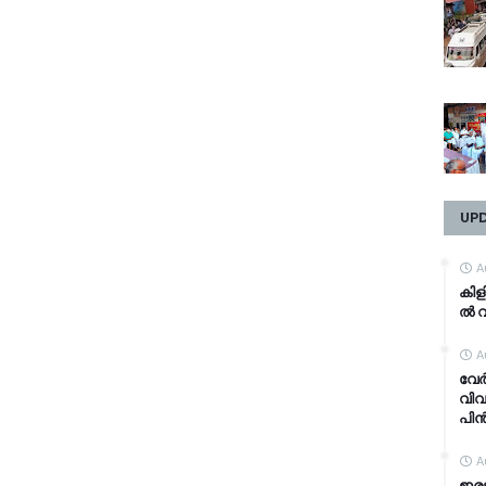
UP
A
കി​ള
ൽ വി
A
വേർ
വിവ
പിൻ
A
ഇരട