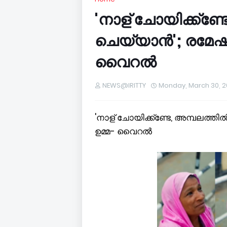
'നാള് ചോയിക്ക്ണ്ട
ചെയ്യാന്‍'; രമേഷ
വൈറൽ
NEWS@IRITTY
Monday, March 30, 
'നാള് ചോയിക്ക്ണ്ടേ, അമ്പലത്തില
ഉമ്മ- വൈറൽ