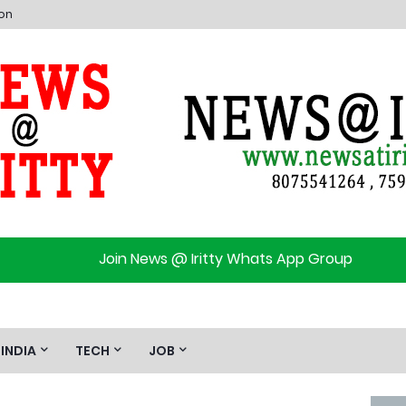
ion
Join News @ Iritty Whats App Group
INDIA
TECH
JOB