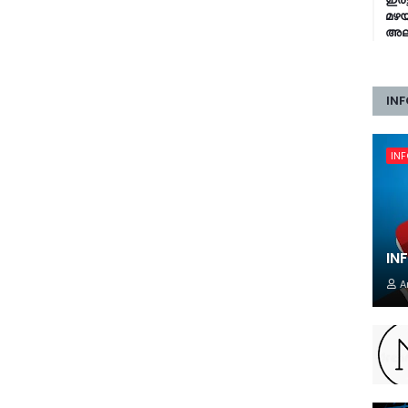
മഴയ
അലർ
INF
IN
IN
A