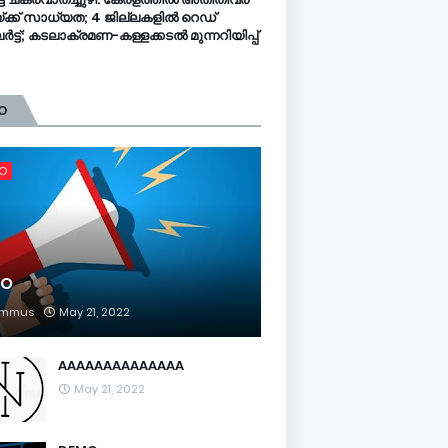
്ക്ക് സാധ്യത; 4 ജില്ലകളിൽ റെഡ്
ട്ട്; കടലാക്രമണ-കള്ളക്കടൽ മുന്നറിയിപ്പ്
O
FO
FO
mmus
May 21, 2022
AAAAAAAAAAAAAA
May 21, 2022