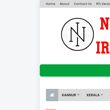
Home
About
Contact Us
RTL Vers
KANNUR
KERALA
Home