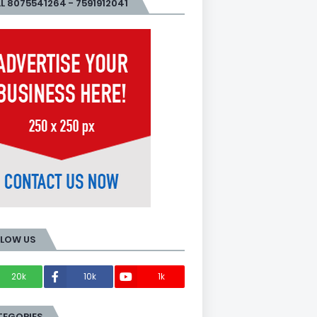
L 8075541264 - 7591912041
LLOW US
20k
10k
1k
Members
TEGORIES