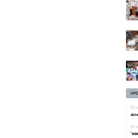
UP
A
കാക
A
'ക്