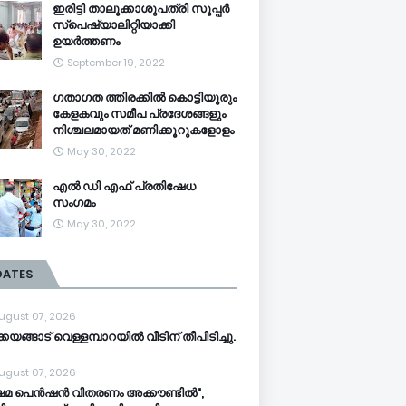
ഇരിട്ടി താലൂക്കാശുപത്രി സൂപ്പർ
സ്‌പെഷ്യാലിറ്റിയാക്കി
ഉയർത്തണം
September 19, 2022
ഗതാഗത ത്തിരക്കിൽ കൊട്ടിയൂരും
കേളകവും സമീപ പ്രദേശങ്ങളും
നിശ്ചലമായത് മണിക്കൂറുകളോളം
May 30, 2022
എൽ ഡി എഫ് പ്രതിഷേധ
സംഗമം
May 30, 2022
DATES
ugust 07, 2026
്കയങ്ങാട് വെള്ളമ്പാറയിൽ വീടിന് തീപിടിച്ചു.
ugust 07, 2026
ഷേമ പെൻഷൻ വിതരണം അക്കൗണ്ടിൽ",