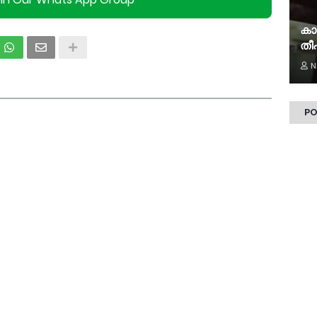
oin Our Whats App Group
കാ
തീപ
N
PO