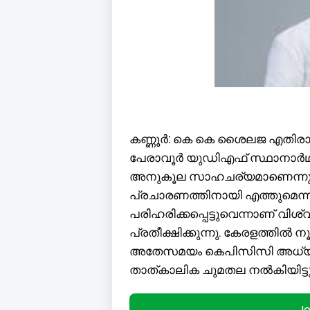
കണ്ണൂർ: കെ കെ ശൈലജ എതിരാള
പേരാവൂർ യുഡിഎഫ് സ്ഥാനാർഥി സ
അനുകൂല സാഹചര്യമാണെന്നും
പ്രചാരണത്തിനായി എത്തുമെന്ന്
പരിഹരിക്കപ്പെട്ടുവെന്നാണ് വി
പ്രതീക്ഷിക്കുന്നു. കേരളത്തിൽ നൂ
അതേസമയം കെപിസിസി അധ്യക്ഷ
താത്കാലിക ചുമതല നൽകിയിട്ടു