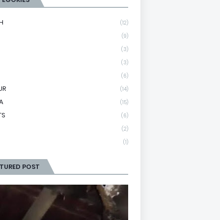
H
(12)
(9)
(3)
(3)
(6)
UR
(14)
A
(15)
TS
(6)
(2)
(1)
ATURED POST