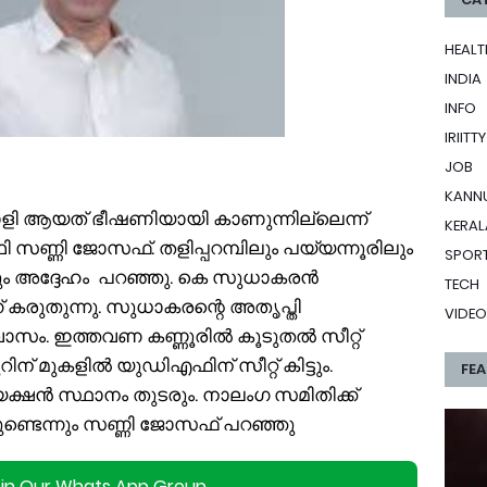
HEALT
INDIA
INFO
IRIITTY
JOB
KANN
ി ആയത് ഭീഷണിയായി കാണുന്നില്ലെന്ന്
KERAL
ണ്ണി ജോസഫ്. തളിപ്പറമ്പിലും പയ്യന്നൂരിലും
SPOR
 അദ്ദേഹം പറഞ്ഞു. കെ സുധാകരൻ
TECH
 കരുതുന്നു. സുധാകരന്റെ അതൃപ്തി
VIDEO
ശ്വാസം. ഇത്തവണ കണ്ണൂരിൽ കൂടുതൽ സീറ്റ്
റിന് മുകളിൽ യുഡിഎഫിന് സീറ്റ് കിട്ടും.
FE
ൻ സ്ഥാനം തുടരും. നാലംഗ സമിതിക്ക്
ണ്ടെന്നും സണ്ണി ജോസഫ് പറഞ്ഞു