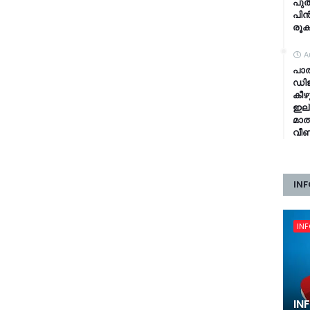
പുത
പിൻ
രൂക
A
പാ
ഡിജ
കീഴ
ഇല്
മാത
വീണ
INF
IN
IN