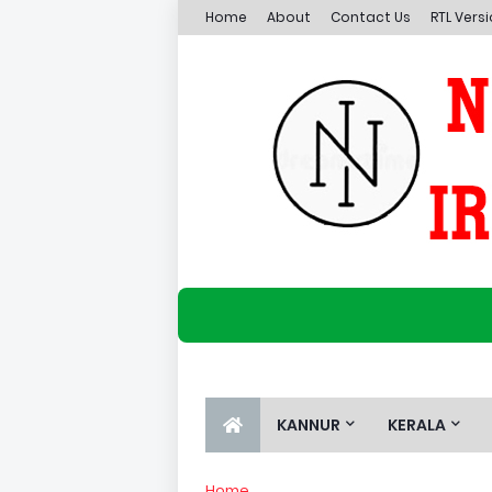
Home
About
Contact Us
RTL Vers
KANNUR
KERALA
Home