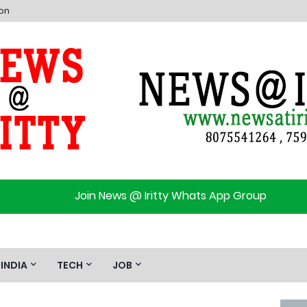
ion
Join News @ Iritty Whats App Group
INDIA
TECH
JOB