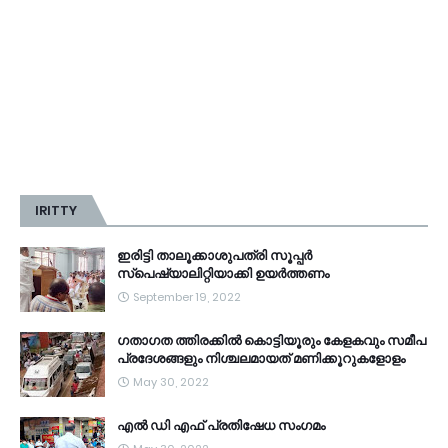
IRITTY
ഇരിട്ടി താലൂക്കാശുപത്രി സൂപ്പർ
സ്‌പെഷ്യാലിറ്റിയാക്കി ഉയർത്തണം
September 19, 2022
ഗതാഗത ത്തിരക്കിൽ കൊട്ടിയൂരും കേളകവും സമീപ
പ്രദേശങ്ങളും നിശ്ചലമായത് മണിക്കൂറുകളോളം
May 30, 2022
എൽ ഡി എഫ് പ്രതിഷേധ സംഗമം