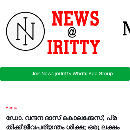
Join News @ Iritty Whats App Group
Home
ഡോ. ​വ​ന്ദ​ന ദാ​സ് കൊ​ല​ക്കേ​സ്; പ്ര​
തി​ക്ക് ജീ​വ​പ​ര്യ​ന്തം ശി​ക്ഷ; ഒ​രു ല​ക്ഷം