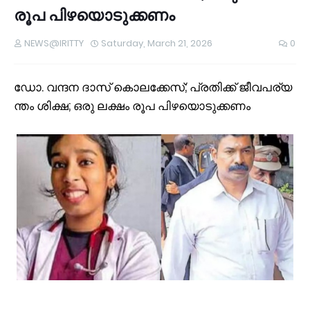
രൂ​പ​ പി​ഴ​യൊ​ടു​ക്ക​ണം
NEWS@IRITTY
Saturday, March 21, 2026
0
ഡോ. ​വ​ന്ദ​ന ദാ​സ് കൊ​ല​ക്കേ​സ്; പ്ര​തി​ക്ക് ജീ​വ​പ​ര്യ​
ന്തം ശി​ക്ഷ; ഒ​രു ല​ക്ഷം രൂ​പ​ പി​ഴ​യൊ​ടു​ക്ക​ണം