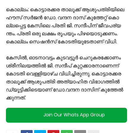
കൊ​ല്ലം: കൊ​ട്ടാ​ര​ക്ക​ര താ​ലൂ​ക്ക് ആ​ശു​പ​ത്രി​യി​ലെ
ഹൗ​സ്‌ സ​ർ​ജ​ൻ ഡോ. ​വ​ന്ദ​ന ദാ​സ് കു​ത്തേ​റ്റ് കൊ​
ല്ല​പ്പെ​ട്ട കേ​സി​ലെ പ്ര​തി ജി. ​സ​ന്ദീ​പി​ന് ജീ​വ​പ​ര്യ​
ന്തം. പ്ര​തി ഒ​രു ല​ക്ഷം രൂ​പ​യും പി​ഴ​യൊ​ടു​ക്ക​ണം.
കൊ​ല്ലം സെ​ഷ​ൻ​സ് കോ​ട​തി​യു​ടേ​താ​ണ് വി​ധി.
കേ​സി​ൽ, ഓ​ട​നാ​വ​ട്ടം കു​ട​വ​ട്ടൂ​ർ ചെ​റു​ക​ര​ക്കോ​ണം
ശ്രീ​നി​ല​യ​ത്തി​ൽ ജി. ​സ​ന്ദീ​പ് കു​റ്റ​ക്കാ​ര​നാ​ണെ​ന്ന്
കോ​ട​തി വെ​ള്ളി​യാ​ഴ്ച വി​ധി​ച്ചി​രു​ന്നു. കൊ​ട്ടാ​ര​ക്ക​ര
താ​ലൂ​ക്ക് ആ​ശു​പ​ത്രി അ​ത്യാ​ഹി​ത വി​ഭാ​ഗ​ത്തി​ൽ
ഡ്യൂ​ട്ടി​ക്കി​ടെ​യാ​ണ് ഡോ.​വ​ന്ദ​ന ദാ​സി​ന് കു​ത്തേ​ൽ​
ക്കു​ന്ന​ത്.
Join Our Whats App Group