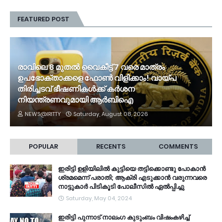
FEATURED POST
രാവിലെ 8 മുതൽ വൈകീട്ട് 7 വരെ മാത്രം
ഉപഭോക്താക്കളെ ഫോൺ വിളിക്കാം! വായ്പ
തിരിച്ചടവ് ഭീഷണികൾക്ക് കർശന
നിയന്ത്രണവുമായി ആർബിഐ
NEWS@IRITTY
Saturday, August 08, 2026
POPULAR
RECENTS
COMMENTS
ഇരിട്ടി ഉളിയിലിൽ കുട്ടിയെ തട്ടിക്കൊണ്ടു പോകാൻ
ശ്രമമെന്ന് പരാതി; ആക്രി എടുക്കാൻ വരുന്നവരെ
നാട്ടുകാർ പിടികൂടി പോലീസിൽ ഏൽപ്പിച്ചു
Saturday, May 04, 2024
ഇരിട്ടി പുന്നാട് നാലംഗ കുടുംബം വിഷംകഴിച്ച്‌