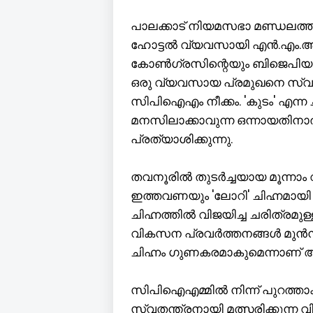
പാലക്കാട് നിയമസഭാ മണ്ഡലത്ത
ഹോട്ടൽ വ്യവസായി എൻ.എം.ആർ. റ
കോൺഗ്രസിന്റെയും ബിജെപിയുടെ
ഒരു വ്യവസായ പ്രമുഖനെ സ്വതന
സിപിഐഎം നീക്കം. 'കുടം' എന്ന 
മനസിലാക്കാവുന്ന ഒന്നായതിനാൽ
പ്രത്യാശിക്കുന്നു.
തവനൂരിൽ തുടർച്ചയായ മൂന്നാം 
ഇത്തവണയും 'ലോറി' ചിഹ്നമായി 
ചിഹ്നത്തിൽ വിജയിച്ച ചരിത്രമു
വികസന പ്രവർത്തനങ്ങൾ മുൻനി
ചിഹ്നം ഗുണകരമാകുമെന്നാണ് അ
സിപിഐഎമ്മിൽ നിന്ന് പുറത്താക്ക
സ്വതന്ത്രനായി മത്സരിക്കുന്ന വി.