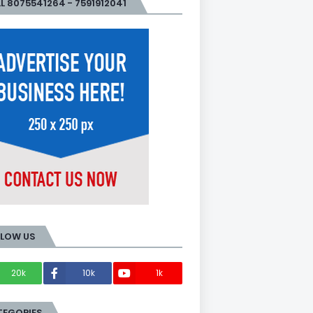
L 8075541264 - 7591912041
LLOW US
20k
10k
1k
Members
TEGORIES