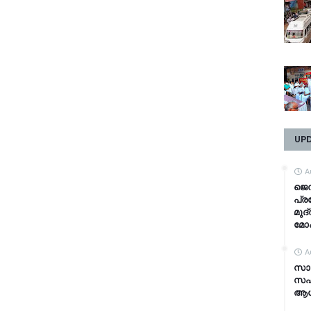
UP
A
ജെൻ
പ്ര
മുദ
മോ
A
സാമ
സഹ
ആധാ