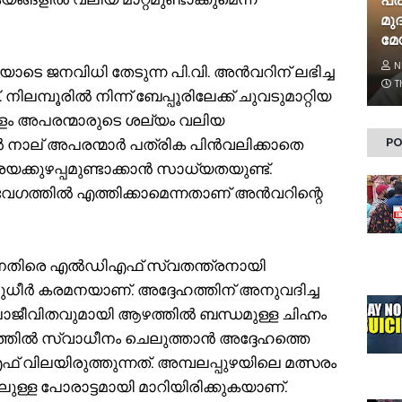
പ്
മു
മേ
N
ടെ ജനവിധി തേടുന്ന പി.വി. അൻവറിന് ലഭിച്ച
T
ിലമ്പൂരിൽ നിന്ന് ബേപ്പൂരിലേക്ക് ചുവടുമാറ്റിയ
ം അപരന്മാരുടെ ശല്യം വലിയ
PO
 നാല് അപരന്മാർ പത്രിക പിൻവലിക്കാതെ
ക്കുഴപ്പമുണ്ടാക്കാൻ സാധ്യതയുണ്ട്.
് വേഗത്തിൽ എത്തിക്കാമെന്നതാണ് അൻവറിന്റെ
നെതിരെ എൽഡിഎഫ് സ്വതന്ത്രനായി
 സുധീർ കരമനയാണ്. അദ്ദേഹത്തിന് അനുവദിച്ച
കലാജീവിതവുമായി ആഴത്തിൽ ബന്ധമുള്ള ചിഹ്നം
ഗത്തിൽ സ്വാധീനം ചെലുത്താൻ അദ്ദേഹത്തെ
വിലയിരുത്തുന്നത്. അമ്പലപ്പുഴയിലെ മത്സരം
ലുള്ള പോരാട്ടമായി മാറിയിരിക്കുകയാണ്.