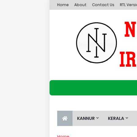
Home
About
Contact Us
RTL Vers
KANNUR
KERALA
Home