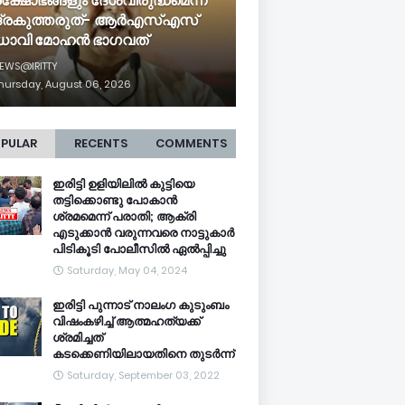
രക്ഷോഭങ്ങളും ദേശവിരുദ്ധമെന്ന്
ദ്രകുത്തരുത്- ആർഎസ്എസ്
ധാവി മോഹൻ ഭാ​ഗവത്
EWS@IRITTY
hursday, August 06, 2026
PULAR
RECENTS
COMMENTS
ഇരിട്ടി ഉളിയിലിൽ കുട്ടിയെ
തട്ടിക്കൊണ്ടു പോകാൻ
ശ്രമമെന്ന് പരാതി; ആക്രി
എടുക്കാൻ വരുന്നവരെ നാട്ടുകാർ
പിടികൂടി പോലീസിൽ ഏൽപ്പിച്ചു
Saturday, May 04, 2024
ഇരിട്ടി പുന്നാട് നാലംഗ കുടുംബം
വിഷംകഴിച്ച്‌ ആത്മഹത്യക്ക്
ശ്രമിച്ചത്
കടക്കെണിയിലായതിനെ തുടർന്ന്
Saturday, September 03, 2022