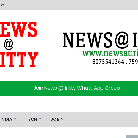
ion
Join News @ Iritty Whats App Group
INDIA
TECH
JOB