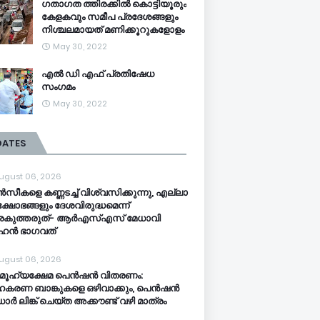
ഗതാഗത ത്തിരക്കിൽ കൊട്ടിയൂരും
കേളകവും സമീപ പ്രദേശങ്ങളും
നിശ്ചലമായത് മണിക്കൂറുകളോളം
May 30, 2022
എൽ ഡി എഫ് പ്രതിഷേധ
സംഗമം
May 30, 2022
DATES
ugust 06, 2026
സീകളെ കണ്ണടച്ച് വിശ്വസിക്കുന്നു, എല്ലാ
ക്ഷോഭങ്ങളും ദേശവിരുദ്ധമെന്ന്
്രകുത്തരുത്- ആർഎസ്എസ് മേധാവി
ഹൻ ഭാ​ഗവത്
ugust 06, 2026
ൂ​ഹ്യക്ഷേമ പെൻഷൻ വിതരണം:
കരണ ബാങ്കുകളെ ഒഴിവാക്കും, പെൻഷൻ
ർ‌ ലിങ്ക് ചെയ്ത അക്കൗണ്ട് വഴി മാത്രം