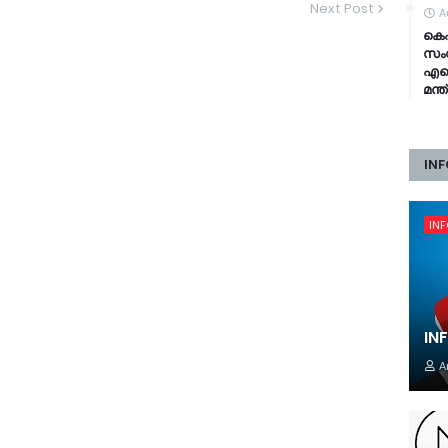
Next Post
A
കെഎ
സംവ
എഐ 
മന്
INF
IN
IN
A