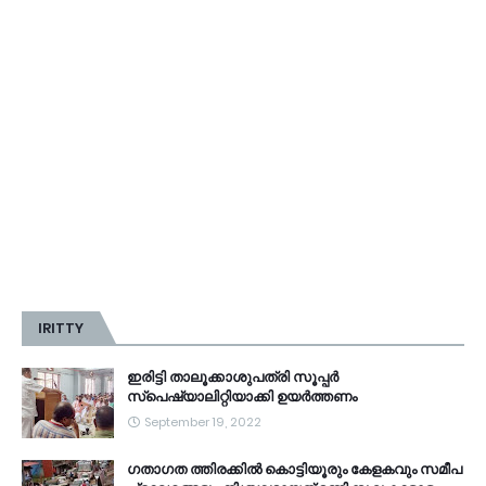
IRITTY
ഇരിട്ടി താലൂക്കാശുപത്രി സൂപ്പർ
സ്‌പെഷ്യാലിറ്റിയാക്കി ഉയർത്തണം
September 19, 2022
ഗതാഗത ത്തിരക്കിൽ കൊട്ടിയൂരും കേളകവും സമീപ