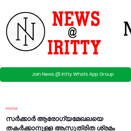
Join News @ Iritty Whats App Group
Home
സർക്കാർ ആരോഗ്യമേഖലയെ
തകർക്കാനുള്ള ആസൂത്രിത ശ്രമം