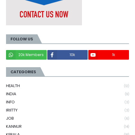
FOLLOW US
20k Members
10k
1k
CATEGORIES
HEALTH
(12)
INDIA
(9)
INFO
(3)
IRIITTY
(3)
JOB
(6)
KANNUR
(14)
KERALA
(15)