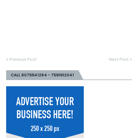
Previous Post
Next Post
CALL 8075541264 - 7591912041