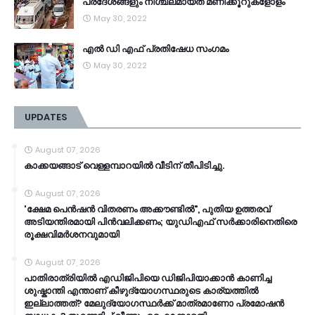
പ്രദേശങ്ങളും നിശ്ചലമായത് മണിക്കൂറുകളോളം
May 30, 2022
എൽ ഡി എഫ് പ്രതിഷേധ സംഗമം
May 30, 2022
UPDATES
August 07, 2026
കാക്കയങ്ങാട് വെള്ളമ്പാറയിൽ വീടിന് തീപിടിച്ചു.
August 07, 2026
'ക്ഷേമ പെൻഷൻ വിതരണം അക്കൗണ്ടിൽ", പുതിയ ഉത്തരവ്
അടിയന്തിരമായി പിൻവലിക്കണം; യുഡിഎഫ് സർക്കാരിനെതിരെ
രൂക്ഷവിമർശനവുമായി
August 07, 2026
പാതിരാത്രിയിൽ എഡിജിപിയെ ഡിജിപിയാക്കാൻ കാണിച്ച
ശുഷ്കാന്തി എന്താണ് കീഴുദ്യോഗസ്ഥരുടെ കാര്യത്തിൽ
ഇല്ലാത്തത്? മേലുദ്യോഗസ്ഥർക്ക് മാത്രമാണോ പ്രമോഷൻ