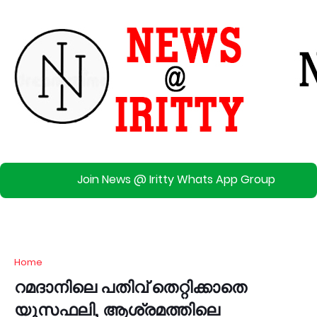
Join News @ Iritty Whats App Group
Home
റമദാനിലെ പതിവ് തെറ്റിക്കാതെ
യൂസഫലി, ആശ്രമത്തിലെ