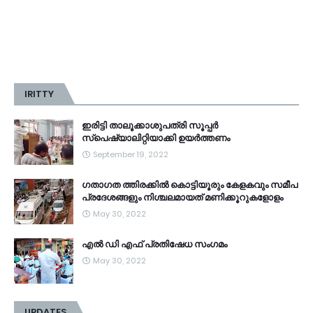
IRITTY
ഇരിട്ടി താലൂക്കാശുപത്രി സൂപ്പർ
സ്‌പെഷ്യാലിറ്റിയാക്കി ഉയർത്തണം
September 19, 2022
ഗതാഗത ത്തിരക്കിൽ കൊട്ടിയൂരും കേളകവും സമീപ
പ്രദേശങ്ങളും നിശ്ചലമായത് മണിക്കൂറുകളോളം
May 30, 2022
എൽ ഡി എഫ് പ്രതിഷേധ സംഗമം
May 30, 2022
UPDATES