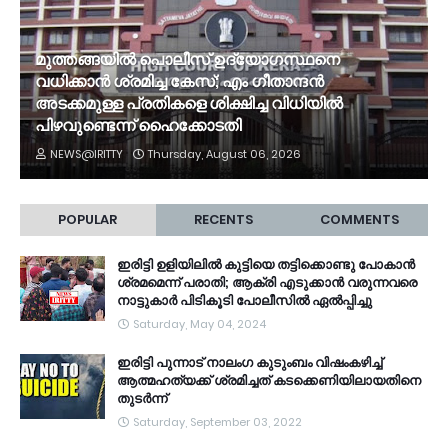
മുത്തങ്ങയിൽ പൊലീസ് ഉദ്യോഗസ്ഥനെ
വധിക്കാൻ ശ്രമിച്ച കേസ്; ​എം ഗീതാന്ദൻ
അടക്കമുള്ള പ്രതികളെ ശിക്ഷിച്ച വിധിയിൽ
പിഴവുണ്ടെന്ന് ഹൈക്കോടതി
NEWS@IRITTY
Thursday, August 06, 2026
POPULAR
RECENTS
COMMENTS
ഇരിട്ടി ഉളിയിലിൽ കുട്ടിയെ തട്ടിക്കൊണ്ടു പോകാൻ
ശ്രമമെന്ന് പരാതി; ആക്രി എടുക്കാൻ വരുന്നവരെ
നാട്ടുകാർ പിടികൂടി പോലീസിൽ ഏൽപ്പിച്ചു
Saturday, May 04, 2024
ഇരിട്ടി പുന്നാട് നാലംഗ കുടുംബം വിഷംകഴിച്ച്‌
ആത്മഹത്യക്ക് ശ്രമിച്ചത് കടക്കെണിയിലായതിനെ
തുടർന്ന്
Saturday, September 03, 2022