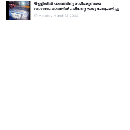
🛑ഉളിയിൽ പാലത്തിനു സമീപമുണ്ടായ
വാഹനാപകടത്തിൽ പരിക്കേറ്റ രണ്ടു പേരും മരിച്ചു
Monday, March 13, 2023