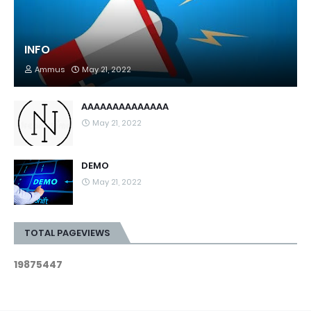
INFO
Ammus
May 21, 2022
AAAAAAAAAAAAAA
May 21, 2022
DEMO
May 21, 2022
TOTAL PAGEVIEWS
1
9
8
7
5
4
4
7