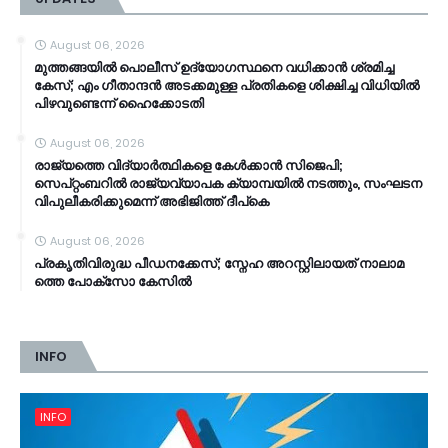
August 06, 2026
മുത്തങ്ങയിൽ പൊലീസ് ഉദ്യോഗസ്ഥനെ വധിക്കാൻ ശ്രമിച്ച
കേസ്; ​എം ഗീതാന്ദൻ അടക്കമുള്ള പ്രതികളെ ശിക്ഷിച്ച വിധിയിൽ
പിഴവുണ്ടെന്ന് ഹൈക്കോടതി
August 06, 2026
രാജ്യത്തെ വിദ്യാർത്ഥികളെ കേൾക്കാൻ സിജെപി;
സെപ്റ്റംബറിൽ രാജ്യവ്യാപക ക്യാമ്പയിൽ നടത്തും, സംഘടന
വിപുലീകരിക്കുമെന്ന് അഭിജിത്ത് ദീപ്കെ
August 06, 2026
പ്ര​കൃ​തി​വി​രു​ദ്ധ പീ​ഡ​ന​ക്കേ​സ്; സ്നേ​ഹ അ​റ​സ്റ്റി​ലാ​യ​ത് നാ​ലാ​മ​
ത്തെ പോ​ക്സോ കേ​സി​ൽ
INFO
INFO