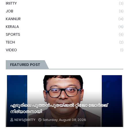
IRIITTY
(3)
JOB
(6)
KANNUR
(14)
KERALA
(15)
SPORTS
(6)
TECH
(2)
VIDEO
(1)
FEATURED POST
എടൂരിലെ പുത്തൻപുരയ്ക്കൽ റ്റിജോ ജോർജ്ജ്
നിര്യാതനായി
NEWS@IRITTY
Saturday, August 08, 2026