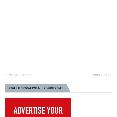
Previous Post
Next Post
CALL 8075541264 - 7591912041