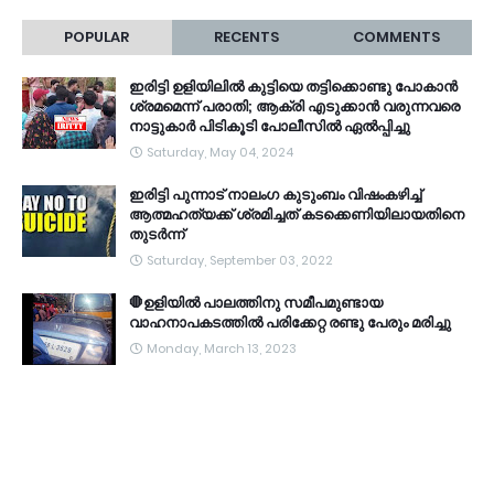
POPULAR
RECENTS
COMMENTS
ഇരിട്ടി ഉളിയിലിൽ കുട്ടിയെ തട്ടിക്കൊണ്ടു പോകാൻ
ശ്രമമെന്ന് പരാതി; ആക്രി എടുക്കാൻ വരുന്നവരെ
നാട്ടുകാർ പിടികൂടി പോലീസിൽ ഏൽപ്പിച്ചു
Saturday, May 04, 2024
ഇരിട്ടി പുന്നാട് നാലംഗ കുടുംബം വിഷംകഴിച്ച്‌
ആത്മഹത്യക്ക് ശ്രമിച്ചത് കടക്കെണിയിലായതിനെ
തുടർന്ന്
Saturday, September 03, 2022
🛑ഉളിയിൽ പാലത്തിനു സമീപമുണ്ടായ
വാഹനാപകടത്തിൽ പരിക്കേറ്റ രണ്ടു പേരും മരിച്ചു
Monday, March 13, 2023