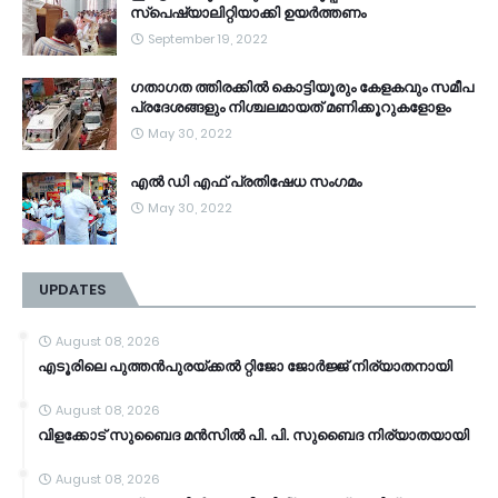
സ്‌പെഷ്യാലിറ്റിയാക്കി ഉയർത്തണം
September 19, 2022
ഗതാഗത ത്തിരക്കിൽ കൊട്ടിയൂരും കേളകവും സമീപ
പ്രദേശങ്ങളും നിശ്ചലമായത് മണിക്കൂറുകളോളം
May 30, 2022
എൽ ഡി എഫ് പ്രതിഷേധ സംഗമം
May 30, 2022
UPDATES
August 08, 2026
എടൂരിലെ പുത്തൻപുരയ്ക്കൽ റ്റിജോ ജോർജ്ജ് നിര്യാതനായി
August 08, 2026
വിളക്കോട് സുബൈദ മൻസിൽ പി. പി. സുബൈദ നിര്യാതയായി
August 08, 2026