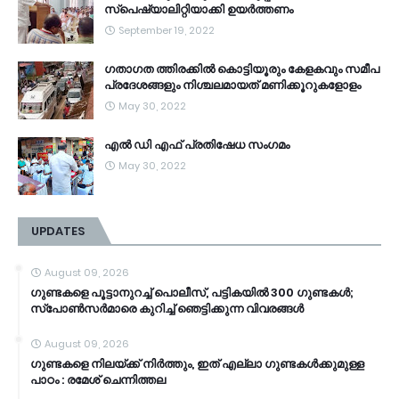
സ്‌പെഷ്യാലിറ്റിയാക്കി ഉയർത്തണം
September 19, 2022
ഗതാഗത ത്തിരക്കിൽ കൊട്ടിയൂരും കേളകവും സമീപ
പ്രദേശങ്ങളും നിശ്ചലമായത് മണിക്കൂറുകളോളം
May 30, 2022
എൽ ഡി എഫ് പ്രതിഷേധ സംഗമം
May 30, 2022
UPDATES
August 09, 2026
ഗുണ്ടകളെ പൂട്ടാനുറച്ച് പൊലീസ്, പട്ടികയിൽ 300 ഗുണ്ടകൾ;
സ്‌പോൺസർമാരെ കുറിച്ച് ഞെട്ടിക്കുന്ന വിവരങ്ങൾ
August 09, 2026
ഗുണ്ടകളെ നിലയ്ക്ക് നിർത്തും, ഇത് എല്ലാ ഗുണ്ടകൾക്കുമുള്ള
പാഠം : രമേശ് ചെന്നിത്തല