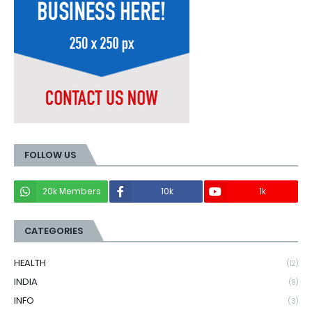
FOLLOW US
20k Members
10k
1k
CATEGORIES
HEALTH
(12)
INDIA
(9)
INFO
(3)