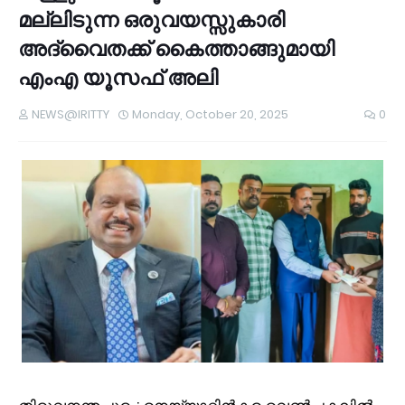
മല്ലിടുന്ന ഒരുവയസ്സുകാരി
അദ്വൈതക്ക് കൈത്താങ്ങുമായി
എംഎ യൂസഫ് അലി
NEWS@IRITTY
Monday, October 20, 2025
0