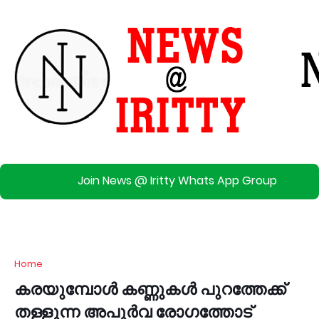
Join News @ Iritty Whats App Group
Home
കരയുമ്പോൾ കണ്ണുകൾ പുറത്തേക്ക്
തള്ളുന്ന അപൂർവ രോഗത്തോട്