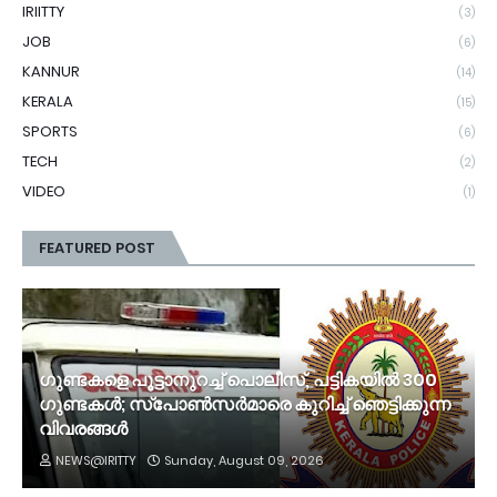
IRIITTY
(3)
JOB
(6)
KANNUR
(14)
KERALA
(15)
SPORTS
(6)
TECH
(2)
VIDEO
(1)
FEATURED POST
ഗുണ്ടകളെ പൂട്ടാനുറച്ച് പൊലീസ്, പട്ടികയിൽ 300
ഗുണ്ടകൾ; സ്‌പോൺസർമാരെ കുറിച്ച് ഞെട്ടിക്കുന്ന
വിവരങ്ങൾ
NEWS@IRITTY
Sunday, August 09, 2026