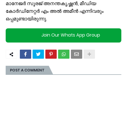
മാനേജർ സൂരജ് അനന്തകൃഷ്ണൻ, മീഡിയ
കോർഡിനേറ്റർ എം അൽ അമീൻ എന്നിവരും
ഒപ്പമുണ്ടായിരുന്നു.
Join Our Whats App Group
POST A COMMENT