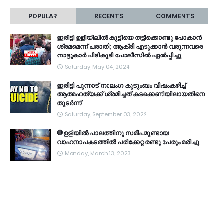
POPULAR
RECENTS
COMMENTS
ഇരിട്ടി ഉളിയിലിൽ കുട്ടിയെ തട്ടിക്കൊണ്ടു പോകാൻ
ശ്രമമെന്ന് പരാതി; ആക്രി എടുക്കാൻ വരുന്നവരെ
നാട്ടുകാർ പിടികൂടി പോലീസിൽ ഏൽപ്പിച്ചു
Saturday, May 04, 2024
ഇരിട്ടി പുന്നാട് നാലംഗ കുടുംബം വിഷംകഴിച്ച്‌
ആത്മഹത്യക്ക് ശ്രമിച്ചത് കടക്കെണിയിലായതിനെ
തുടർന്ന്
Saturday, September 03, 2022
🛑ഉളിയിൽ പാലത്തിനു സമീപമുണ്ടായ
വാഹനാപകടത്തിൽ പരിക്കേറ്റ രണ്ടു പേരും മരിച്ചു
Monday, March 13, 2023