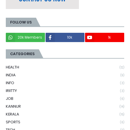
FOLLOW US
20k Members
10k
1k
CATEGORIES
HEALTH
(12)
INDIA
(9)
INFO
(3)
IRIITTY
(3)
JOB
(6)
KANNUR
(14)
KERALA
(15)
SPORTS
(6)
TECH