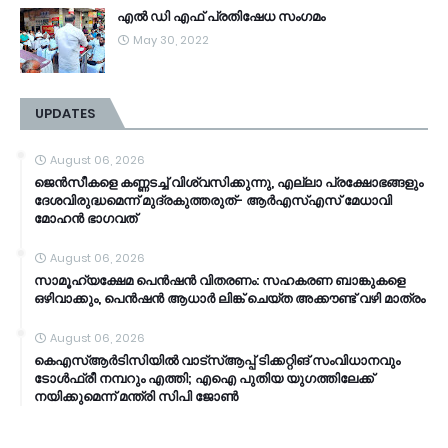
എൽ ഡി എഫ് പ്രതിഷേധ സംഗമം
May 30, 2022
UPDATES
August 06, 2026
ജെൻസീകളെ കണ്ണടച്ച് വിശ്വസിക്കുന്നു, എല്ലാ പ്രക്ഷോഭങ്ങളും
ദേശവിരുദ്ധമെന്ന് മുദ്രകുത്തരുത്- ആർഎസ്എസ് മേധാവി
മോഹൻ ഭാ​ഗവത്
August 06, 2026
സാമൂ​ഹ്യക്ഷേമ പെൻഷൻ വിതരണം: സഹകരണ ബാങ്കുകളെ
ഒഴിവാക്കും, പെൻഷൻ ആധാർ‌ ലിങ്ക് ചെയ്ത അക്കൗണ്ട് വഴി മാത്രം
August 06, 2026
കെഎസ്ആര്‍ടിസിയിൽ വാട്‌സ്ആപ്പ് ടിക്കറ്റിങ് സംവിധാനവും
ടോൾഫ്രീ നമ്പറും എത്തി; എഐ പുതിയ യുഗത്തിലേക്ക്
നയിക്കുമെന്ന് മന്ത്രി സിപി ജോൺ