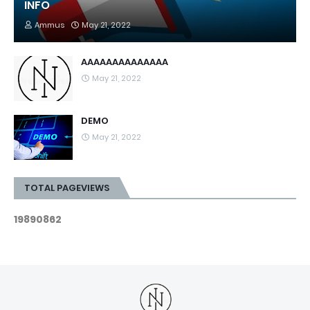
INFO
Ammus
May 21, 2022
AAAAAAAAAAAAAA
May 21, 2022
DEMO
May 21, 2022
TOTAL PAGEVIEWS
1
9
8
9
0
8
6
2