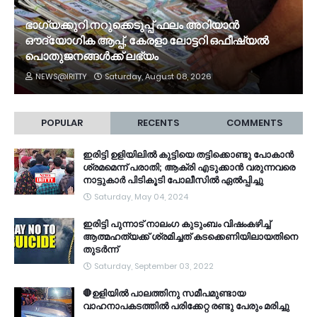
ഭാഗ്യക്കുറി നറുക്കെടുപ്പ് ഫലം അറിയാൻ
ഔദ്യോഗിക ആപ്പ്, കേരളാ ലോട്ടറി ഒഫീഷ്യൽ
പൊതുജനങ്ങൾക്ക് ലഭ്യം
NEWS@IRITTY
Saturday, August 08, 2026
POPULAR
RECENTS
COMMENTS
ഇരിട്ടി ഉളിയിലിൽ കുട്ടിയെ തട്ടിക്കൊണ്ടു പോകാൻ
ശ്രമമെന്ന് പരാതി; ആക്രി എടുക്കാൻ വരുന്നവരെ
നാട്ടുകാർ പിടികൂടി പോലീസിൽ ഏൽപ്പിച്ചു
Saturday, May 04, 2024
ഇരിട്ടി പുന്നാട് നാലംഗ കുടുംബം വിഷംകഴിച്ച്‌
ആത്മഹത്യക്ക് ശ്രമിച്ചത് കടക്കെണിയിലായതിനെ
തുടർന്ന്
Saturday, September 03, 2022
🛑ഉളിയിൽ പാലത്തിനു സമീപമുണ്ടായ
വാഹനാപകടത്തിൽ പരിക്കേറ്റ രണ്ടു പേരും മരിച്ചു