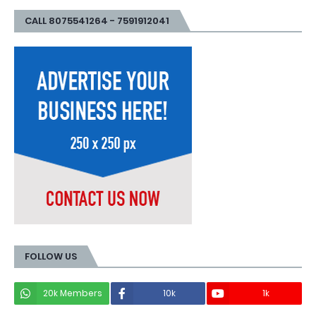
CALL 8075541264 - 7591912041
FOLLOW US
20k Members
10k
1k