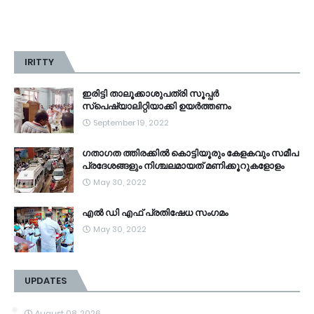
IRITTY
ഇരിട്ടി താലൂക്കാശുപത്രി സൂപ്പർ
സ്‌പെഷ്യാലിറ്റിയാക്കി ഉയർത്തണം
September 19, 2022
ഗതാഗത ത്തിരക്കിൽ കൊട്ടിയൂരും കേളകവും സമീപ
പ്രദേശങ്ങളും നിശ്ചലമായത് മണിക്കൂറുകളോളം
May 30, 2022
എൽ ഡി എഫ് പ്രതിഷേധ സംഗമം
May 30, 2022
UPDATES
August 08, 2026