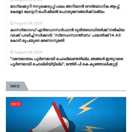
ഭാഗ്യക്കുറി നറുക്കെടുപ്പ് ഫലം അറിയാൻ ഔദ്യോഗിക ആപ്പ്,
കേരളാ ലോട്ടറി ഒഫീഷ്യൽ പൊതുജനങ്ങൾക്ക് ലഭ്യം
August 08, 2026
കാസർഗോഡ് എൻഡോസൾഫാൻ ദുരിതബാധിതർക്ക് നൽകിയ
വാക്ക് പാലിച്ച് സർക്കാർ; 'സ്‌നേഹസാന്ത്വനം' പദ്ധതിക്ക് 14.40
കോടി രൂപയുടെ ഭരണാനുമതി
August 08, 2026
"വന്ദേമാതരം പൂർണമായി ചൊല്ലേണ്ടതില്ല, ഞങ്ങൾ ഇതുവരെ
പൂർണമായി ചൊല്ലിയിട്ടില്ല"; മന്ത്രി പി കെ കുഞ്ഞാലിക്കുട്ടി
INFO
INFO