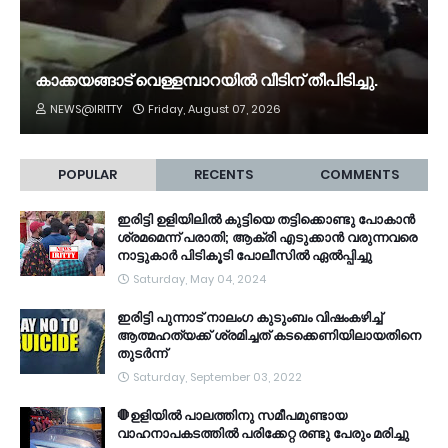
കാക്കയങ്ങാട് വെള്ളമ്പാറയിൽ വീടിന് തീപിടിച്ചു.
NEWS@IRITTY
Friday, August 07, 2026
POPULAR
RECENTS
COMMENTS
ഇരിട്ടി ഉളിയിലിൽ കുട്ടിയെ തട്ടിക്കൊണ്ടു പോകാൻ
ശ്രമമെന്ന് പരാതി; ആക്രി എടുക്കാൻ വരുന്നവരെ
നാട്ടുകാർ പിടികൂടി പോലീസിൽ ഏൽപ്പിച്ചു
Saturday, May 04, 2024
ഇരിട്ടി പുന്നാട് നാലംഗ കുടുംബം വിഷംകഴിച്ച്‌
ആത്മഹത്യക്ക് ശ്രമിച്ചത് കടക്കെണിയിലായതിനെ
തുടർന്ന്
Saturday, September 03, 2022
🛑ഉളിയിൽ പാലത്തിനു സമീപമുണ്ടായ
വാഹനാപകടത്തിൽ പരിക്കേറ്റ രണ്ടു പേരും മരിച്ചു