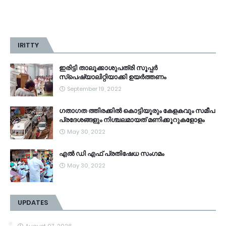
IRITTY
ഇരിട്ടി താലൂക്കാശുപത്രി സൂപ്പർ
സ്‌പെഷ്യാലിറ്റിയാക്കി ഉയർത്തണം
September 19, 2022
ഗതാഗത ത്തിരക്കിൽ കൊട്ടിയൂരും കേളകവും സമീപ
പ്രദേശങ്ങളും നിശ്ചലമായത് മണിക്കൂറുകളോളം
May 30, 2022
എൽ ഡി എഫ് പ്രതിഷേധ സംഗമം
May 30, 2022
UPDATES