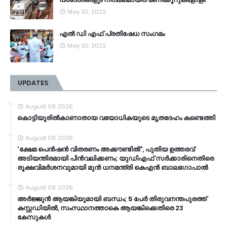
May 30, 2022
എൽ ഡി എഫ് പ്രതിഷേധ സംഗമം
May 30, 2022
UPDATES
August 08, 2026
കൊട്ടിയൂരിൽകാണാതായ വയോധികയുടെ മൃതദേഹം കണ്ടെത്തി
August 08, 2026
'ക്ഷേമ പെൻഷൻ വിതരണം അക്കൗണ്ടില്‍", പുതിയ ഉത്തരവ്
അടിയന്തിരമായി പിൻവലിക്കണം; യുഡിഎഫ് സര്‍ക്കാരിനെതിരെ
രൂക്ഷവിമര്‍ശനവുമായി മുൻ ധനമന്ത്രി കെഎൻ ബാലഗോപാൽ
August 08, 2026
അർജ്ജുൻ ആയങ്കിയുമായി ബന്ധം; 5 പേർ തിരുവനന്തപുരത്ത്
കസ്റ്റഡിയിൽ, സംസ്ഥാനത്താകെ ആയങ്കിക്കെതിരെ 23
കേസുകൾ