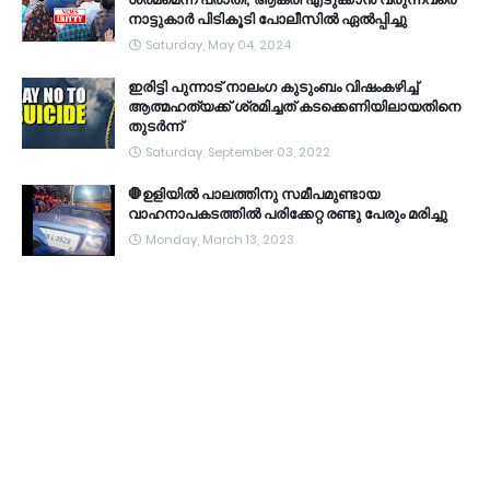
നാട്ടുകാർ പിടികൂടി പോലീസിൽ ഏൽപ്പിച്ചു
Saturday, May 04, 2024
ഇരിട്ടി പുന്നാട് നാലംഗ കുടുംബം വിഷംകഴിച്ച്‌
ആത്മഹത്യക്ക് ശ്രമിച്ചത് കടക്കെണിയിലായതിനെ
തുടർന്ന്
Saturday, September 03, 2022
🛑ഉളിയിൽ പാലത്തിനു സമീപമുണ്ടായ
വാഹനാപകടത്തിൽ പരിക്കേറ്റ രണ്ടു പേരും മരിച്ചു
Monday, March 13, 2023