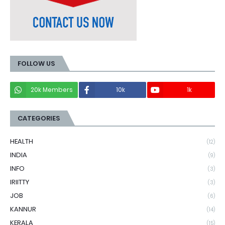
FOLLOW US
20k Members
10k
1k
CATEGORIES
HEALTH
(12)
INDIA
(9)
INFO
(3)
IRIITTY
(3)
JOB
(6)
KANNUR
(14)
KERALA
(15)