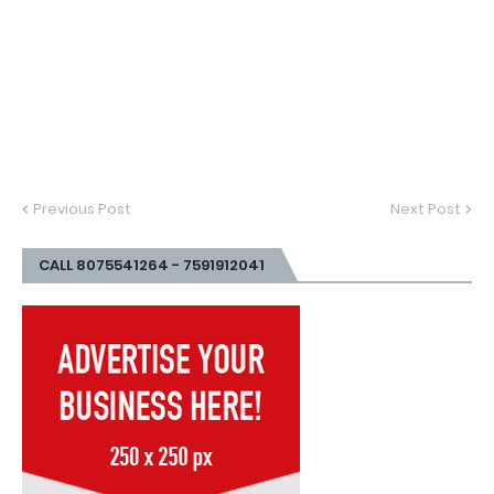
Previous Post
Next Post
CALL 8075541264 - 7591912041