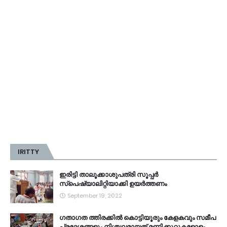
IRITTY
ഇരിട്ടി താലൂക്കാശുപത്രി സൂപ്പർ
സ്‌പെഷ്യാലിറ്റിയാക്കി ഉയർത്തണം
September 19, 2022
ഗതാഗത ത്തിരക്കിൽ കൊട്ടിയൂരും കേളകവും സമീപ
പ്രദേശങ്ങളും നിശ്ചലമായത് മണിക്കൂറുകളോളം