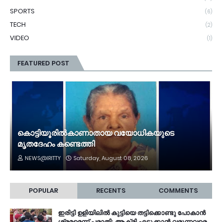
SPORTS
(6)
TECH
(2)
VIDEO
(1)
FEATURED POST
കൊട്ടിയൂരിൽകാണാതായ വയോധികയുടെ
മൃതദേഹം കണ്ടെത്തി
NEWS@IRITTY
Saturday, August 08, 2026
POPULAR
RECENTS
COMMENTS
ഇരിട്ടി ഉളിയിലിൽ കുട്ടിയെ തട്ടിക്കൊണ്ടു പോകാൻ
ശ്രമമെന്ന് പരാതി; ആക്രി എടുക്കാൻ വരുന്നവരെ