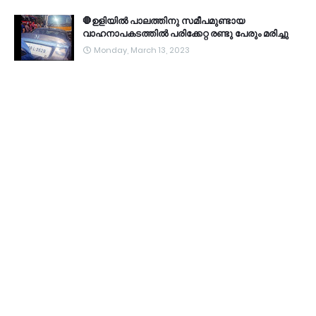
🛑ഉളിയിൽ പാലത്തിനു സമീപമുണ്ടായ
വാഹനാപകടത്തിൽ പരിക്കേറ്റ രണ്ടു പേരും മരിച്ചു
Monday, March 13, 2023