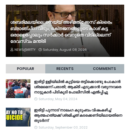
ശബരിമലയിലെ നെയ്യ് അഴിമതിക്കേസ് ക്രൈം
ബ്രാഞ്ചിന് വിടും, ഭക്തജനങ്ങളുടെ കാശ് കട്ട
ഒരാളെപ്പോലും സർക്കാർ വെറുതെ വിടില്ലെന്ന്
ദേവസ്വം മന്ത്രി
NEWS@IRITTY
Saturday, August 08, 2026
POPULAR
RECENTS
COMMENTS
ഇരിട്ടി ഉളിയിലിൽ കുട്ടിയെ തട്ടിക്കൊണ്ടു പോകാൻ
ശ്രമമെന്ന് പരാതി; ആക്രി എടുക്കാൻ വരുന്നവരെ
നാട്ടുകാർ പിടികൂടി പോലീസിൽ ഏൽപ്പിച്ചു
Saturday, May 04, 2024
ഇരിട്ടി പുന്നാട് നാലംഗ കുടുംബം വിഷംകഴിച്ച്‌
ആത്മഹത്യക്ക് ശ്രമിച്ചത് കടക്കെണിയിലായതിനെ
തുടർന്ന്
Saturday, September 03, 2022