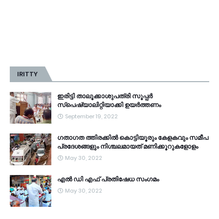
IRITTY
ഇരിട്ടി താലൂക്കാശുപത്രി സൂപ്പർ
സ്‌പെഷ്യാലിറ്റിയാക്കി ഉയർത്തണം
September 19, 2022
ഗതാഗത ത്തിരക്കിൽ കൊട്ടിയൂരും കേളകവും സമീപ
പ്രദേശങ്ങളും നിശ്ചലമായത് മണിക്കൂറുകളോളം
May 30, 2022
എൽ ഡി എഫ് പ്രതിഷേധ സംഗമം
May 30, 2022