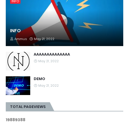
INFO
INFO
Ammus
May 21, 2022
AAAAAAAAAAAAAA
May 21, 2022
DEMO
May 21, 2022
TOTAL PAGEVIEWS
1
9
8
8
9
3
8
8