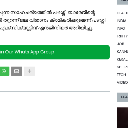
ുന്ന സാഹചര്യത്തിൽ പഴശ്ശി ബാരേജിന്റെ
HEALT
ുറന്ന് ജല വിതാനം ക്രമീകരിക്കുമെന്ന് പഴശ്ശി
INDIA
ക്സിക്യൂട്ടിവ് എൻജിനിയർ അറിയിച്ചു.
INFO
IRIITTY
JOB
oin Our Whats App Group
KANN
KERAL
SPOR
TECH
VIDEO
FE