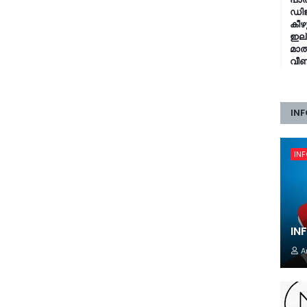
ഡിജ
കീഴ
ഇല്
മാത
വീണ
INF
IN
IN
A