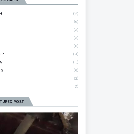
H
(12)
(9)
(3)
(3)
(6)
UR
(14)
A
(15)
TS
(6)
(2)
(1)
ATURED POST