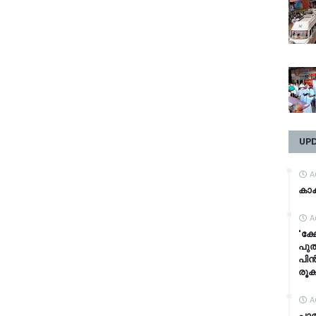
UP
A
കാക
A
'ക്
പുത
പിൻ
രൂക
A
പാ