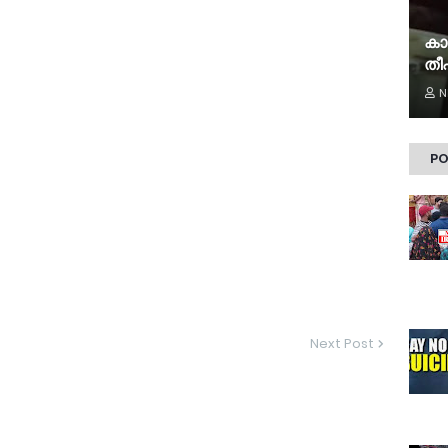
കാ
തീപ
N
PO
Next Post