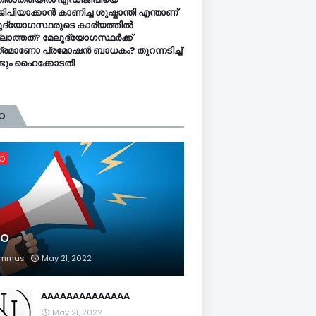
ിപിയാക്കാൻ കാണിച്ച ശുഷ്കാന്തി എന്താണ്
ുദ്യോഗസ്ഥരുടെ കാര്യത്തിൽ
ലാത്തത്? മേലുദ്യോഗസ്ഥർക്ക്
്രമാണോ പ്രമോഷൻ ബാധകം? തുറന്നടിച്ച്
്ടും ഹൈക്കോടതി
O
FO
FO
mmus
May 21, 2022
AAAAAAAAAAAAAA
May 21, 2022