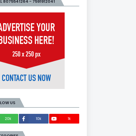
L 8075541264 - 7591912041
LLOW US
20k
10k
1k
Members
TEGORIES