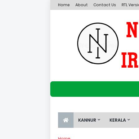
Home
About
Contact Us
RTL Vers
KANNUR
KERALA
Home