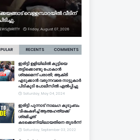
ക്കയങ്ങാട് വെള്ളമ്പാറയിൽ വീടിന്
ിടിച്ചു.
EWS@IRITTY
Friday, August 07, 2026
PULAR
RECENTS
COMMENTS
ഇരിട്ടി ഉളിയിലിൽ കുട്ടിയെ
തട്ടിക്കൊണ്ടു പോകാൻ
ശ്രമമെന്ന് പരാതി; ആക്രി
എടുക്കാൻ വരുന്നവരെ നാട്ടുകാർ
പിടികൂടി പോലീസിൽ ഏൽപ്പിച്ചു
Saturday, May 04, 2024
ഇരിട്ടി പുന്നാട് നാലംഗ കുടുംബം
വിഷംകഴിച്ച്‌ ആത്മഹത്യക്ക്
ശ്രമിച്ചത്
കടക്കെണിയിലായതിനെ തുടർന്ന്
Saturday, September 03, 2022