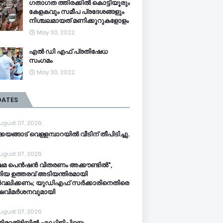
ഗതാഗത ത്തിരക്കിൽ കൊട്ടിയൂരും
കേളകവും സമീപ പ്രദേശങ്ങളും
നിശ്ചലമായത് മണിക്കൂറുകളോളം
May 30, 2022
എൽ ഡി എഫ് പ്രതിഷേധ
സംഗമം
May 30, 2022
DATES
ugust 07, 2026
്കയങ്ങാട് വെള്ളമ്പാറയിൽ വീടിന് തീപിടിച്ചു.
ugust 07, 2026
ഷേമ പെൻഷൻ വിതരണം അക്കൗണ്ടിൽ",
ിയ ഉത്തരവ് അടിയന്തിരമായി
വലിക്കണം; യുഡിഎഫ് സർക്കാരിനെതിരെ
്ഷവിമർശനവുമായി
ugust 07, 2026
തിരാത്രിയിൽ എഡിജിപിയെ