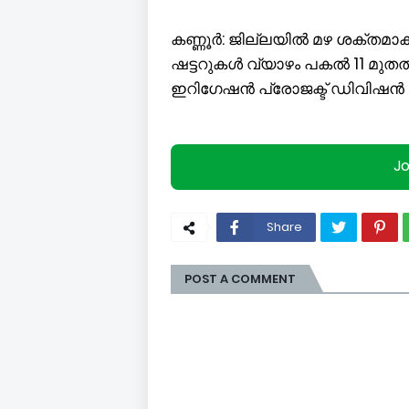
കണ്ണൂർ: ജില്ലയിൽ മഴ ശക്തമാക
ഷട്ടറുകൾ വ്യാഴം പകൽ 11 മുതൽ ത
ഇറിഗേഷൻ പ്രോജക്ട് ഡിവിഷൻ എ
J
Share
POST A COMMENT