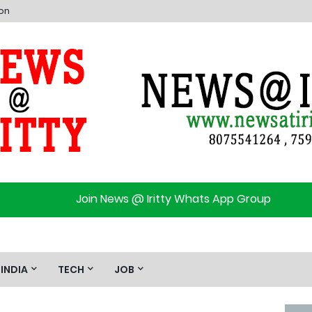
ion
Join News @ Iritty Whats App Group
INDIA
TECH
JOB