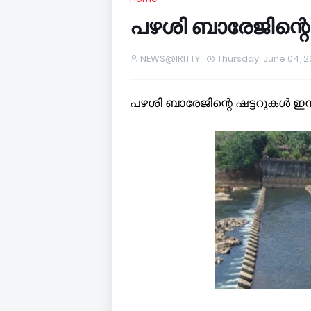
പഴശി ബാരേജിന്റെ 
NEWS@IRITTY
Thursday, June 04, 
പഴശി ബാരേജിന്റെ ഷട്ടറുകൾ ഇന്ന