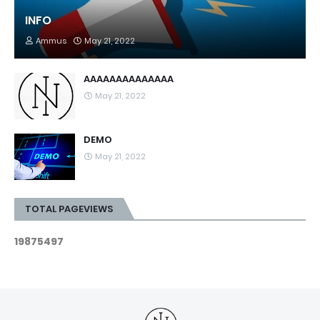
INFO
Ammus
May 21, 2022
AAAAAAAAAAAAAA
May 21, 2022
DEMO
May 21, 2022
TOTAL PAGEVIEWS
1
9
8
7
5
4
9
7