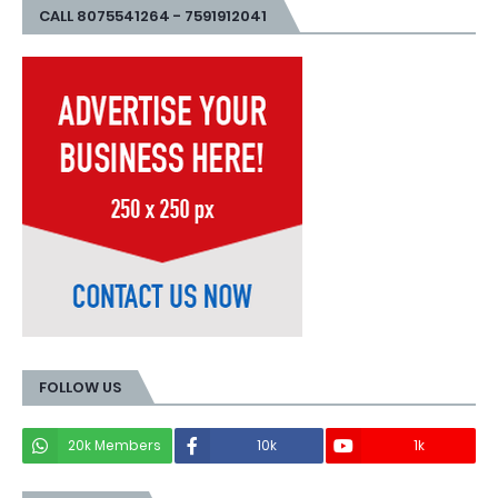
CALL 8075541264 - 7591912041
FOLLOW US
20k Members
10k
1k