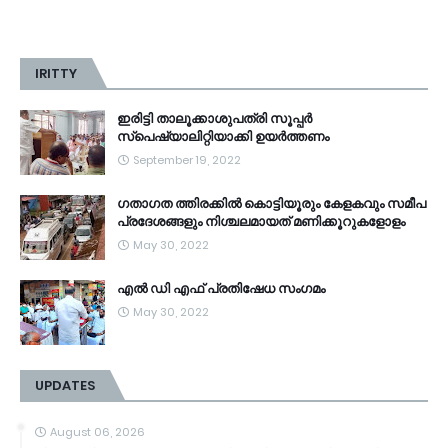
IRITTY
ഇരിട്ടി താലൂക്കാശുപത്രി സൂപ്പർ
സ്‌പെഷ്യാലിറ്റിയാക്കി ഉയർത്തണം
September 19, 2022
ഗതാഗത ത്തിരക്കിൽ കൊട്ടിയൂരും കേളകവും സമീപ
പ്രദേശങ്ങളും നിശ്ചലമായത് മണിക്കൂറുകളോളം
May 30, 2022
എൽ ഡി എഫ് പ്രതിഷേധ സംഗമം
May 30, 2022
UPDATES
August 06, 2026