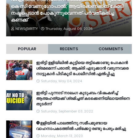
കെ സി വേണുഗോപാല്‍;`ആയിരക്കണക്കിന് കോടി
നഷ്ടപ്പെടാൻ പോകുന്നുവെന്നത് പര്‍വതീകരിച്ച
കണക്ക്'
NEWS@IRITTY
Thursday, August 06, 2026
POPULAR
RECENTS
COMMENTS
ഇരിട്ടി ഉളിയിലിൽ കുട്ടിയെ തട്ടിക്കൊണ്ടു പോകാൻ
ശ്രമമെന്ന് പരാതി; ആക്രി എടുക്കാൻ വരുന്നവരെ
നാട്ടുകാർ പിടികൂടി പോലീസിൽ ഏൽപ്പിച്ചു
Saturday, May 04, 2024
ഇരിട്ടി പുന്നാട് നാലംഗ കുടുംബം വിഷംകഴിച്ച്‌
ആത്മഹത്യക്ക് ശ്രമിച്ചത് കടക്കെണിയിലായതിനെ
തുടർന്ന്
Saturday, September 03, 2022
🛑ഉളിയിൽ പാലത്തിനു സമീപമുണ്ടായ
വാഹനാപകടത്തിൽ പരിക്കേറ്റ രണ്ടു പേരും മരിച്ചു
Monday, March 13, 2023