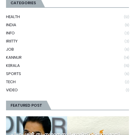
CATEGORIES
HEALTH
(12)
INDIA
(9)
INFO
(3)
IRIITTY
(3)
JOB
(6)
KANNUR
(14)
KERALA
(15)
SPORTS
(6)
TECH
(2)
VIDEO
(1)
FEATURED POST
പിഎം ശ്രീ: സംസ്ഥാന സര്‍ക്കാരിന് ഒളിയമ്പുമായി