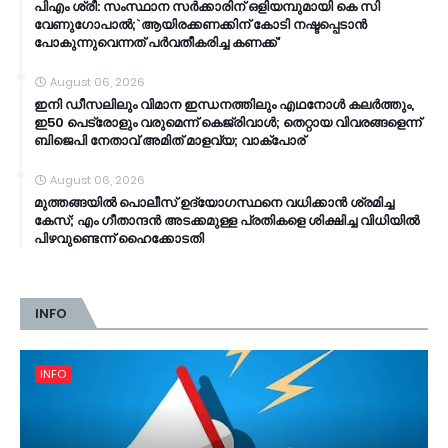
പിഎം ശ്രീ: സംസ്ഥാന സര്‍ക്കാരിന് ഒളിയമ്പുമായി കെ സി
വേണുഗോപാല്‍;`ആയിരക്കണക്കിന് കോടി നഷ്ടപ്പെടാൻ
പോകുന്നുവെന്നത് പര്‍വതീകരിച്ച കണക്ക്'
August 06, 2026
ഇനി ഡീസലിലും വിമാന ഇന്ധനത്തിലും എഥനോൾ കലർത്തും,
ഇ50 പെട്രോളും വരുമെന്ന് കെജ്രിവാൾ; തെറ്റായ വിവരങ്ങളെന്ന്
ബിജെപി നേതാവ് അമിത് മാളവ്യ; വാക്പോര്
August 06, 2026
മുത്തങ്ങയിൽ പൊലീസ് ഉദ്യോഗസ്ഥനെ വധിക്കാൻ ശ്രമിച്ച
കേസ്; ​എം ഗീതാന്ദൻ അടക്കമുള്ള പ്രതികളെ ശിക്ഷിച്ച വിധിയിൽ
പിഴവുണ്ടെന്ന് ഹൈക്കോടതി
INFO
INFO