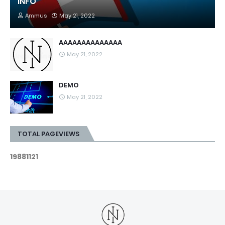
INFO
Ammus
May 21, 2022
AAAAAAAAAAAAAA
May 21, 2022
DEMO
May 21, 2022
TOTAL PAGEVIEWS
1
9
8
8
1
1
2
1