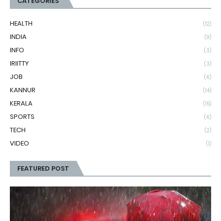
CATEGORIES
HEALTH
(12)
INDIA
(9)
INFO
(3)
IRIITTY
(3)
JOB
(6)
KANNUR
(14)
KERALA
(15)
SPORTS
(6)
TECH
(2)
VIDEO
(1)
FEATURED POST