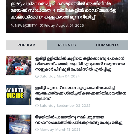
ഇരട്ട ചക്രവാതച്ചുഴി: കേരളത്തിൽ അതിതീവ്ര
മഴയ്ക്ക് സാധ്യത; 4 ജില്ലകളിൽ റെഡ് അലർട്ട്;
കടലാക്രമണ-കള്ളക്കടൽ മുന്നറിയിപ്പ്
NEWS@IRITTY
Friday, August 07, 2026
POPULAR
RECENTS
COMMENTS
ഇരിട്ടി ഉളിയിലിൽ കുട്ടിയെ തട്ടിക്കൊണ്ടു പോകാൻ
ശ്രമമെന്ന് പരാതി; ആക്രി എടുക്കാൻ വരുന്നവരെ
നാട്ടുകാർ പിടികൂടി പോലീസിൽ ഏൽപ്പിച്ചു
Saturday, May 04, 2024
ഇരിട്ടി പുന്നാട് നാലംഗ കുടുംബം വിഷംകഴിച്ച്‌
ആത്മഹത്യക്ക് ശ്രമിച്ചത് കടക്കെണിയിലായതിനെ
തുടർന്ന്
Saturday, September 03, 2022
🛑ഉളിയിൽ പാലത്തിനു സമീപമുണ്ടായ
വാഹനാപകടത്തിൽ പരിക്കേറ്റ രണ്ടു പേരും മരിച്ചു
Monday, March 13, 2023