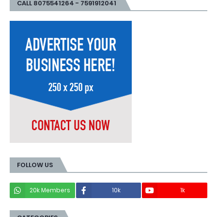
CALL 8075541264 - 7591912041
FOLLOW US
20k Members
10k
1k