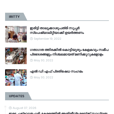
IRITTY
ഇരിട്ടി താലൂക്കാശുപത്രി സൂപ്പർ
സ്‌പെഷ്യാലിറ്റിയാക്കി ഉയർത്തണം
September 19, 2022
ഗതാഗത ത്തിരക്കിൽ കൊട്ടിയൂരും കേളകവും സമീപ
പ്രദേശങ്ങളും നിശ്ചലമായത് മണിക്കൂറുകളോളം
May 30, 2022
എൽ ഡി എഫ് പ്രതിഷേധ സംഗമം
May 30, 2022
UPDATES
August 07, 2026
ഇരട്ട ചക്രവാതച്ചുഴി: കേരളത്തിൽ അതിതീവ്ര മഴയ്ക്ക് സാധ്യത;