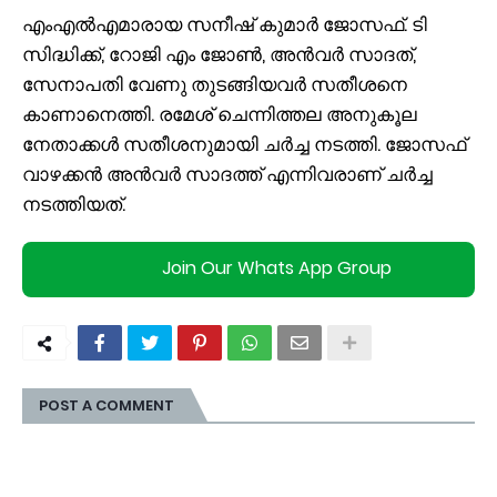
എംഎൽഎമാരായ സനീഷ് കുമാർ ജോസഫ്. ടി
സിദ്ധിക്ക്, റോജി എം ജോൺ, അൻവർ സാദത്,
സേനാപതി വേണു തുടങ്ങിയവർ സതീശനെ
കാണാനെത്തി. രമേശ് ചെന്നിത്തല അനുകൂല
നേതാക്കൾ സതീശനുമായി ചർച്ച നടത്തി. ജോസഫ്
വാഴക്കൻ അൻവർ സാദത്ത് എന്നിവരാണ് ചർച്ച
നടത്തിയത്.
Join Our Whats App Group
POST A COMMENT