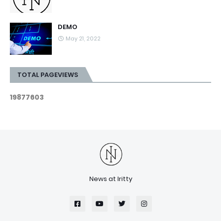
DEMO
May 21, 2022
TOTAL PAGEVIEWS
1
9
8
7
7
6
0
3
News at Iritty