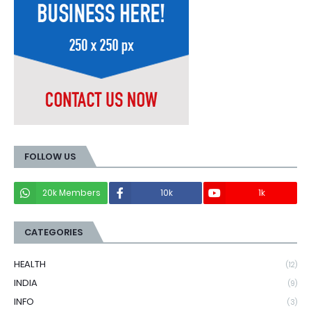
FOLLOW US
20k Members
10k
1k
CATEGORIES
HEALTH
(12)
INDIA
(9)
INFO
(3)