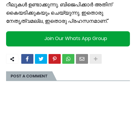
റീലുകൾ ഉണ്ടാക്കുന്നു. ബിജെപിക്കാർ അതിന്
കൈയടിക്കുകയും ചെയ്യുന്നു. ഇതൊരു
നേതൃത്വമല്ല, ഇതൊരു പ്രഹസനമാണ്.’
Join Our Whats App Group
POST A COMMENT