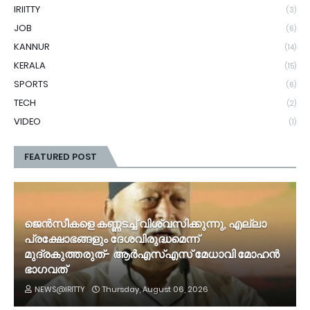
IRIITTY
(3)
JOB
(6)
KANNUR
(14)
KERALA
(15)
SPORTS
(6)
TECH
(2)
VIDEO
(1)
FEATURED POST
ജെൻസീകളെ കണ്ണടച്ച് വിശ്വസിക്കുന്നു, എല്ലാ
പ്രക്ഷോഭങ്ങളും ദേശവിരുദ്ധമെന്ന്
മുദ്രകുത്തരുത്- ആർഎസ്എസ് മേധാവി മോഹൻ
ഭാ​ഗവത്
NEWS@IRITTY
Thursday, August 06, 2026