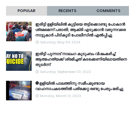
POPULAR
RECENTS
COMMENTS
ഇരിട്ടി ഉളിയിലിൽ കുട്ടിയെ തട്ടിക്കൊണ്ടു പോകാൻ
ശ്രമമെന്ന് പരാതി; ആക്രി എടുക്കാൻ വരുന്നവരെ
നാട്ടുകാർ പിടികൂടി പോലീസിൽ ഏൽപ്പിച്ചു
Saturday, May 04, 2024
ഇരിട്ടി പുന്നാട് നാലംഗ കുടുംബം വിഷംകഴിച്ച്‌
ആത്മഹത്യക്ക് ശ്രമിച്ചത് കടക്കെണിയിലായതിനെ
തുടർന്ന്
Saturday, September 03, 2022
🛑ഉളിയിൽ പാലത്തിനു സമീപമുണ്ടായ
വാഹനാപകടത്തിൽ പരിക്കേറ്റ രണ്ടു പേരും മരിച്ചു
Monday, March 13, 2023