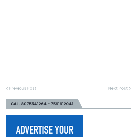
Previous Post
Next Post
CALL 8075541264 - 7591912041