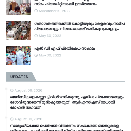
സ്‌പെഷ്യാലിറ്റിയാക്കി ഉയർത്തണം
September 19, 2022
ഗതാഗത ത്തിരക്കിൽ കൊട്ടിയൂരും കേളകവും സമീപ
പ്രദേശങ്ങളും നിശ്ചലമായത് മണിക്കൂറുകളോളം
May 30, 2022
എൽ ഡി എഫ് പ്രതിഷേധ സംഗമം
May 30, 2022
UPDATES
August 06, 2026
ജെൻസീകളെ കണ്ണടച്ച് വിശ്വസിക്കുന്നു, എല്ലാ പ്രക്ഷോഭങ്ങളും
ദേശവിരുദ്ധമെന്ന് മുദ്രകുത്തരുത്- ആർഎസ്എസ് മേധാവി
മോഹൻ ഭാ​ഗവത്
August 06, 2026
സാമൂ​ഹ്യക്ഷേമ പെൻഷൻ വിതരണം: സഹകരണ ബാങ്കുകളെ
ഒഴിവാക്കും, പെൻഷൻ ആധാർ‌ ലിങ്ക് ചെയ്ത അക്കൗണ്ട് വഴി മാത്രം