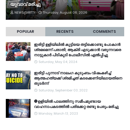
യുവാവ് മരിച്ചു
NEWS@IRITTY
Thursday, August 06, 2026
POPULAR
RECENTS
COMMENTS
ഇരിട്ടി ഉളിയിലിൽ കുട്ടിയെ തട്ടിക്കൊണ്ടു പോകാൻ
ശ്രമമെന്ന് പരാതി; ആക്രി എടുക്കാൻ വരുന്നവരെ
നാട്ടുകാർ പിടികൂടി പോലീസിൽ ഏൽപ്പിച്ചു
Saturday, May 04, 2024
ഇരിട്ടി പുന്നാട് നാലംഗ കുടുംബം വിഷംകഴിച്ച്‌
ആത്മഹത്യക്ക് ശ്രമിച്ചത് കടക്കെണിയിലായതിനെ
തുടർന്ന്
Saturday, September 03, 2022
🛑ഉളിയിൽ പാലത്തിനു സമീപമുണ്ടായ
വാഹനാപകടത്തിൽ പരിക്കേറ്റ രണ്ടു പേരും മരിച്ചു
Monday, March 13, 2023