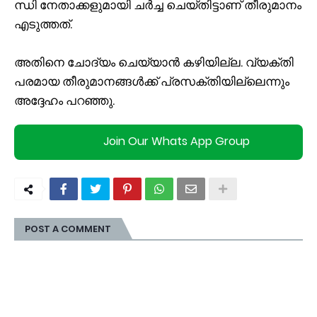
ന്ധി നേ​താ​ക്ക​ളു​മാ​യി ച​ർ​ച്ച ചെ​യ്തി​ട്ടാ​ണ് തീ​രു​മാ​നം
എ​ടു​ത്ത​ത്.
അ​തി​നെ ചോ​ദ്യം ചെ​യ്യാ​ൻ ക​ഴി​യി​ല്ല. വ്യ​ക്തി​
പ​ര​മാ​യ തീ​രു​മാ​ന​ങ്ങ​ൾ​ക്ക് പ്ര​സ​ക്തി​യി​ല്ലെ​ന്നും
അ​ദ്ദേ​ഹം പ​റ​ഞ്ഞു.
Join Our Whats App Group
POST A COMMENT