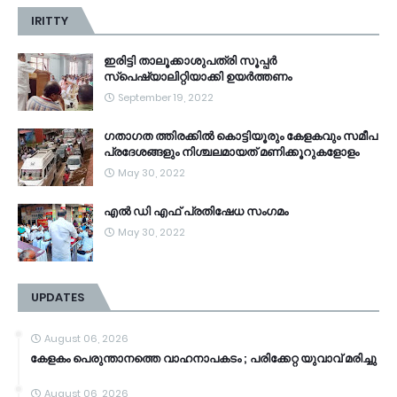
IRITTY
ഇരിട്ടി താലൂക്കാശുപത്രി സൂപ്പർ
സ്‌പെഷ്യാലിറ്റിയാക്കി ഉയർത്തണം
September 19, 2022
ഗതാഗത ത്തിരക്കിൽ കൊട്ടിയൂരും കേളകവും സമീപ
പ്രദേശങ്ങളും നിശ്ചലമായത് മണിക്കൂറുകളോളം
May 30, 2022
എൽ ഡി എഫ് പ്രതിഷേധ സംഗമം
May 30, 2022
UPDATES
August 06, 2026
കേളകം പെരുന്താനത്തെ വാഹനാപകടം ; പരിക്കേറ്റ യുവാവ് മരിച്ചു
August 06, 2026