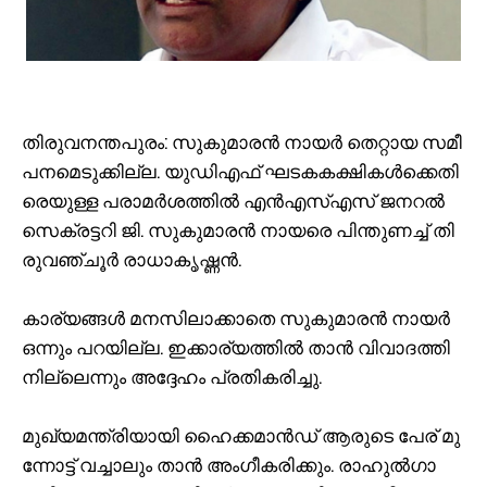
തി​രു​വ​ന​ന്ത​പു​രം: സു​കു​മാ​ര​ൻ നാ​യ​ർ തെ​റ്റാ​യ സ​മീ​
പ​ന​മെ​ടു​ക്കി​ല്ല. യു​ഡി​എ​ഫ് ഘ​ട​ക​ക​ക്ഷി​ക​ൾ​ക്കെ​തി​
രെ​യു​ള്ള പ​രാ​മ​ർ​ശ​ത്തി​ൽ എ​ൻ​എ​സ്എ​സ് ജ​ന​റ​ൽ
സെ​ക്ര​ട്ട​റി ജി. ​സു​കു​മാ​ര​ൻ നാ​യ​രെ പി​ന്തു​ണ​ച്ച് തി​
രു​വ​ഞ്ചൂ​ർ രാ​ധാ​കൃ​ഷ്ണ​ൻ.
കാ​ര്യ​ങ്ങ​ൾ മ​ന​സി​ലാ​ക്കാ​തെ സു​കു​മാ​ര​ൻ നാ​യ​ർ
ഒ​ന്നും പ​റ​യി​ല്ല. ഇ​ക്കാ​ര്യ​ത്തി​ൽ താ​ൻ വി​വാ​ദ​ത്തി​
നി​ല്ലെ​ന്നും അ​ദ്ദേ​ഹം പ്ര​തി​ക​രി​ച്ചു.
മു​ഖ്യ​മ​ന്ത്രി​യാ​യി ഹൈ​ക്ക​മാ​ൻ​ഡ് ആ​രു​ടെ പേ​ര് മു​
ന്നോ​ട്ട് വ​ച്ചാ​ലും താ​ൻ അം​ഗീ​ക​രി​ക്കും. രാ​ഹു​ൽ​ഗാ​