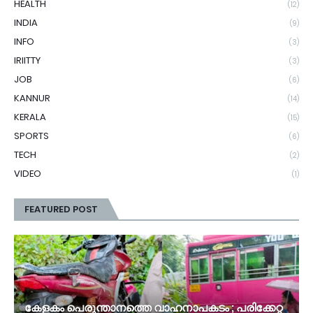
HEALTH
(12)
INDIA
(9)
INFO
(3)
IRIITTY
(3)
JOB
(6)
KANNUR
(14)
KERALA
(15)
SPORTS
(6)
TECH
(2)
VIDEO
(1)
FEATURED POST
കേളകം പെരുന്താനത്തെ വാഹനാപകടം ; പരിക്കേറ്റ