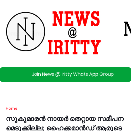
Join News @ Iritty Whats App Group
Home
സു​കു​മാ​ര​ൻ നാ​യ​ർ തെ​റ്റാ​യ സ​മീ​പ​ന​
മെ​ടു​ക്കി​ല്ല; ഹൈ​ക്ക​മാ​ൻ​ഡ് ആ​രു​ടെ