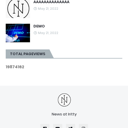
AAAAAAAAAAAAAA
May 21, 2022
DEMO
May 21, 2022
TOTAL PAGEVIEWS
1
9
8
7
4
1
6
2
News at Iritty