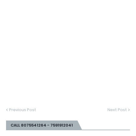
Previous Post
Next Post
CALL 8075541264 - 7591912041