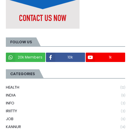
FOLLOW US
20k Members
10k
1k
CATEGORIES
HEALTH
(12)
INDIA
(9)
INFO
(3)
IRIITTY
(3)
JOB
(6)
KANNUR
(14)