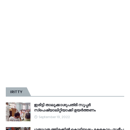
IRITTY
ഇരിട്ടി താലൂക്കാശുപത്രി സൂപ്പർ
സ്‌പെഷ്യാലിറ്റിയാക്കി ഉയർത്തണം
September 19, 2022
ഗതാഗത ത്തിരക്കിൽ കൊട്ടിയൂരും കേളകവും സമീപ