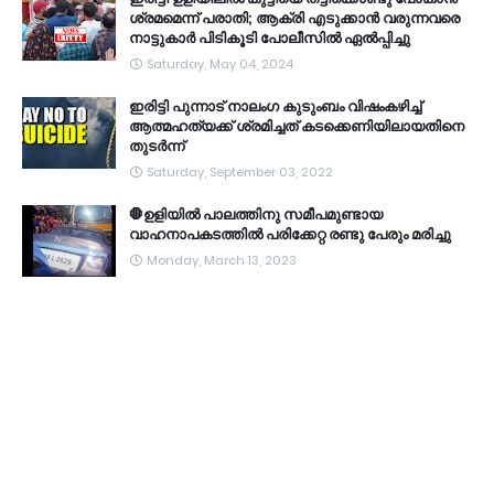
ശ്രമമെന്ന് പരാതി; ആക്രി എടുക്കാൻ വരുന്നവരെ
നാട്ടുകാർ പിടികൂടി പോലീസിൽ ഏൽപ്പിച്ചു
Saturday, May 04, 2024
ഇരിട്ടി പുന്നാട് നാലംഗ കുടുംബം വിഷംകഴിച്ച്‌
ആത്മഹത്യക്ക് ശ്രമിച്ചത് കടക്കെണിയിലായതിനെ
തുടർന്ന്
Saturday, September 03, 2022
🛑ഉളിയിൽ പാലത്തിനു സമീപമുണ്ടായ
വാഹനാപകടത്തിൽ പരിക്കേറ്റ രണ്ടു പേരും മരിച്ചു
Monday, March 13, 2023