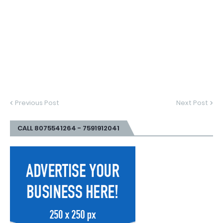
Previous Post
Next Post
CALL 8075541264 - 7591912041