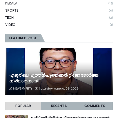
KERALA
(15)
SPORTS
(6)
TECH
(2)
VIDEO
(1)
FEATURED POST
എടൂരിലെ പുത്തൻപുരയ്ക്കൽ റ്റിജോ ജോർജ്ജ്
നിര്യാതനായി
NEWS@IRITTY
Saturday, August 08, 2026
POPULAR
RECENTS
COMMENTS
ഇരിട്ടി ഉളിയിലിൽ കുട്ടിയെ തട്ടിക്കൊണ്ടു പോകാൻ