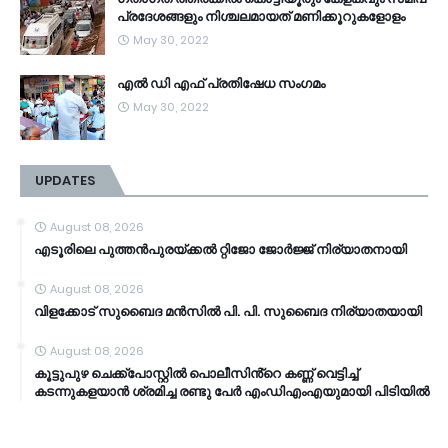
പ്രദേശങ്ങളും നിശ്ചലമായത് മണിക്കൂറുകളോളം
May 30, 2022
എൽ ഡി എഫ് പ്രതിഷേധ സംഗമം
May 30, 2022
UPDATES
August 08, 2026
എടൂരിലെ പുത്തൻപുരയ്ക്കൽ റ്റിജോ ജോർജ്ജ് നിര്യാതനായി
August 08, 2026
വിളക്കോട് സുബൈദ മൻസിൽ പി. പി. സുബൈദ നിര്യാതയായി
August 08, 2026
കൂട്ടുപുഴ ചെക്ക്പോസ്റ്റിൽ പൊലീസിൻ്റെ കണ്ണ് വെട്ടിച്ച്
കടന്നുകളയാൻ ശ്രമിച്ച രണ്ടു പേർ എംഡിഎംഎയുമായി പിടിയിൽ