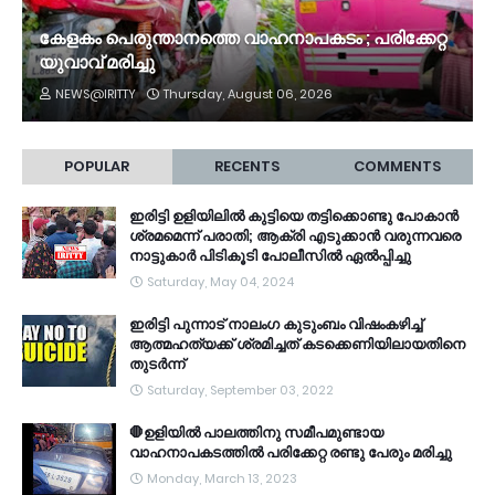
കേളകം പെരുന്താനത്തെ വാഹനാപകടം ; പരിക്കേറ്റ
യുവാവ് മരിച്ചു
NEWS@IRITTY
Thursday, August 06, 2026
POPULAR
RECENTS
COMMENTS
ഇരിട്ടി ഉളിയിലിൽ കുട്ടിയെ തട്ടിക്കൊണ്ടു പോകാൻ
ശ്രമമെന്ന് പരാതി; ആക്രി എടുക്കാൻ വരുന്നവരെ
നാട്ടുകാർ പിടികൂടി പോലീസിൽ ഏൽപ്പിച്ചു
Saturday, May 04, 2024
ഇരിട്ടി പുന്നാട് നാലംഗ കുടുംബം വിഷംകഴിച്ച്‌
ആത്മഹത്യക്ക് ശ്രമിച്ചത് കടക്കെണിയിലായതിനെ
തുടർന്ന്
Saturday, September 03, 2022
🛑ഉളിയിൽ പാലത്തിനു സമീപമുണ്ടായ
വാഹനാപകടത്തിൽ പരിക്കേറ്റ രണ്ടു പേരും മരിച്ചു
Monday, March 13, 2023