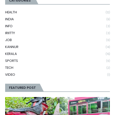
CATEGORIES
HEALTH
(12)
INDIA
(9)
INFO
(3)
IRIITTY
(3)
JOB
(6)
KANNUR
(14)
KERALA
(15)
SPORTS
(6)
TECH
(2)
VIDEO
(1)
FEATURED POST