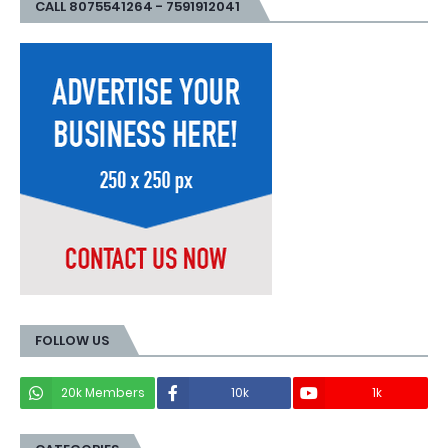
CALL 8075541264 - 7591912041
FOLLOW US
20k Members
10k
1k