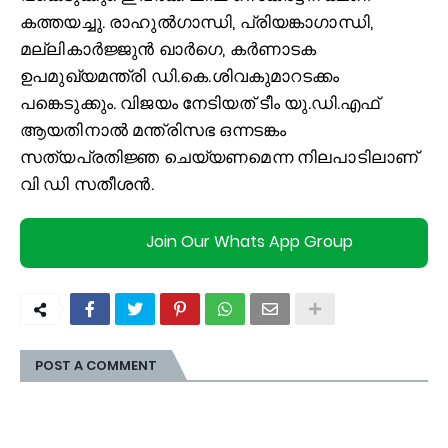
കത്തയച്ചു. രാഹുല്‍ഗാന്ധി, പ്രിയങ്കാഗാന്ധി,
മല്ലികാർജ്ജുൻ ഖാർഗെ, കർണാടക
ഉപമുഖ്യമന്ത്രി ഡി.കെ.ശിവകുമാറടക്കം
പങ്കെടുക്കും. വിജയം നേടിയത് ടീം യു.ഡി.എഫ്
ആയതിനാല്‍ മന്ത്രിസഭ ഒന്നടങ്കം
സത്യപ്രതിജ്ഞ ചെയ്യണമെന്ന നിലപാടിലാണ്
വി ഡി സതീശൻ.
Join Our Whats App Group
POST A COMMENT