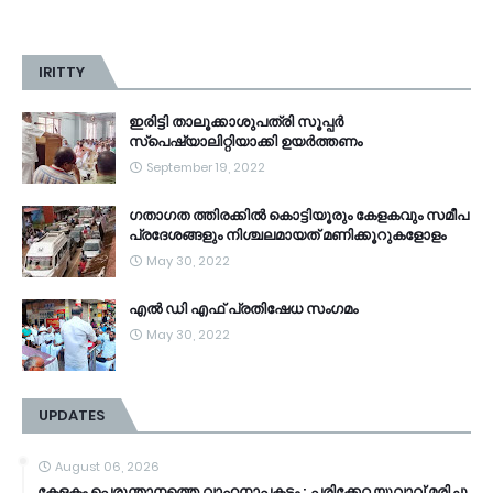
IRITTY
ഇരിട്ടി താലൂക്കാശുപത്രി സൂപ്പർ
സ്‌പെഷ്യാലിറ്റിയാക്കി ഉയർത്തണം
September 19, 2022
ഗതാഗത ത്തിരക്കിൽ കൊട്ടിയൂരും കേളകവും സമീപ
പ്രദേശങ്ങളും നിശ്ചലമായത് മണിക്കൂറുകളോളം
May 30, 2022
എൽ ഡി എഫ് പ്രതിഷേധ സംഗമം
May 30, 2022
UPDATES
August 06, 2026
കേളകം പെരുന്താനത്തെ വാഹനാപകടം ; പരിക്കേറ്റ യുവാവ് മരിച്ചു