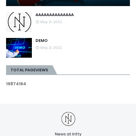
AAAAAAAAAAAAAA
May 21, 2022
DEMO
May 21, 2022
TOTAL PAGEVIEWS
1
9
8
7
4
1
6
4
News at Iritty