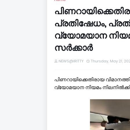
പിണറായിക്കെതിര
പ്രതിഷേധം, പ്ര
വ്യോമയാന നിയമം 
സർക്കാർ
NEWS@IRITTY
Thursday, May 21, 20
പിണറായിക്കെതിരായ വിമാനത്ത
വ്യോമയാന നിയമം നിലനിൽക്കില