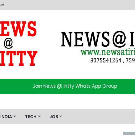
ion
Join News @ Iritty Whats App Group
INDIA
TECH
JOB