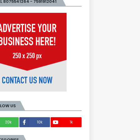
L 8075541264 - 7591912041
LLOW US
20k
10k
1k
Members
TEGORIES