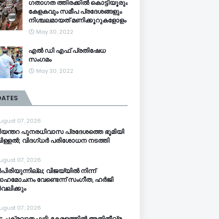
ഗതാഗത ത്തിരക്കിൽ കൊട്ടിയൂരും
കേളകവും സമീപ പ്രദേശങ്ങളും
നിശ്ചലമായത് മണിക്കൂറുകളോളം
May 30, 2022
എൽ ഡി എഫ് പ്രതിഷേധ
സംഗമം
May 30, 2022
DATES
ugust 07, 2026
ി​യ​ന്ത​റ പു​ന​ര​ധി​വാ​സ പ്രദേശത്തെ ഭൂ​മി​യി​
​ള്ള​ൽ; വി​ദ​ഗ്ധ​ർ പ​രി​ശോ​ധ​ന ന​ട​ത്തി
ugust 07, 2026
പിരിയുന്നില്ല; വിജയ്‍യിൽ നിന്ന്
ാഹമോചനം വേണ്ടെന്ന് സംഗീത, ഹർജി
വലിക്കും
ugust 07, 2026
്ട ചക്രവാതച്ചുഴി: കേരളത്തിൽ അതിതീവ്ര