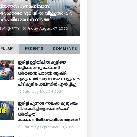
ളി​യ​ന്ത​റ പു​ന​ര​ധി​വാ​സ
ദേശത്തെ ഭൂ​മി​യി​ൽ വി​ള്ള​ൽ; വി​ദ​
​ർ പ​രി​ശോ​ധ​ന ന​ട​ത്തി
EWS@IRITTY
Friday, August 07, 2026
PULAR
RECENTS
COMMENTS
ഇരിട്ടി ഉളിയിലിൽ കുട്ടിയെ
തട്ടിക്കൊണ്ടു പോകാൻ
ശ്രമമെന്ന് പരാതി; ആക്രി
എടുക്കാൻ വരുന്നവരെ നാട്ടുകാർ
പിടികൂടി പോലീസിൽ ഏൽപ്പിച്ചു
Saturday, May 04, 2024
ഇരിട്ടി പുന്നാട് നാലംഗ കുടുംബം
വിഷംകഴിച്ച്‌ ആത്മഹത്യക്ക്
ശ്രമിച്ചത്
കടക്കെണിയിലായതിനെ തുടർന്ന്
Saturday, September 03, 2022