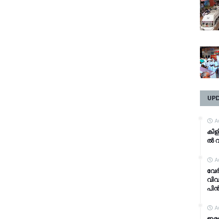
UP
A
കി​ള
ൽ വി
A
വേർ
വിവ
പിൻ
A
ഇരട