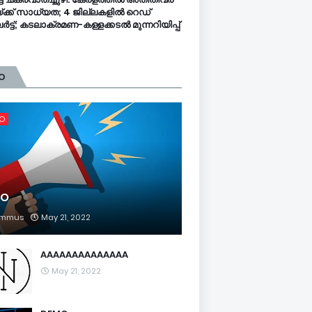
്ക്ക് സാധ്യത; 4 ജില്ലകളിൽ റെഡ്
ട്ട്; കടലാക്രമണ-കള്ളക്കടൽ മുന്നറിയിപ്പ്
O
FO
FO
mmus
May 21, 2022
AAAAAAAAAAAAAA
May 21, 2022