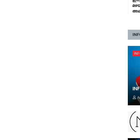
മഴയ
അലർ
INF
IN
IN
A