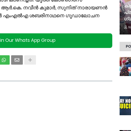
കി​
, ആർ.കെ. നവീൻ കുമാർ, സുനിത് നാരായണൻ
പ്ര
. മുൻ എംഎൽഎ ശബരിനാഥനെ ഗൂഡാലോചന
ഗ്ധ
N
oin Our Whats App Group
PO