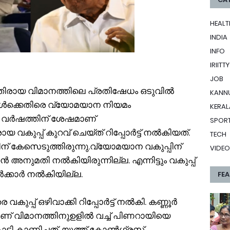
HEALT
INDIA
INFO
IRIITTY
JOB
തിരായ വിമാനത്തിലെ പ്രതിഷേധം ഒടുവിൽ
KANN
തികൾക്കെതിരെ വ്യോമയാന നിയമം
KERAL
 4 വർഷത്തിന് ശേഷമാണ്
SPOR
കുപ്പ് കുറവ് ചെയ്ത് റിപ്പോർട്ട് നൽകിയത്.
TECH
് കേസെടുത്തിരുന്നു.വ്യോമയാന വകുപ്പിന്
VIDEO
അനുമതി നൽകിയിരുന്നില്ല. എന്നിട്ടും വകുപ്പ്
സർക്കാർ നൽകിയില്ല.
FE
വകുപ്പ് ഒഴിവാക്കി റിപ്പോർട്ട് നൽകി. കണ്ണൂർ
ാണ് വിമാനത്തിനുഉളിൽ വച്ച് പിണറായിയെ
ി കാണിച്ചത്. യൂത്ത് കോൺഗ്രസ്