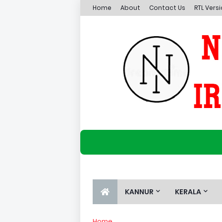
Home
About
Contact Us
RTL Vers
KANNUR
KERALA
Home