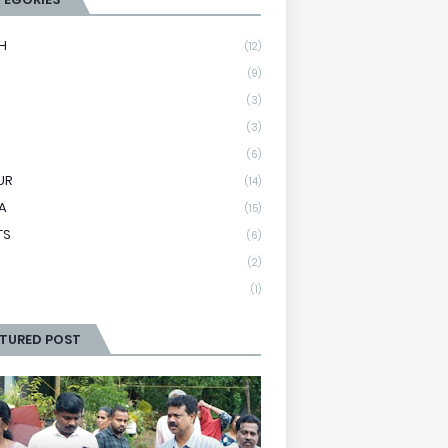
H
(12)
(9)
(3)
(3)
(6)
UR
(14)
A
(15)
TS
(6)
(2)
(1)
ATURED POST