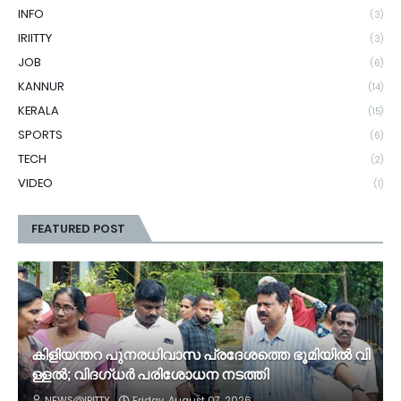
INFO
(3)
IRIITTY
(3)
JOB
(6)
KANNUR
(14)
KERALA
(15)
SPORTS
(6)
TECH
(2)
VIDEO
(1)
FEATURED POST
കി​ളി​യ​ന്ത​റ പു​ന​ര​ധി​വാ​സ പ്രദേശത്തെ ഭൂ​മി​യി​ൽ വി​
ള്ള​ൽ; വി​ദ​ഗ്ധ​ർ പ​രി​ശോ​ധ​ന ന​ട​ത്തി
NEWS@IRITTY
Friday, August 07, 2026