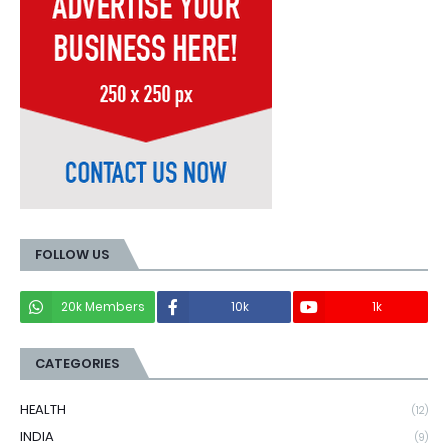
FOLLOW US
20k Members
10k
1k
CATEGORIES
HEALTH
(12)
INDIA
(9)