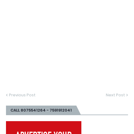
Previous Post
Next Post
CALL 8075541264 - 7591912041