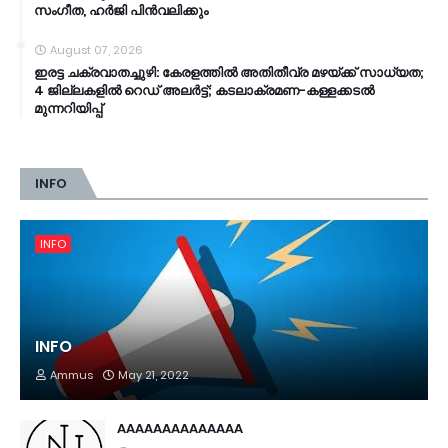
സംഗീത, ഹർജി പിൻവലിക്കും
August 07, 2026
ഇരട്ട ചക്രവാതച്ചുഴി: കേരളത്തിൽ അതിതീവ്ര മഴയ്ക്ക് സാധ്യത;
4 ജില്ലകളിൽ റെഡ് അലർട്ട്; കടലാക്രമണ-കള്ളക്കടൽ
മുന്നറിയിപ്പ്
INFO
INFO
INFO
Ammus
May 21, 2022
AAAAAAAAAAAAAA