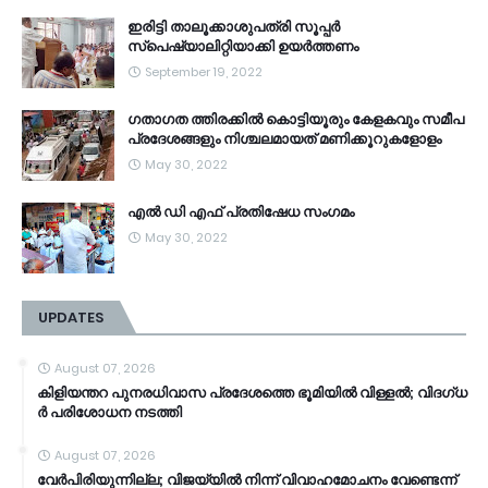
ഇരിട്ടി താലൂക്കാശുപത്രി സൂപ്പർ
സ്‌പെഷ്യാലിറ്റിയാക്കി ഉയർത്തണം
September 19, 2022
ഗതാഗത ത്തിരക്കിൽ കൊട്ടിയൂരും കേളകവും സമീപ
പ്രദേശങ്ങളും നിശ്ചലമായത് മണിക്കൂറുകളോളം
May 30, 2022
എൽ ഡി എഫ് പ്രതിഷേധ സംഗമം
May 30, 2022
UPDATES
August 07, 2026
കി​ളി​യ​ന്ത​റ പു​ന​ര​ധി​വാ​സ പ്രദേശത്തെ ഭൂ​മി​യി​ൽ വി​ള്ള​ൽ; വി​ദ​ഗ്ധ​
ർ പ​രി​ശോ​ധ​ന ന​ട​ത്തി
August 07, 2026
വേർപിരിയുന്നില്ല; വിജയ്‍യിൽ നിന്ന് വിവാഹമോചനം വേണ്ടെന്ന്