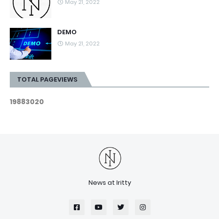
May 21, 2022
DEMO
May 21, 2022
TOTAL PAGEVIEWS
1
9
8
8
3
0
2
0
News at Iritty