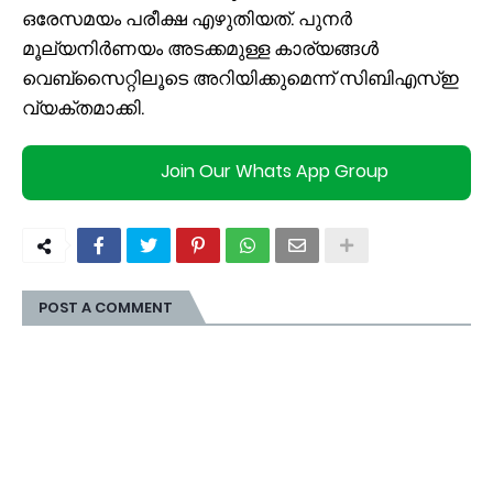
ഒരേസമയം പരീക്ഷ എഴുതിയത്. പുനർ
മൂല്യനിർണയം അടക്കമുള്ള കാര്യങ്ങൾ
വെബ്സൈറ്റിലൂടെ അറിയിക്കുമെന്ന് സിബിഎസ്ഇ
വ്യക്തമാക്കി.
Join Our Whats App Group
POST A COMMENT