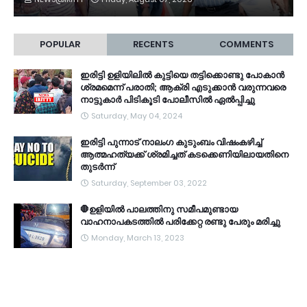
POPULAR
RECENTS
COMMENTS
ഇരിട്ടി ഉളിയിലിൽ കുട്ടിയെ തട്ടിക്കൊണ്ടു പോകാൻ
ശ്രമമെന്ന് പരാതി; ആക്രി എടുക്കാൻ വരുന്നവരെ
നാട്ടുകാർ പിടികൂടി പോലീസിൽ ഏൽപ്പിച്ചു
Saturday, May 04, 2024
ഇരിട്ടി പുന്നാട് നാലംഗ കുടുംബം വിഷംകഴിച്ച്‌
ആത്മഹത്യക്ക് ശ്രമിച്ചത് കടക്കെണിയിലായതിനെ
തുടർന്ന്
Saturday, September 03, 2022
🛑ഉളിയിൽ പാലത്തിനു സമീപമുണ്ടായ
വാഹനാപകടത്തിൽ പരിക്കേറ്റ രണ്ടു പേരും മരിച്ചു
Monday, March 13, 2023