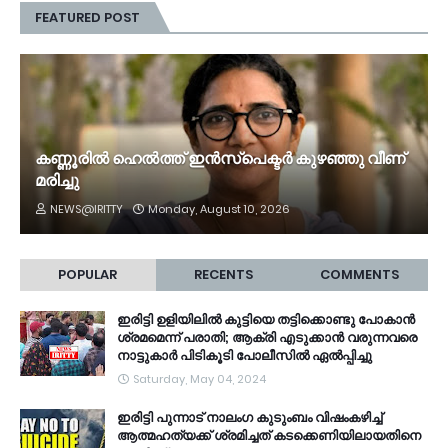
FEATURED POST
കണ്ണൂരിൽ ഹെൽത്ത്‌ ഇൻസ്‌പെക്ടർ കുഴഞ്ഞു വീണ്
മരിച്ചു
NEWS@IRITTY
Monday, August 10, 2026
POPULAR
RECENTS
COMMENTS
ഇരിട്ടി ഉളിയിലിൽ കുട്ടിയെ തട്ടിക്കൊണ്ടു പോകാൻ
ശ്രമമെന്ന് പരാതി; ആക്രി എടുക്കാൻ വരുന്നവരെ
നാട്ടുകാർ പിടികൂടി പോലീസിൽ ഏൽപ്പിച്ചു
Saturday, May 04, 2024
ഇരിട്ടി പുന്നാട് നാലംഗ കുടുംബം വിഷംകഴിച്ച്‌
ആത്മഹത്യക്ക് ശ്രമിച്ചത് കടക്കെണിയിലായതിനെ