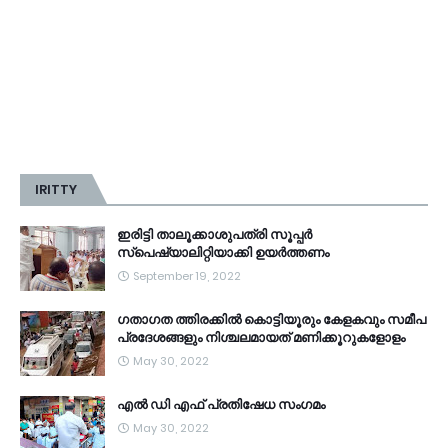
IRITTY
ഇരിട്ടി താലൂക്കാശുപത്രി സൂപ്പർ
സ്‌പെഷ്യാലിറ്റിയാക്കി ഉയർത്തണം
September 19, 2022
ഗതാഗത ത്തിരക്കിൽ കൊട്ടിയൂരും കേളകവും സമീപ
പ്രദേശങ്ങളും നിശ്ചലമായത് മണിക്കൂറുകളോളം
May 30, 2022
എൽ ഡി എഫ് പ്രതിഷേധ സംഗമം
May 30, 2022