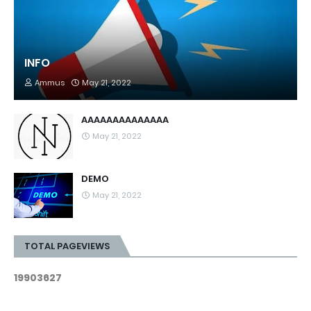
INFO
Ammus
May 21, 2022
AAAAAAAAAAAAAA
May 21, 2022
DEMO
May 21, 2022
TOTAL PAGEVIEWS
1
9
9
0
3
6
2
7