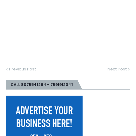
Previous Post
Next Post
CALL 8075541264 - 7591912041