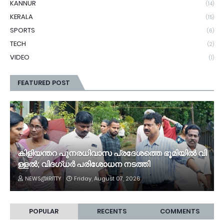
KANNUR
(14)
KERALA
(15)
SPORTS
(6)
TECH
(2)
VIDEO
(1)
FEATURED POST
കി​ളി​യ​ന്ത​റ പു​ന​ര​ധി​വാ​സ പ്രദേശത്തെ ഭൂ​മി​യി​ൽ വി​
ള്ള​ൽ; വി​ദ​ഗ്ധ​ർ പ​രി​ശോ​ധ​ന ന​ട​ത്തി
NEWS@IRITTY
Friday, August 07, 2026
POPULAR
RECENTS
COMMENTS