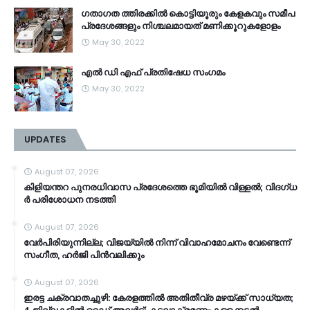
ഗതാഗത ത്തിരക്കിൽ കൊട്ടിയൂരും കേളകവും സമീപ
പ്രദേശങ്ങളും നിശ്ചലമായത് മണിക്കൂറുകളോളം
May 30, 2022
എൽ ഡി എഫ് പ്രതിഷേധ സംഗമം
May 30, 2022
UPDATES
August 07, 2026
കി​ളി​യ​ന്ത​റ പു​ന​ര​ധി​വാ​സ പ്രദേശത്തെ ഭൂ​മി​യി​ൽ വി​ള്ള​ൽ; വി​ദ​ഗ്ധ​
ർ പ​രി​ശോ​ധ​ന ന​ട​ത്തി
August 07, 2026
വേർപിരിയുന്നില്ല; വിജയ്‍യിൽ നിന്ന് വിവാഹമോചനം വേണ്ടെന്ന്
സംഗീത, ഹർജി പിൻവലിക്കും
August 07, 2026
ഇരട്ട ചക്രവാതച്ചുഴി: കേരളത്തിൽ അതിതീവ്ര മഴയ്ക്ക് സാധ്യത;