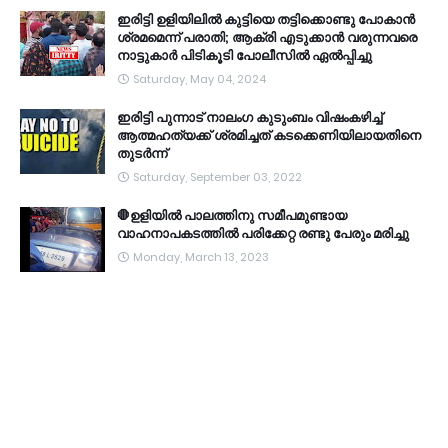
ഇരിട്ടി ഉളിയിലിൽ കുട്ടിയെ തട്ടിക്കൊണ്ടു പോകാൻ
ശ്രമമെന്ന് പരാതി; ആക്രി എടുക്കാൻ വരുന്നവരെ
നാട്ടുകാർ പിടികൂടി പോലീസിൽ ഏൽപ്പിച്ചു
Saturday, May 04, 2024
ഇരിട്ടി പുന്നാട് നാലംഗ കുടുംബം വിഷംകഴിച്ച്‌
ആത്മഹത്യക്ക് ശ്രമിച്ചത് കടക്കെണിയിലായതിനെ
തുടർന്ന്
Saturday, September 03, 2022
🛑ഉളിയിൽ പാലത്തിനു സമീപമുണ്ടായ
വാഹനാപകടത്തിൽ പരിക്കേറ്റ രണ്ടു പേരും മരിച്ചു
Monday, March 13, 2023