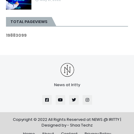
TOTAL PAGEVIEWS
1
9
8
8
3
0
9
9
News at Iritty
Copyright © 2022 All Rights Reserved at
NEWS @ IRITTY
|
Designed by -
Shaa Techz
Home
About
Contact
Privacy Policy