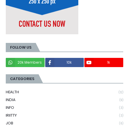
FOLLOW US
20k Members
10k
1k
CATEGORIES
HEALTH
(12)
INDIA
(9)
INFO
(3)
IRIITTY
(3)
JOB
(6)