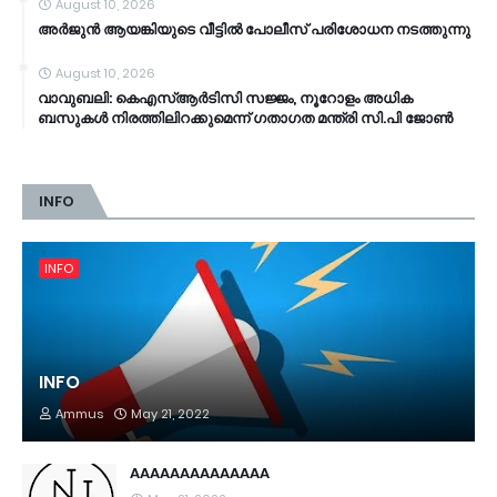
August 10, 2026
അര്‍ജുൻ ആയങ്കിയുടെ വീട്ടില്‍ പോലീസ് പരിശോധന നടത്തുന്നു
August 10, 2026
വാവുബലി: കെഎസ്ആർടിസി സജ്ജം, നൂറോളം അധിക
ബസുകൾ നിരത്തിലിറക്കുമെന്ന് ഗതാഗത മന്ത്രി സി.പി ജോൺ
INFO
INFO
INFO
Ammus
May 21, 2022
AAAAAAAAAAAAAA