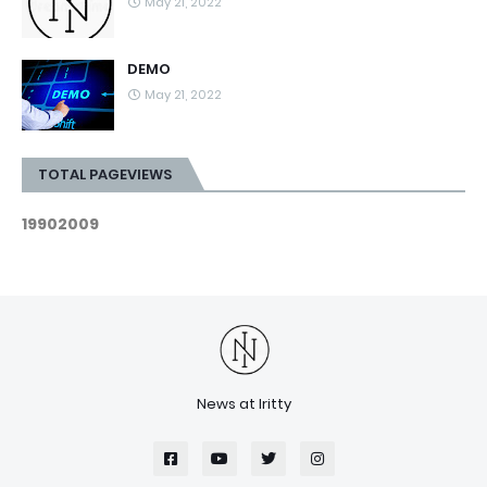
May 21, 2022
DEMO
May 21, 2022
TOTAL PAGEVIEWS
1
9
9
0
2
0
0
9
News at Iritty