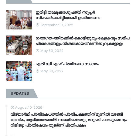
ഇരിട്ടി താലൂക്കാശുപത്രി സൂപ്പർ
സ്‌പെഷ്യാലിറ്റിയാക്കി ഉയർത്തണം
September 19, 2022
ഗതാഗത ത്തിരക്കിൽ കൊട്ടിയൂരും കേളകവും സമീപ
പ്രദേശങ്ങളും നിശ്ചലമായത് മണിക്കൂറുകളോളം
May 30, 2022
എൽ ഡി എഫ് പ്രതിഷേധ സംഗമം
May 30, 2022
UPDATES
August 10, 2026
വിദ്യാർഥി പ്രതിഷേധത്തിൽ പ്രതിപക്ഷത്തിന് മുന്നിൽ വഴങ്ങി
കേന്ദ്രം, ആഭ്യന്തരമന്ത്രി സഭയിലെത്തും, മറുപടി പറയുമെന്നും
റിജിജു; പ്രതിഷേധം തുടർന്ന് പ്രതിപക്ഷം