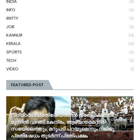
INDIA
(9)
INFO
(3)
IRIITTY
(3)
JOB
(6)
KANNUR
(14)
KERALA
(15)
SPORTS
(6)
TECH
(2)
VIDEO
(1)
FEATURED POST
വിദ്യാർഥി പ്രതിഷേധത്തിൽ പ്രതിപക്ഷത്തിന്
മുന്നിൽ വഴങ്ങി കേന്ദ്രം, ആഭ്യന്തരമന്ത്രി
സഭയിലെത്തും, മറുപടി പറയുമെന്നും റിജിജു;
പ്രതിഷേധം തുടർന്ന് പ്രതിപക്ഷം