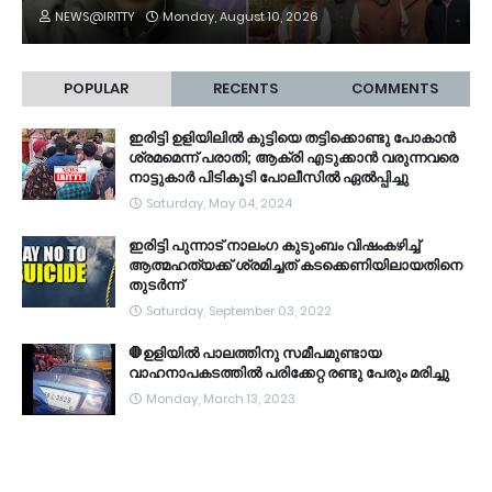
NEWS@IRITTY
Monday, August 10, 2026
POPULAR
RECENTS
COMMENTS
ഇരിട്ടി ഉളിയിലിൽ കുട്ടിയെ തട്ടിക്കൊണ്ടു പോകാൻ
ശ്രമമെന്ന് പരാതി; ആക്രി എടുക്കാൻ വരുന്നവരെ
നാട്ടുകാർ പിടികൂടി പോലീസിൽ ഏൽപ്പിച്ചു
Saturday, May 04, 2024
ഇരിട്ടി പുന്നാട് നാലംഗ കുടുംബം വിഷംകഴിച്ച്‌
ആത്മഹത്യക്ക് ശ്രമിച്ചത് കടക്കെണിയിലായതിനെ
തുടർന്ന്
Saturday, September 03, 2022
🛑ഉളിയിൽ പാലത്തിനു സമീപമുണ്ടായ
വാഹനാപകടത്തിൽ പരിക്കേറ്റ രണ്ടു പേരും മരിച്ചു
Monday, March 13, 2023