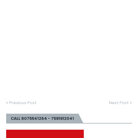
Previous Post
Next Post
CALL 8075541264 - 7591912041