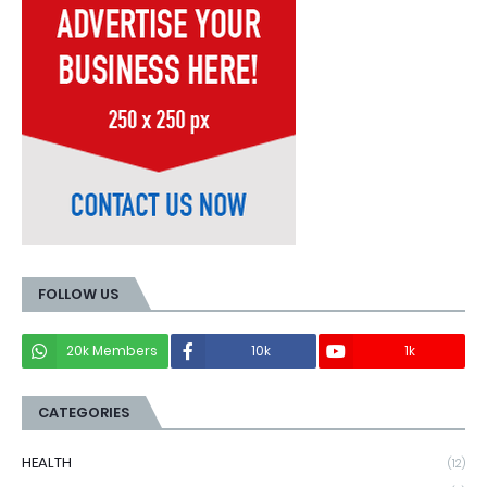
FOLLOW US
20k Members
10k
1k
CATEGORIES
HEALTH
(12)