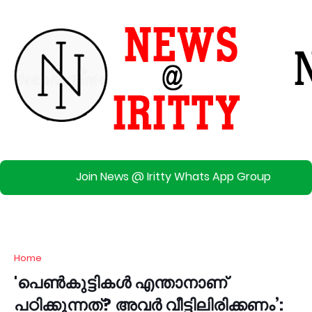
Join News @ Iritty Whats App Group
Home
'പെൺകുട്ടികൾ എന്താനാണ്
പഠിക്കുന്നത്? അവർ വീട്ടിലിരിക്കണം’: