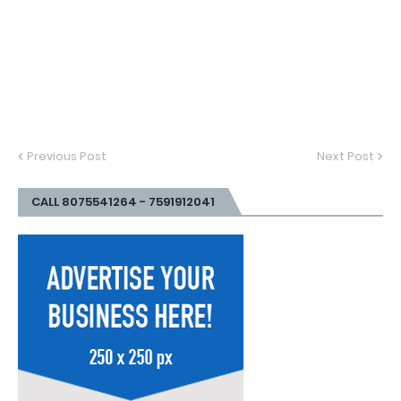
Previous Post
Next Post
CALL 8075541264 - 7591912041