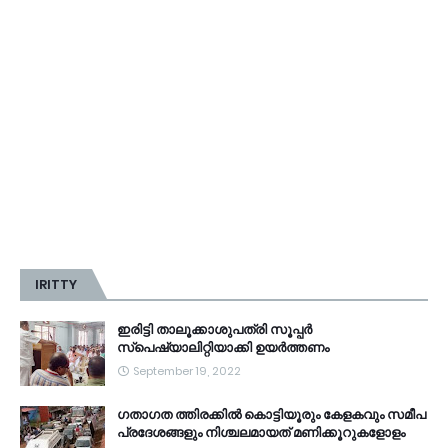
IRITTY
ഇരിട്ടി താലൂക്കാശുപത്രി സൂപ്പർ
സ്‌പെഷ്യാലിറ്റിയാക്കി ഉയർത്തണം
September 19, 2022
ഗതാഗത ത്തിരക്കിൽ കൊട്ടിയൂരും കേളകവും സമീപ
പ്രദേശങ്ങളും നിശ്ചലമായത് മണിക്കൂറുകളോളം