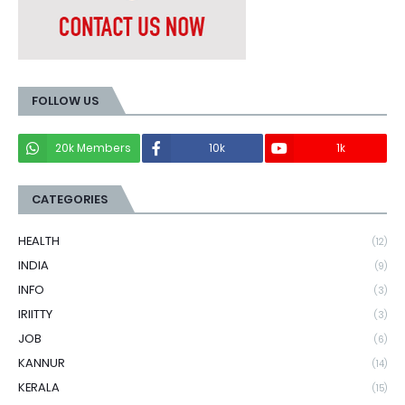
FOLLOW US
20k Members
10k
1k
CATEGORIES
HEALTH
(12)
INDIA
(9)
INFO
(3)
IRIITTY
(3)
JOB
(6)
KANNUR
(14)
KERALA
(15)