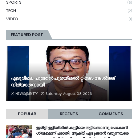
SPORTS
(6)
TECH
(2)
VIDEO
(1)
FEATURED POST
എടൂരിലെ പുത്തൻപുരയ്ക്കൽ റ്റിജോ ജോർജ്ജ്
നിര്യാതനായി
NEWS@IRITTY
Saturday, August 08, 2026
POPULAR
RECENTS
COMMENTS
ഇരിട്ടി ഉളിയിലിൽ കുട്ടിയെ തട്ടിക്കൊണ്ടു പോകാൻ
ശ്രമമെന്ന് പരാതി; ആക്രി എടുക്കാൻ വരുന്നവരെ