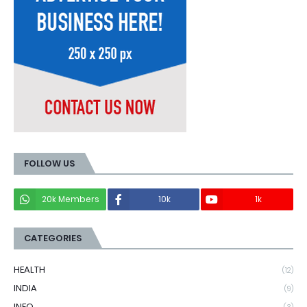
FOLLOW US
20k Members
10k
1k
CATEGORIES
HEALTH
(12)
INDIA
(9)
INFO