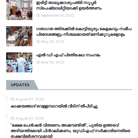
ഇരിട്ടി താലൂക്കാശുപത്രി സൂപ്പർ
സ്‌പെഷ്യാലിറ്റിയാക്കി ഉയർത്തണം
September 19, 2022
ഗതാഗത ത്തിരക്കിൽ കൊട്ടിയൂരും കേളകവും സമീപ
പ്രദേശങ്ങളും നിശ്ചലമായത് മണിക്കൂറുകളോളം
May 30, 2022
എൽ ഡി എഫ് പ്രതിഷേധ സംഗമം
May 30, 2022
UPDATES
August 07, 2026
കാക്കയങ്ങാട് വെള്ളമ്പാറയിൽ വീടിന് തീപിടിച്ചു.
August 07, 2026
'ക്ഷേമ പെൻഷൻ വിതരണം അക്കൗണ്ടിൽ", പുതിയ ഉത്തരവ്
അടിയന്തിരമായി പിൻവലിക്കണം; യുഡിഎഫ് സർക്കാരിനെതിരെ
രൂക്ഷവിമർശനവുമായി