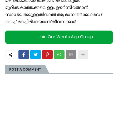
മഴ പെയ്താല്‍ തകർന്ന ജനലിലൂടെ
മുറിക്കകത്തേക്ക് വെള്ളം ഊർന്നിറങ്ങാൻ
സാധ്യതയുള്ളതിനാല്‍ ആ ഭാഗത്ത് ബോർഡ്
വെച്ച്‌ മറച്ചിരിക്കയാണ് ജീവനക്കാർ.
Join Our Whats App Group
POST A COMMENT