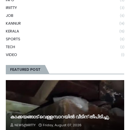
(3)
IRIITTY
(3)
JOB
(6)
KANNUR
(14)
KERALA
(15)
SPORTS
(6)
TECH
(2)
VIDEO
(1)
FEATURED POST
കാക്കയങ്ങാട് വെള്ളമ്പാറയിൽ വീടിന് തീപിടിച്ചു.
NEWS@IRITTY
Friday, August 07, 2026