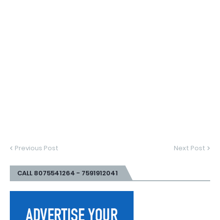
Previous Post
Next Post
CALL 8075541264 - 7591912041