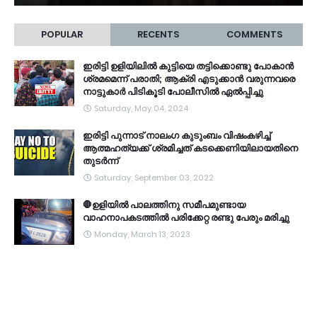
POPULAR
RECENTS
COMMENTS
ഇരിട്ടി ഉളിയിലിൽ കുട്ടിയെ തട്ടിക്കൊണ്ടു പോകാൻ
ശ്രമമെന്ന് പരാതി; ആക്രി എടുക്കാൻ വരുന്നവരെ
നാട്ടുകാർ പിടികൂടി പോലീസിൽ ഏൽപ്പിച്ചു
Saturday, May 04, 2024
ഇരിട്ടി പുന്നാട് നാലംഗ കുടുംബം വിഷംകഴിച്ച്‌
ആത്മഹത്യക്ക് ശ്രമിച്ചത് കടക്കെണിയിലായതിനെ
തുടർന്ന്
Saturday, September 03, 2022
🛑ഉളിയിൽ പാലത്തിനു സമീപമുണ്ടായ
വാഹനാപകടത്തിൽ പരിക്കേറ്റ രണ്ടു പേരും മരിച്ചു
Monday, March 13, 2023