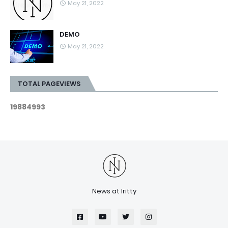
May 21, 2022
DEMO
May 21, 2022
TOTAL PAGEVIEWS
1
9
8
8
4
9
9
3
News at Iritty