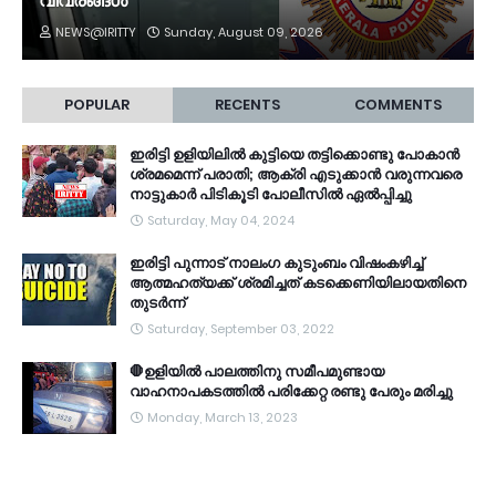
വിവരങ്ങൾ
NEWS@IRITTY
Sunday, August 09, 2026
POPULAR
RECENTS
COMMENTS
ഇരിട്ടി ഉളിയിലിൽ കുട്ടിയെ തട്ടിക്കൊണ്ടു പോകാൻ
ശ്രമമെന്ന് പരാതി; ആക്രി എടുക്കാൻ വരുന്നവരെ
നാട്ടുകാർ പിടികൂടി പോലീസിൽ ഏൽപ്പിച്ചു
Saturday, May 04, 2024
ഇരിട്ടി പുന്നാട് നാലംഗ കുടുംബം വിഷംകഴിച്ച്‌
ആത്മഹത്യക്ക് ശ്രമിച്ചത് കടക്കെണിയിലായതിനെ
തുടർന്ന്
Saturday, September 03, 2022
🛑ഉളിയിൽ പാലത്തിനു സമീപമുണ്ടായ
വാഹനാപകടത്തിൽ പരിക്കേറ്റ രണ്ടു പേരും മരിച്ചു
Monday, March 13, 2023