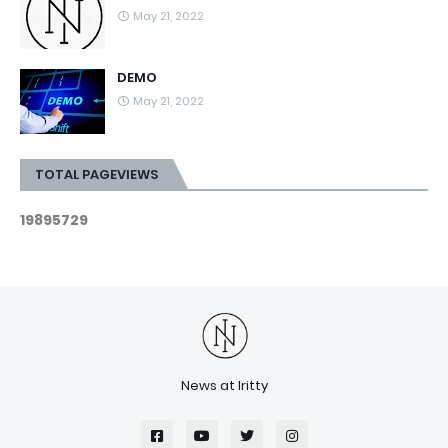
May 21, 2022
DEMO
May 21, 2022
TOTAL PAGEVIEWS
1
9
8
9
5
7
2
9
News at Iritty