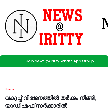
Join News @ Iritty Whats App Group
Home
വകുപ്പ് വിഭജനത്തിൽ തർക്കം നീങ്ങി,
യുഡിഎഫ് സർക്കാരിൽ