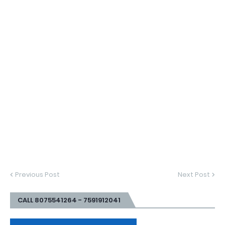
Previous Post
Next Post
CALL 8075541264 - 7591912041