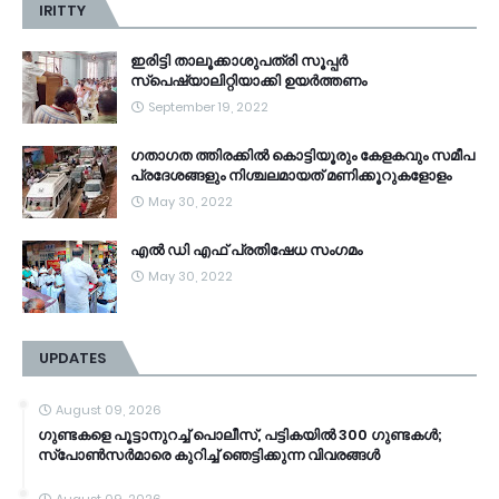
IRITTY
ഇരിട്ടി താലൂക്കാശുപത്രി സൂപ്പർ
സ്‌പെഷ്യാലിറ്റിയാക്കി ഉയർത്തണം
September 19, 2022
ഗതാഗത ത്തിരക്കിൽ കൊട്ടിയൂരും കേളകവും സമീപ
പ്രദേശങ്ങളും നിശ്ചലമായത് മണിക്കൂറുകളോളം
May 30, 2022
എൽ ഡി എഫ് പ്രതിഷേധ സംഗമം
May 30, 2022
UPDATES
August 09, 2026
ഗുണ്ടകളെ പൂട്ടാനുറച്ച് പൊലീസ്, പട്ടികയിൽ 300 ഗുണ്ടകൾ;
സ്‌പോൺസർമാരെ കുറിച്ച് ഞെട്ടിക്കുന്ന വിവരങ്ങൾ