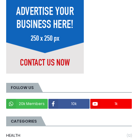
FOLLOW US
20k Members
10k
1k
CATEGORIES
HEALTH
(12)