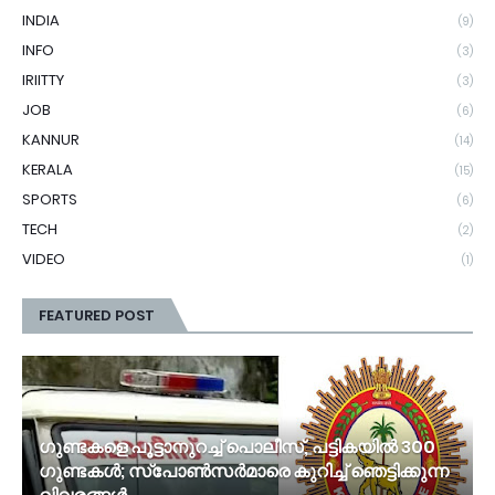
INDIA
(9)
INFO
(3)
IRIITTY
(3)
JOB
(6)
KANNUR
(14)
KERALA
(15)
SPORTS
(6)
TECH
(2)
VIDEO
(1)
FEATURED POST
ഗുണ്ടകളെ പൂട്ടാനുറച്ച് പൊലീസ്, പട്ടികയിൽ 300
ഗുണ്ടകൾ; സ്‌പോൺസർമാരെ കുറിച്ച് ഞെട്ടിക്കുന്ന