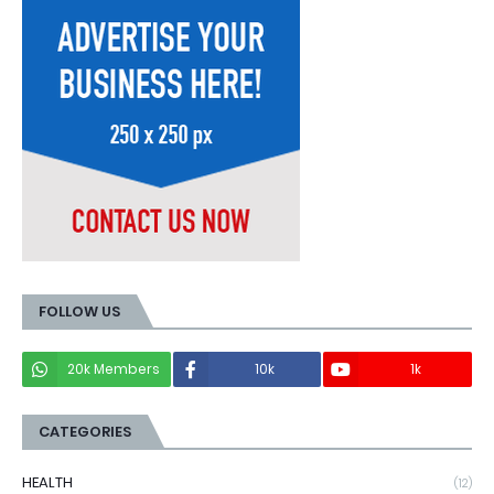
FOLLOW US
20k Members
10k
1k
CATEGORIES
HEALTH
(12)