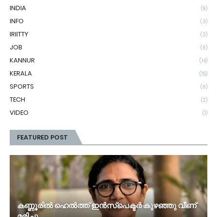
INDIA
(9)
INFO
(3)
IRIITTY
(3)
JOB
(6)
KANNUR
(14)
KERALA
(15)
SPORTS
(6)
TECH
(2)
VIDEO
(1)
FEATURED POST
കണ്ണൂരിൽ ഹെൽത്ത്‌ ഇൻസ്‌പെക്ടർ കുഴഞ്ഞു വീണ്
മരിച്ചു