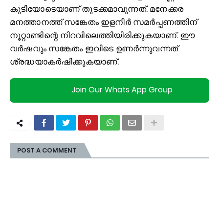
കുടിയോടെയാണ് തുടക്കമാവുന്നത്. മനേക്കര
മനത്താനത്ത് സങ്കേതം ഇളനീർ സമർപ്പണത്തിന്
നൂറ്റാണ്ടിന്റെ നിറവിലെത്തിയിരിക്കുകയാണ്. ഈ
വർഷവും സങ്കേതം ഇവിടെ ഉണർന്നുവന്നത്
ശ്രദ്ധയാകർഷിക്കുകയാണ്.
Join Our Whats App Group
POST A COMMENT