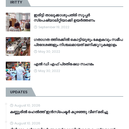
IRITTY
ഇരിട്ടി താലൂക്കാശുപത്രി സൂപ്പർ
സ്‌പെഷ്യാലിറ്റിയാക്കി ഉയർത്തണം
September 19, 2022
ഗതാഗത ത്തിരക്കിൽ കൊട്ടിയൂരും കേളകവും സമീപ
പ്രദേശങ്ങളും നിശ്ചലമായത് മണിക്കൂറുകളോളം
May 30, 2022
എൽ ഡി എഫ് പ്രതിഷേധ സംഗമം
May 30, 2022
UPDATES
August 10, 2026
കണ്ണൂരിൽ ഹെൽത്ത്‌ ഇൻസ്‌പെക്ടർ കുഴഞ്ഞു വീണ് മരിച്ചു
August 10, 2026