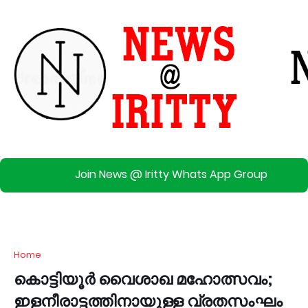
Join News @ Iritty Whats App Group
Home
കൊട്ടിയൂര്‍ വൈശാഖ മഹോത്സവം;
ഇളനീരാട്ടത്തിനായുള്ള വ്രതസംഘം