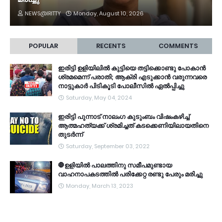
NEWS@IRITTY
Monday, August 10, 2026
POPULAR
RECENTS
COMMENTS
ഇരിട്ടി ഉളിയിലിൽ കുട്ടിയെ തട്ടിക്കൊണ്ടു പോകാൻ
ശ്രമമെന്ന് പരാതി; ആക്രി എടുക്കാൻ വരുന്നവരെ
നാട്ടുകാർ പിടികൂടി പോലീസിൽ ഏൽപ്പിച്ചു
Saturday, May 04, 2024
ഇരിട്ടി പുന്നാട് നാലംഗ കുടുംബം വിഷംകഴിച്ച്‌
ആത്മഹത്യക്ക് ശ്രമിച്ചത് കടക്കെണിയിലായതിനെ
തുടർന്ന്
Saturday, September 03, 2022
🛑ഉളിയിൽ പാലത്തിനു സമീപമുണ്ടായ
വാഹനാപകടത്തിൽ പരിക്കേറ്റ രണ്ടു പേരും മരിച്ചു
Monday, March 13, 2023