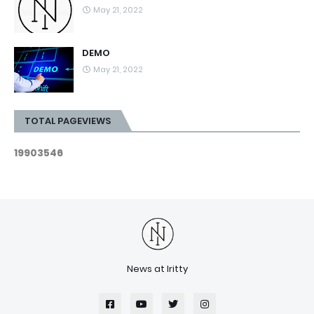
May 21, 2022
DEMO
May 21, 2022
TOTAL PAGEVIEWS
1
9
9
0
3
5
4
6
News at Iritty