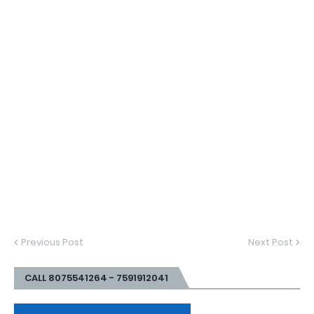
Previous Post
Next Post
CALL 8075541264 - 7591912041