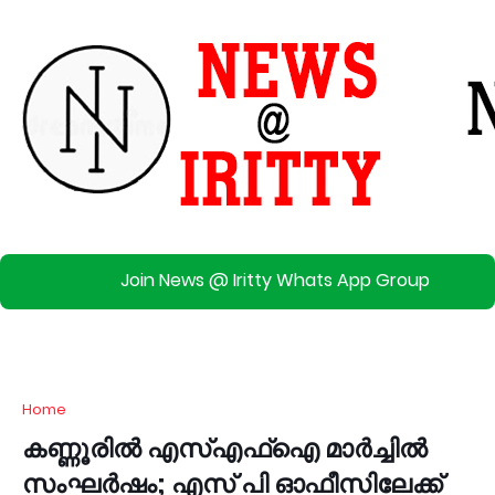
Join News @ Iritty Whats App Group
Home
കണ്ണൂരിൽ എസ്എഫ്ഐ മാർച്ചിൽ
സംഘർഷം; എസ് പി ഓഫീസിലേക്ക്