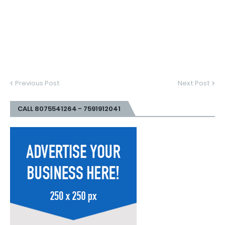
Previous Post
Next Post
CALL 8075541264 - 7591912041