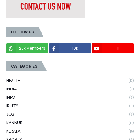
FOLLOW US
20k Members
10k
1k
CATEGORIES
HEALTH
(12)
INDIA
(9)
INFO
(3)
IRIITTY
(3)
JOB
(6)
KANNUR
(14)
KERALA
(15)
SPORTS
(6)