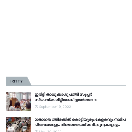
IRITTY
ഇരിട്ടി താലൂക്കാശുപത്രി സൂപ്പർ
സ്‌പെഷ്യാലിറ്റിയാക്കി ഉയർത്തണം
September 19, 2022
ഗതാഗത ത്തിരക്കിൽ കൊട്ടിയൂരും കേളകവും സമീപ
പ്രദേശങ്ങളും നിശ്ചലമായത് മണിക്കൂറുകളോളം
May 30, 2022