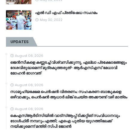
എൽ ഡി എഫ് പ്രതിഷേധ സംഗമം
May 30, 2022
UPDATES
August 06, 2026
ജെൻസീകളെ കണ്ണടച്ച് വിശ്വസിക്കുന്നു, എല്ലാ പ്രക്ഷോഭങ്ങളും
ദേശവിരുദ്ധമെന്ന് മുദ്രകുത്തരുത്- ആർഎസ്എസ് മേധാവി
മോഹൻ ഭാ​ഗവത്
August 06, 2026
സാമൂ​ഹ്യക്ഷേമ പെൻഷൻ വിതരണം: സഹകരണ ബാങ്കുകളെ
ഒഴിവാക്കും, പെൻഷൻ ആധാർ‌ ലിങ്ക് ചെയ്ത അക്കൗണ്ട് വഴി മാത്രം
August 06, 2026
കെഎസ്ആര്‍ടിസിയിൽ വാട്‌സ്ആപ്പ് ടിക്കറ്റിങ് സംവിധാനവും
ടോൾഫ്രീ നമ്പറും എത്തി; എഐ പുതിയ യുഗത്തിലേക്ക്
നയിക്കുമെന്ന് മന്ത്രി സിപി ജോൺ