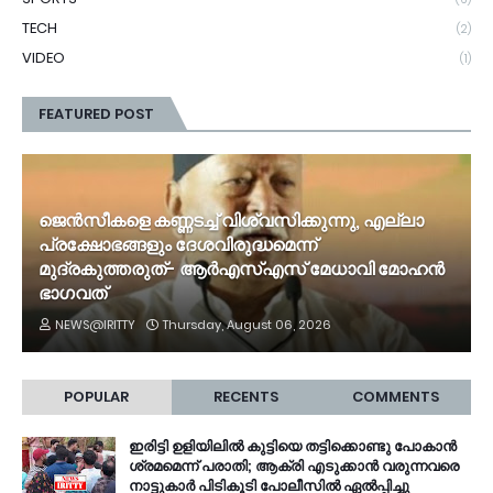
TECH
(2)
VIDEO
(1)
FEATURED POST
ജെൻസീകളെ കണ്ണടച്ച് വിശ്വസിക്കുന്നു, എല്ലാ
പ്രക്ഷോഭങ്ങളും ദേശവിരുദ്ധമെന്ന്
മുദ്രകുത്തരുത്- ആർഎസ്എസ് മേധാവി മോഹൻ
ഭാ​ഗവത്
NEWS@IRITTY
Thursday, August 06, 2026
POPULAR
RECENTS
COMMENTS
ഇരിട്ടി ഉളിയിലിൽ കുട്ടിയെ തട്ടിക്കൊണ്ടു പോകാൻ
ശ്രമമെന്ന് പരാതി; ആക്രി എടുക്കാൻ വരുന്നവരെ
നാട്ടുകാർ പിടികൂടി പോലീസിൽ ഏൽപ്പിച്ചു