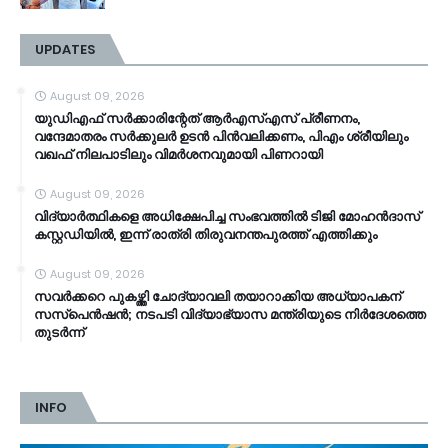
UPDATES
August 09, 2026
യുഡിഎഫ് സർക്കാരിന്റേത് ആർഎസ്എസ് പ്രീണനം,
വന്ദേമാതരം സർക്കുലർ ഉടൻ പിൻവലിക്കണം, പിഎം ശ്രീയിലും
വഖഫ് നിലപാടിലും വിമർശനവുമായി പിണറായി
August 09, 2026
വിദ്യാർത്ഥികളെ അധിക്ഷേപിച്ച സംഭവത്തിൽ ടിജി മോഹൻദാസ്
കസ്റ്റഡിയിൽ, ഇന്ന് രാത്രി തിരുവനന്തപുരത്ത് എത്തിക്കും
August 09, 2026
സവർക്കറെ പുകഴ്ത്തി ചോദ്യാവലി തയാറാക്കിയ അധ്യാപകന്
സസ്പെൻഷൻ; നടപടി വിദ്യാഭ്യാസ മന്ത്രിയുടെ നിർദേശത്തെ
തുടർന്ന്
INFO