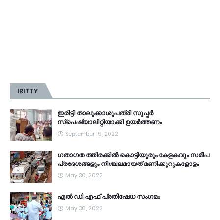
IRITTY
ഇരിട്ടി താലൂക്കാശുപത്രി സൂപ്പർ
സ്‌പെഷ്യാലിറ്റിയാക്കി ഉയർത്തണം
September 19, 2022
ഗതാഗത ത്തിരക്കിൽ കൊട്ടിയൂരും കേളകവും സമീപ
പ്രദേശങ്ങളും നിശ്ചലമായത് മണിക്കൂറുകളോളം
May 30, 2022
എൽ ഡി എഫ് പ്രതിഷേധ സംഗമം
May 30, 2022