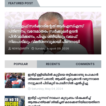
FEATURED POST
യുഡിഎഫ് സർക്കാരിന്റേത് ആർഎസ്എസ്
പ്രീണനം, വന്ദേമാതരം സർക്കുലർ ഉടൻ
പിൻവലിക്കണം, പിഎം ശ്രീയിലും വഖഫ്
നിലപാടിലും വിമർശനവുമായി പിണറായി
NEWS@IRITTY
Sunday, August 09, 2026
POPULAR
RECENTS
COMMENTS
ഇരിട്ടി ഉളിയിലിൽ കുട്ടിയെ തട്ടിക്കൊണ്ടു പോകാൻ
ശ്രമമെന്ന് പരാതി; ആക്രി എടുക്കാൻ വരുന്നവരെ
നാട്ടുകാർ പിടികൂടി പോലീസിൽ ഏൽപ്പിച്ചു
Saturday, May 04, 2024
ഇരിട്ടി പുന്നാട് നാലംഗ കുടുംബം വിഷംകഴിച്ച്‌
ആത്മഹത്യക്ക് ശ്രമിച്ചത് കടക്കെണിയിലായതിനെ