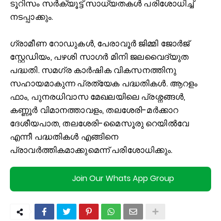
ടൂറിസം സർക്യൂട്ട് സാധ്യതകള്‍ പരിശോധിച്ച്‌
നടപ്പാക്കും.
ഗ്രാമീണ റോഡുകള്‍, പേരാവൂർ ജിമ്മി ജോർജ്
സ്റ്റേഡിയം, പഴശി സാഗർ മിനി ജലവൈദ്യുത
പദ്ധതി. സമഗ്ര കാർഷിക വികസനത്തിനു
സഹായമാകുന്ന പ്രത്യേക പദ്ധതികള്‍. ആറളം
ഫാം, പുനരധിവാസ മേഖലയിലെ പ്രശ്നങ്ങള്‍,
കണ്ണൂർ വിമാനത്താവളം, തലശേരി-മർക്കാറ
ദേശീയപാത, തലശേരി-മൈസൂരു റെയില്‍വേ
എന്നീ പദ്ധതികള്‍ എങ്ങിനെ
പ്രാവർത്തികമാക്കുമെന്ന് പരിശോധിക്കും.
Join Our Whats App Group