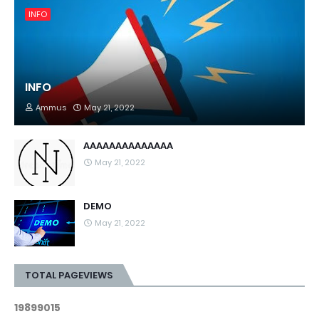
INFO
INFO
Ammus
May 21, 2022
AAAAAAAAAAAAAA
May 21, 2022
DEMO
May 21, 2022
TOTAL PAGEVIEWS
1
9
8
9
9
0
1
5