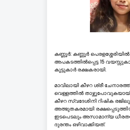
ക
ണ്ണൂര്‍: കണ്ണൂര്‍ പെരളശ്ശേരിയി
അപകടത്തില്‍പ്പെട്ട 15 വയസ്സുക
കൂട്ടുകാര്‍ രക്ഷകരായി.
മാവിലായി കീഴറ ശ്രീ ചേനാരത്ത് 
വെള്ളത്തില്‍ താഴ്ന്നുപോവുകയായി
കീഴറ സ്വദേശിനി റിഷിക രജിലും മ
അത്ഭുതകരമായി രക്ഷപ്പെടുത്ത
ഇടപെടലും അസാമാന്യ ധീരതയു
ദുരന്തം ഒഴിവാക്കിയത്.