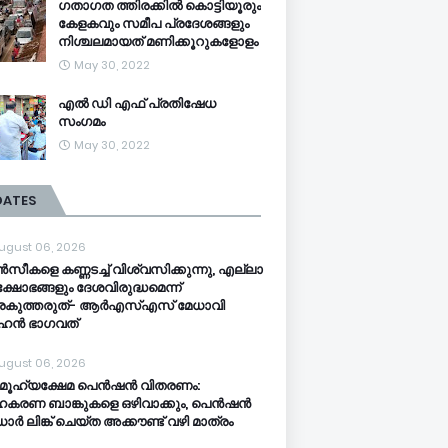
ഗതാഗത ത്തിരക്കിൽ കൊട്ടിയൂരും
കേളകവും സമീപ പ്രദേശങ്ങളും
നിശ്ചലമായത് മണിക്കൂറുകളോളം
May 30, 2022
എൽ ഡി എഫ് പ്രതിഷേധ
സംഗമം
May 30, 2022
DATES
ugust 06, 2026
സീകളെ കണ്ണടച്ച് വിശ്വസിക്കുന്നു, എല്ലാ
ക്ഷോഭങ്ങളും ദേശവിരുദ്ധമെന്ന്
്രകുത്തരുത്- ആർഎസ്എസ് മേധാവി
ഹൻ ഭാ​ഗവത്
ugust 06, 2026
ൂ​ഹ്യക്ഷേമ പെൻഷൻ വിതരണം:
കരണ ബാങ്കുകളെ ഒഴിവാക്കും, പെൻഷൻ
ർ‌ ലിങ്ക് ചെയ്ത അക്കൗണ്ട് വഴി മാത്രം