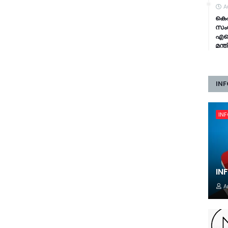
A
കെഎ
സംവ
എഐ 
മന്
INF
IN
IN
A