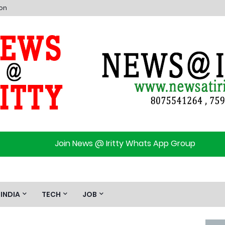
ion
Join News @ Iritty Whats App Group
INDIA
TECH
JOB