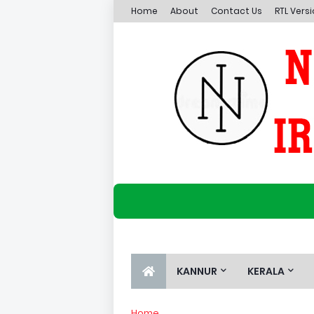
Home
About
Contact Us
RTL Vers
KANNUR
KERALA
Home