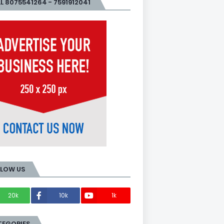
L 8075541264 - 7591912041
LLOW US
20k
10k
1k
Members
TEGORIES