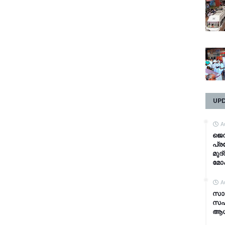
UP
A
ജെൻ
പ്ര
മുദ
മോ
A
സാമ
സഹ
ആധാ