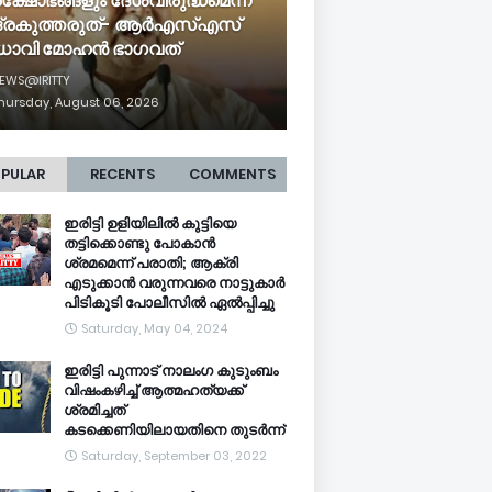
രക്ഷോഭങ്ങളും ദേശവിരുദ്ധമെന്ന്
ദ്രകുത്തരുത്- ആർഎസ്എസ്
ധാവി മോഹൻ ഭാ​ഗവത്
EWS@IRITTY
hursday, August 06, 2026
PULAR
RECENTS
COMMENTS
ഇരിട്ടി ഉളിയിലിൽ കുട്ടിയെ
തട്ടിക്കൊണ്ടു പോകാൻ
ശ്രമമെന്ന് പരാതി; ആക്രി
എടുക്കാൻ വരുന്നവരെ നാട്ടുകാർ
പിടികൂടി പോലീസിൽ ഏൽപ്പിച്ചു
Saturday, May 04, 2024
ഇരിട്ടി പുന്നാട് നാലംഗ കുടുംബം
വിഷംകഴിച്ച്‌ ആത്മഹത്യക്ക്
ശ്രമിച്ചത്
കടക്കെണിയിലായതിനെ തുടർന്ന്
Saturday, September 03, 2022