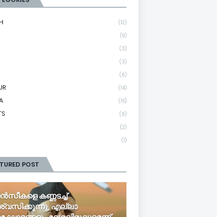
H
(12)
(9)
(3)
(3)
(6)
UR
(14)
A
(15)
TS
(6)
(2)
(1)
ATURED POST
ൻസീകളെ കണ്ണടച്ച്
ശ്വസിക്കുന്നു, എല്ലാ