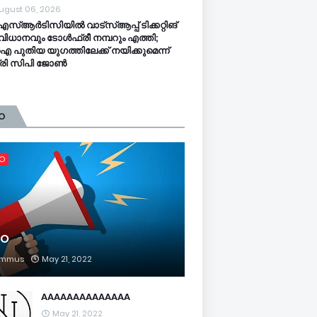
ugust 06, 2026
സ്ആര്‍ടിസിയിൽ വാട്‌സ്ആപ്പ് ടിക്കറ്റിങ്
ിധാനവും ടോൾഫ്രീ നമ്പറും എത്തി;
പുതിയ യുഗത്തിലേക്ക് നയിക്കുമെന്ന്
ത്രി സിപി ജോൺ
O
FO
FO
mmus
May 21, 2022
AAAAAAAAAAAAAA
May 21, 2022