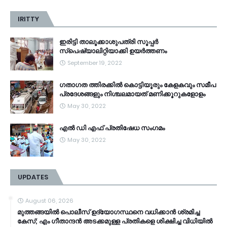
IRITTY
ഇരിട്ടി താലൂക്കാശുപത്രി സൂപ്പർ
സ്‌പെഷ്യാലിറ്റിയാക്കി ഉയർത്തണം
September 19, 2022
ഗതാഗത ത്തിരക്കിൽ കൊട്ടിയൂരും കേളകവും സമീപ
പ്രദേശങ്ങളും നിശ്ചലമായത് മണിക്കൂറുകളോളം
May 30, 2022
എൽ ഡി എഫ് പ്രതിഷേധ സംഗമം
May 30, 2022
UPDATES
August 06, 2026
മുത്തങ്ങയിൽ പൊലീസ് ഉദ്യോഗസ്ഥനെ വധിക്കാൻ ശ്രമിച്ച
കേസ്; ​എം ഗീതാന്ദൻ അടക്കമുള്ള പ്രതികളെ ശിക്ഷിച്ച വിധിയിൽ