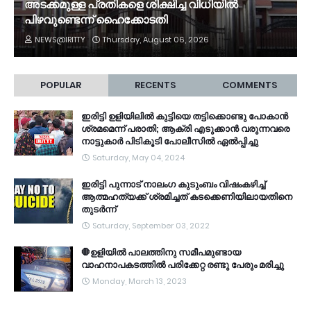
അടക്കമുള്ള പ്രതികളെ ശിക്ഷിച്ച വിധിയിൽ
പിഴവുണ്ടെന്ന് ഹൈക്കോടതി
NEWS@IRITTY
Thursday, August 06, 2026
POPULAR
RECENTS
COMMENTS
ഇരിട്ടി ഉളിയിലിൽ കുട്ടിയെ തട്ടിക്കൊണ്ടു പോകാൻ
ശ്രമമെന്ന് പരാതി; ആക്രി എടുക്കാൻ വരുന്നവരെ
നാട്ടുകാർ പിടികൂടി പോലീസിൽ ഏൽപ്പിച്ചു
Saturday, May 04, 2024
ഇരിട്ടി പുന്നാട് നാലംഗ കുടുംബം വിഷംകഴിച്ച്‌
ആത്മഹത്യക്ക് ശ്രമിച്ചത് കടക്കെണിയിലായതിനെ
തുടർന്ന്
Saturday, September 03, 2022
🛑ഉളിയിൽ പാലത്തിനു സമീപമുണ്ടായ
വാഹനാപകടത്തിൽ പരിക്കേറ്റ രണ്ടു പേരും മരിച്ചു
Monday, March 13, 2023