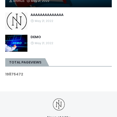
Ammus
May 21, 2022
AAAAAAAAAAAAAA
May 21, 2022
DEMO
May 21, 2022
TOTAL PAGEVIEWS
1
9
8
7
5
4
7
2