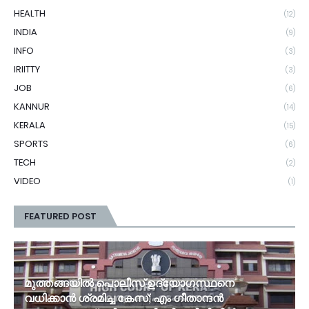
HEALTH
(12)
INDIA
(9)
INFO
(3)
IRIITTY
(3)
JOB
(6)
KANNUR
(14)
KERALA
(15)
SPORTS
(6)
TECH
(2)
VIDEO
(1)
FEATURED POST
മുത്തങ്ങയിൽ പൊലീസ് ഉദ്യോഗസ്ഥനെ
വധിക്കാൻ ശ്രമിച്ച കേസ്; ​എം ഗീതാന്ദൻ