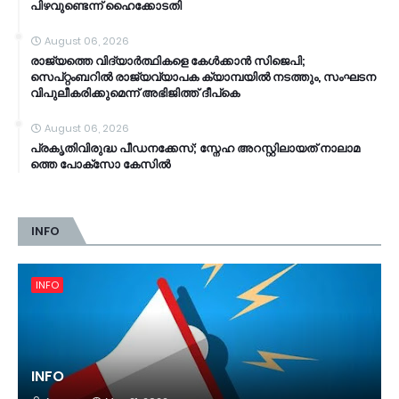
പിഴവുണ്ടെന്ന് ഹൈക്കോടതി
August 06, 2026
രാജ്യത്തെ വിദ്യാർത്ഥികളെ കേൾക്കാൻ സിജെപി;
സെപ്റ്റംബറിൽ രാജ്യവ്യാപക ക്യാമ്പയിൽ നടത്തും, സംഘടന
വിപുലീകരിക്കുമെന്ന് അഭിജിത്ത് ദീപ്കെ
August 06, 2026
പ്ര​കൃ​തി​വി​രു​ദ്ധ പീ​ഡ​ന​ക്കേ​സ്; സ്നേ​ഹ അ​റ​സ്റ്റി​ലാ​യ​ത് നാ​ലാ​മ​
ത്തെ പോ​ക്സോ കേ​സി​ൽ
INFO
INFO
INFO