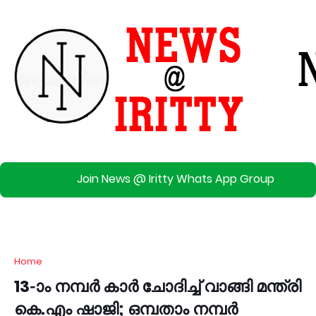
Join News @ Iritty Whats App Group
Home
13-ാം നമ്പർ കാർ ചോദിച്ച് വാങ്ങി മന്ത്രി
കെ.എം ഷാജി; ഒമ്പതാം നമ്പർ