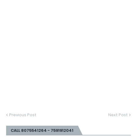
Previous Post
Next Post
CALL 8075541264 - 7591912041