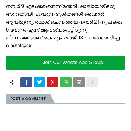
നമ്പർ 9 എടുക്കരുതെന്ന് മന്ത്രി ഷാജിയോട് ഒരു
അനുയായി പറയുന്ന ദൃശ്യങ്ങൾ വൈറൽ
ആയിരുന്നു. രമേശ് ചെന്നിത്തല നമ്പർ 21 നു പകരം
9 വേണം എന്ന് ആവശ്യപ്പെട്ടിരുന്നു.
പിന്നാലെയാണ് കെ. എം. ഷാജി 13 നമ്പർ ചോദിച്ചു
വാങ്ങിയത്.
Join Our Whats App Group
POST A COMMENT