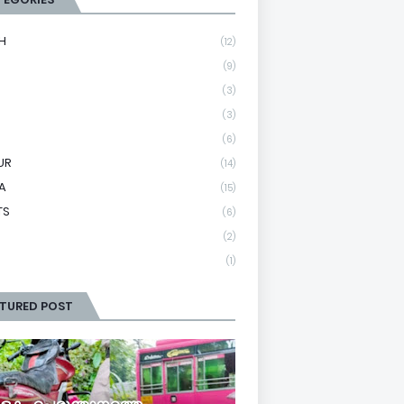
H
(12)
(9)
(3)
(3)
(6)
UR
(14)
A
(15)
TS
(6)
(2)
(1)
ATURED POST