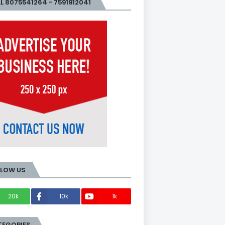
L 8075541264 - 7591912041
LLOW US
20k
10k
1k
Members
TEGORIES