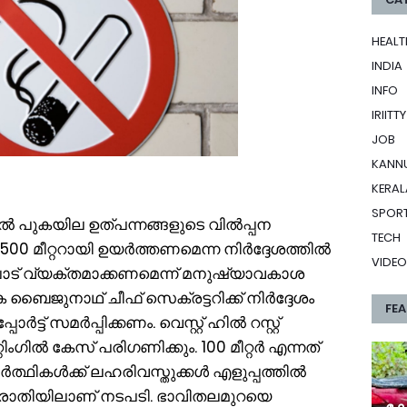
HEALT
INDIA
INFO
IRIITTY
JOB
KANN
KERAL
SPOR
ിൽ പുകയില ഉത്പന്നങ്ങളുടെ വിൽപ്പന
TECH
ിധി 500 മീറ്ററായി ഉയർത്തണമെന്ന നിർദ്ദേശത്തിൽ
VIDEO
ാട് വ്യക്തമാക്കണമെന്ന് മനുഷ്യാവകാശ
ജുനാഥ് ചീഫ് സെക്രട്ടറിക്ക് നിർദ്ദേശം
FE
ട്ട് സമർപ്പിക്കണം. വെസ്റ്റ് ഹിൽ റസ്റ്റ്
ംഗിൽ കേസ് പരിഗണിക്കും. 100 മീറ്റർ എന്നത്
്ഥികൾക്ക് ലഹരിവസ്തുക്കൾ എളുപ്പത്തിൽ
പരാതിയിലാണ് നടപടി. ഭാവിതലമുറയെ