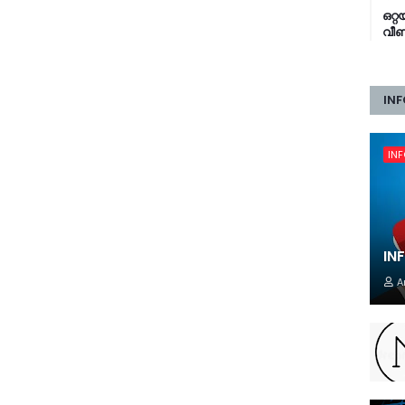
ഒറ്
വീണ്
INF
IN
IN
A