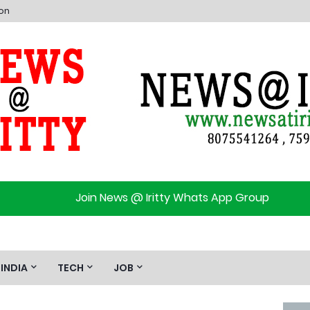
ion
Join News @ Iritty Whats App Group
INDIA
TECH
JOB