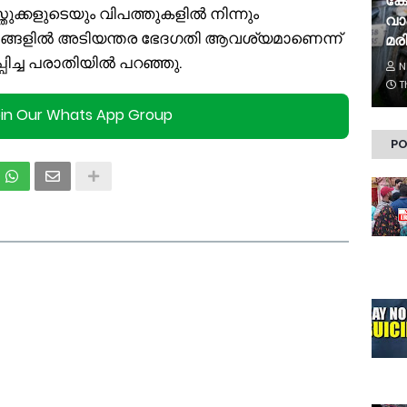
കേ
തുക്കളുടെയും വിപത്തുകളിൽ നിന്നും
വാ
ിയമങ്ങളിൽ അടിയന്തര ഭേദഗതി ആവശ്യമാണെന്ന്
മരി
ിച്ച പരാതിയിൽ പറഞ്ഞു.
N
T
oin Our Whats App Group
PO