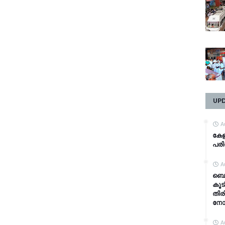
UP
A
കേള
പരിക
A
ബെവ
കൂടി
തിര
നോട്
A