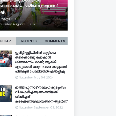
ളകം പെരുന്താനത്തെ
ഹനാപകടം ; പരിക്കേറ്റ യുവാവ്
ച്ചു
EWS@IRITTY
hursday, August 06, 2026
PULAR
RECENTS
COMMENTS
ഇരിട്ടി ഉളിയിലിൽ കുട്ടിയെ
തട്ടിക്കൊണ്ടു പോകാൻ
ശ്രമമെന്ന് പരാതി; ആക്രി
എടുക്കാൻ വരുന്നവരെ നാട്ടുകാർ
പിടികൂടി പോലീസിൽ ഏൽപ്പിച്ചു
Saturday, May 04, 2024
ഇരിട്ടി പുന്നാട് നാലംഗ കുടുംബം
വിഷംകഴിച്ച്‌ ആത്മഹത്യക്ക്
ശ്രമിച്ചത്
കടക്കെണിയിലായതിനെ തുടർന്ന്
Saturday, September 03, 2022