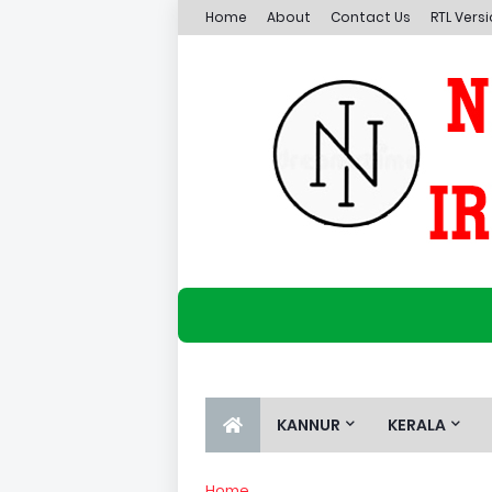
Home
About
Contact Us
RTL Vers
KANNUR
KERALA
Home