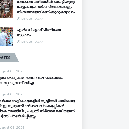
ഗതാഗത ത്തിരക്കിൽ കൊട്ടിയൂരും
കേളകവും സമീപ പ്രദേശങ്ങളും
നിശ്ചലമായത് മണിക്കൂറുകളോളം
May 30, 2022
എൽ ഡി എഫ് പ്രതിഷേധ
സംഗമം
May 30, 2022
DATES
ugust 06, 2026
കം പെരുന്താനത്തെ വാഹനാപകടം ;
്കേറ്റ യുവാവ് മരിച്ചു
ugust 06, 2026
്‌കോ ഔട്ട്‌ലെറ്റുകളില്‍ കുപ്പികള്‍ അടിഞ്ഞു
: ഇന്നുമുതല്‍ ഒഴിഞ്ഞ മദ്യക്കുപ്പികള്‍
ികെ വാങ്ങില്ല, പദ്ധതി നിര്‍ത്തലാക്കിയെന്ന്
ടീസ് പ്രദര്‍ശിപ്പിക്കും
ugust 06, 2026