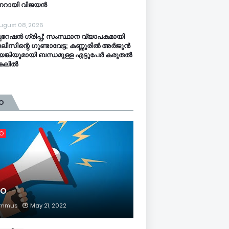
ണറായി വിജയൻ
ugust 08, 2026
പറേഷൻ ​ഗ്രിപ്പ്; സംസ്ഥാന വ്യാപകമായി
ീസിന്റെ ​ഗുണ്ടാവേട്ട; കണ്ണൂരിൽ അർജുൻ
്കിയുമായി ബന്ധമുള്ള എട്ടുപേർ കരുതൽ
്കലിൽ
O
FO
FO
mmus
May 21, 2022