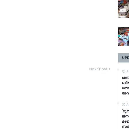
UP
Next Post
A
ശബര
ബ്ര
ഒരാ
ദേവ
A
‘ദുര
ജനങ
മഴക
സർക്