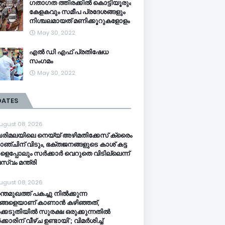
ഗതാഗത ത്തിരക്കിൽ കൊട്ടിയൂരും
കേളകവും സമീപ പ്രദേശങ്ങളും
നിശ്ചലമായത് മണിക്കൂറുകളോളം
May 30, 2022
എൽ ഡി എഫ് പ്രതിഷേധ
സംഗമം
May 30, 2022
DATES
ugust 08, 2026
ിമലയിലെ നെയ്യ് അഴിമതിക്കേസ് ക്രൈം
ാഞ്ചിന് വിടും, ഭക്തജനങ്ങളുടെ കാശ് കട്ട
ളെപ്പോലും സർക്കാർ വെറുതെ വിടില്ലെന്ന്
സ്വം മന്ത്രി
ugust 08, 2026
ന്തമുഖത്ത് പകച്ചു നിൽക്കുന്ന
്ങളെയാണ് കാണാൻ കഴിഞ്ഞത്,
്കെടുതിയിൽ സുരക്ഷ ഒരുക്കുന്നതിൽ
കാരിന് വീഴ്ച ഉണ്ടായി’; വിമർശിച്ച്