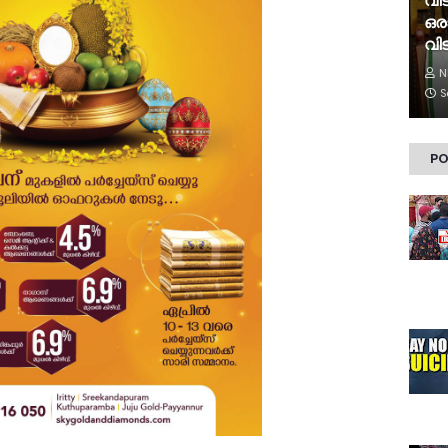
വി
ഒര
വിട
N
S
PO