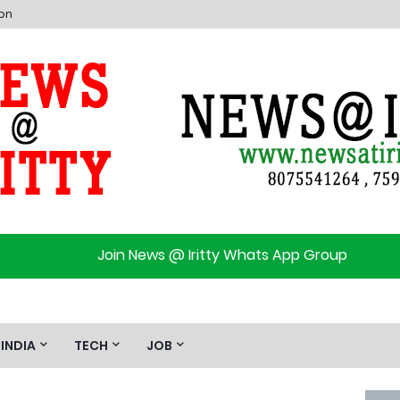
ion
Join News @ Iritty Whats App Group
INDIA
TECH
JOB