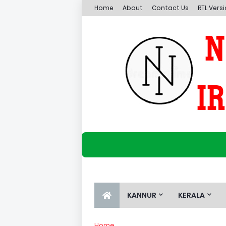
Home
About
Contact Us
RTL Vers
KANNUR
KERALA
Home