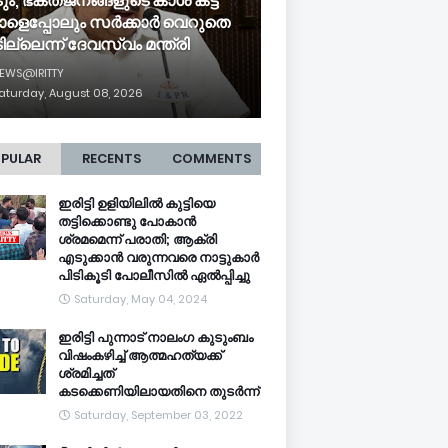
ടും, ഭക്തജനങ്ങളുടെ കാശ് കട്ട
ാളെപ്പോലും സർക്കാർ വെറുതെ
ില്ലെന്ന് ദേവസ്വം മന്ത്രി
EWS@IRITTY
aturday, August 08, 2026
PULAR
RECENTS
COMMENTS
ഇരിട്ടി ഉളിയിലിൽ കുട്ടിയെ
തട്ടിക്കൊണ്ടു പോകാൻ
ശ്രമമെന്ന് പരാതി; ആക്രി
എടുക്കാൻ വരുന്നവരെ നാട്ടുകാർ
പിടികൂടി പോലീസിൽ ഏൽപ്പിച്ചു
Saturday, May 04, 2024
ഇരിട്ടി പുന്നാട് നാലംഗ കുടുംബം
വിഷംകഴിച്ച്‌ ആത്മഹത്യക്ക്
ശ്രമിച്ചത്
കടക്കെണിയിലായതിനെ തുടർന്ന്
Saturday, September 03, 2022