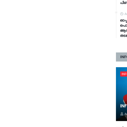
പി
A
ഓപ്
പൊല
ആയങ
തടങ
INF
IN
IN
A