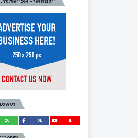
L 8075541264 - 7591912041
LLOW US
20k
10k
1k
Members
TEGORIES