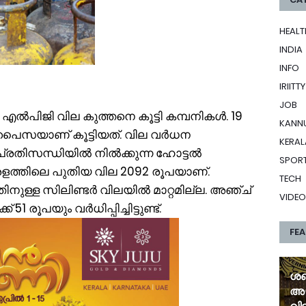
HEALT
INDIA
INFO
IRIITTY
JOB
യ എൽപിജി വില കുത്തനെ കൂട്ടി കമ്പനികൾ. 19
KANN
0 പൈസയാണ് കൂട്ടിയത്. വില വർധന
KERAL
 പ്രതിസന്ധിയിൽ നിൽക്കുന്ന ഹോട്ടൽ
SPOR
േരളത്തിലെ പുതിയ വില 2092 രൂപയാണ്.
TECH
ള്ള സിലിണ്ടർ വിലയിൽ മാറ്റമില്ല. അഞ്ച്
VIDEO
 രൂപയും വർധിപ്പിച്ചിട്ടുണ്ട്.
FE
ശബ
അഴ