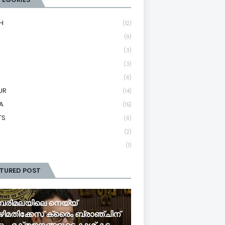
H
(12)
(9)
(3)
(3)
(6)
UR
(14)
A
(15)
TS
(6)
(2)
(1)
ATURED POST
രിമലയിലെ നെയ്യ്
ിമതിക്കേസ് ക്രൈം ബ്രാഞ്ചിന്