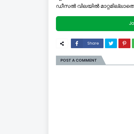
ഡീസൽ വിലയിൽ മാറ്റമില്ലാതെ ത
J
Share
POST A COMMENT