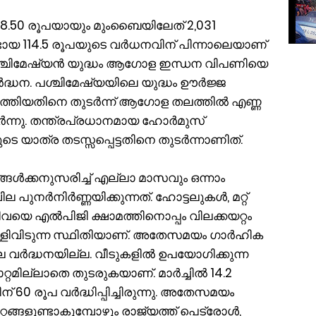
078.50 രൂപയായും മുംബൈയിലേത് 2,031
ണ്ടായ 114.5 രൂപയുടെ വർധനവിന് പിന്നാലെയാണ്
പശ്ചിമേഷ്യൻ യുദ്ധം ആഗോള ഇന്ധന വിപണിയെ
ദ്ധന. പശ്ചിമേഷ്യയിലെ യുദ്ധം ഊർജ്ജ
ത്തിയതിനെ തുടർന്ന് ആഗോള തലത്തിൽ എണ്ണ
്നു. തന്ത്രപ്രധാനമായ ഹോർമുസ്
ടെ യാത്ര തടസ്സപ്പെട്ടതിനെ തുടർന്നാണിത്.
ങ്ങൾക്കനുസരിച്ച് എല്ലാ മാസവും ഒന്നാം
പുനർനിർണ്ണയിക്കുന്നത്. ഹോട്ടലുകൾ, മറ്റ്
െ എൽപിജി ക്ഷാമത്തിനൊപ്പം വിലക്കയറ്റം
തള്ളിവിടുന്ന സ്ഥിതിയാണ്. അതേസമയം ഗാർഹിക
ല വർദ്ധനയില്ല. വീടുകളിൽ ഉപയോഗിക്കുന്ന
ാറ്റമില്ലാതെ തുടരുകയാണ്. മാർച്ചിൽ 14.2
 60 രൂപ വർദ്ധിപ്പിച്ചിരുന്നു. അതേസമയം
്ങളുണ്ടാകുമ്പോഴും രാജ്യത്ത് പെട്രോൾ,