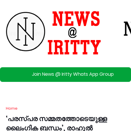
Join News @ Iritty Whats App Group
Home
‘പരസ്പര സമ്മതത്തോടെയുള്ള
ലൈംഗിക ബന്ധം’, രാഹുല്‍