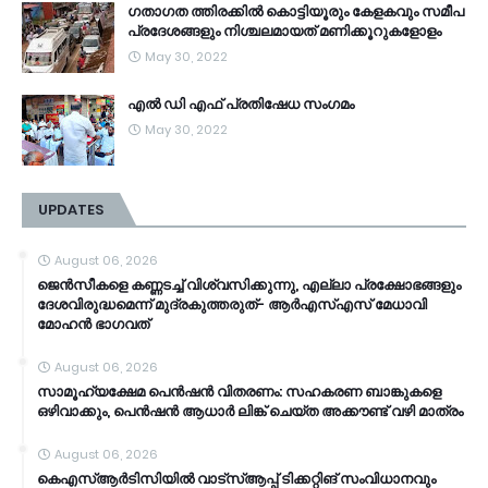
ഗതാഗത ത്തിരക്കിൽ കൊട്ടിയൂരും കേളകവും സമീപ
പ്രദേശങ്ങളും നിശ്ചലമായത് മണിക്കൂറുകളോളം
May 30, 2022
എൽ ഡി എഫ് പ്രതിഷേധ സംഗമം
May 30, 2022
UPDATES
August 06, 2026
ജെൻസീകളെ കണ്ണടച്ച് വിശ്വസിക്കുന്നു, എല്ലാ പ്രക്ഷോഭങ്ങളും
ദേശവിരുദ്ധമെന്ന് മുദ്രകുത്തരുത്- ആർഎസ്എസ് മേധാവി
മോഹൻ ഭാ​ഗവത്
August 06, 2026
സാമൂ​ഹ്യക്ഷേമ പെൻഷൻ വിതരണം: സഹകരണ ബാങ്കുകളെ
ഒഴിവാക്കും, പെൻഷൻ ആധാർ‌ ലിങ്ക് ചെയ്ത അക്കൗണ്ട് വഴി മാത്രം
August 06, 2026
കെഎസ്ആര്‍ടിസിയിൽ വാട്‌സ്ആപ്പ് ടിക്കറ്റിങ് സംവിധാനവും