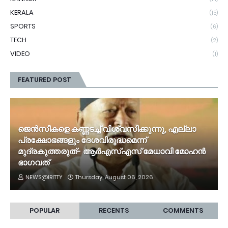
KERALA
(15)
SPORTS
(6)
TECH
(2)
VIDEO
(1)
FEATURED POST
ജെൻസീകളെ കണ്ണടച്ച് വിശ്വസിക്കുന്നു, എല്ലാ
പ്രക്ഷോഭങ്ങളും ദേശവിരുദ്ധമെന്ന്
മുദ്രകുത്തരുത്- ആർഎസ്എസ് മേധാവി മോഹൻ
ഭാ​ഗവത്
NEWS@IRITTY
Thursday, August 06, 2026
POPULAR
RECENTS
COMMENTS