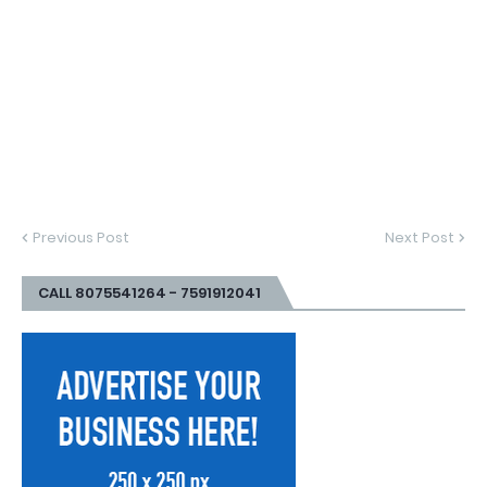
Previous Post
Next Post
CALL 8075541264 - 7591912041