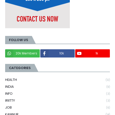
FOLLOW US
20k Members
10k
1k
CATEGORIES
HEALTH
(12)
INDIA
(9)
INFO
(3)
IRIITTY
(3)
JOB
(6)
KANNUR
(14)