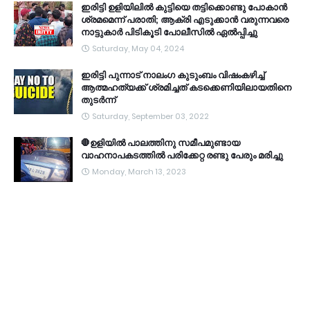
ഇരിട്ടി ഉളിയിലിൽ കുട്ടിയെ തട്ടിക്കൊണ്ടു പോകാൻ
ശ്രമമെന്ന് പരാതി; ആക്രി എടുക്കാൻ വരുന്നവരെ
നാട്ടുകാർ പിടികൂടി പോലീസിൽ ഏൽപ്പിച്ചു
Saturday, May 04, 2024
ഇരിട്ടി പുന്നാട് നാലംഗ കുടുംബം വിഷംകഴിച്ച്‌
ആത്മഹത്യക്ക് ശ്രമിച്ചത് കടക്കെണിയിലായതിനെ
തുടർന്ന്
Saturday, September 03, 2022
🛑ഉളിയിൽ പാലത്തിനു സമീപമുണ്ടായ
വാഹനാപകടത്തിൽ പരിക്കേറ്റ രണ്ടു പേരും മരിച്ചു
Monday, March 13, 2023